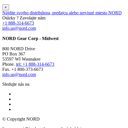
×
Nájdite svojho distribútora, predajcu alebo servisné miesto NORD
Otázky ? Zavolajte nám
+1 888-314-6673
info.us@nord.com
NORD Gear Corp - Midwest
800 NORD Drive
PO Box 367
53597 WI Waunakee
Phone.
tel: +1 888-314-6673
Fax. +1 800-373-6673
info.us@nord.com
Sledujte nás na
© Copyright NORD