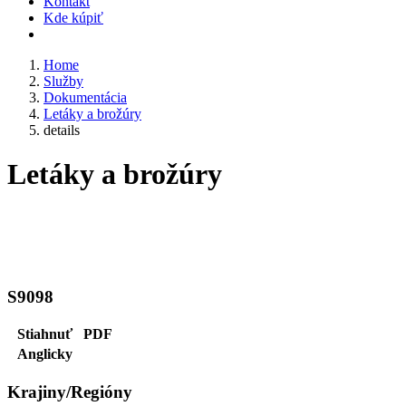
Kontakt
Kde kúpiť
Home
Služby
Dokumentácia
Letáky a brožúry
details
Letáky a brožúry
S9098
Stiahnuť
PDF
Anglicky
Krajiny/Regióny