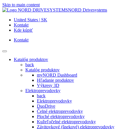
Skip to main content
NORD Drivesystems
United States | SK
Kontakt
Kde kúpiť
Kontakt
Katalóg produktov
back
Katalóg produktov
myNORD Dashboard
Hľadanie produktov
Výkresy 3D
Elektroprevodovky
back
Elektroprevodovky
DuoDrive
Čelné elektroprevodovky
Ploché elektroprevodovky
Kužeľočelné elektroprevodovky
Závitovkové (šnekové) elektroprevodovky