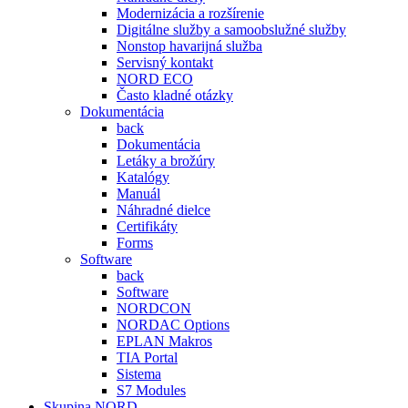
Modernizácia a rozšírenie
Digitálne služby a samoobslužné služby
Nonstop havarijná služba
Servisný kontakt
NORD ECO
Často kladné otázky
Dokumentácia
back
Dokumentácia
Letáky a brožúry
Katalógy
Manuál
Náhradné dielce
Certifikáty
Forms
Software
back
Software
NORDCON
NORDAC Options
EPLAN Makros
TIA Portal
Sistema
S7 Modules
Skupina NORD