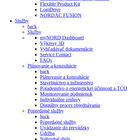
Flexible Product Kit
LogiDrive
NORDAC FUSION
Služby
back
Služby
myNORD Dashboard
Výkresy 3D
Vyhľadávač dokumentácie
Service Contact
FAQs
Plánovanie a konzultácie
back
Plánovanie a konzultácie
Stavebníctvo a inžinierstvo
Poradenstvo o energetickej účinnosti a TCO
Monitorovanie podmienok
Individuálne zmluvy
Digitálny proces objednávania
Popredajné služby
back
Popredajné služby
Uvádzanie do prevádzky
Údržba
Náhradné diely