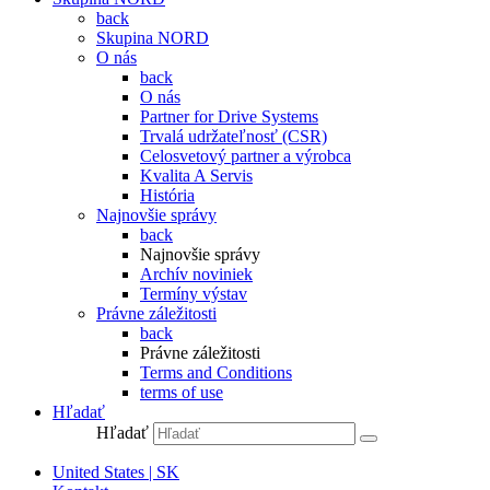
back
Skupina NORD
O nás
back
O nás
Partner for Drive Systems
Trvalá udržateľnosť (CSR)
Celosvetový partner a výrobca
Kvalita A Servis
História
Najnovšie správy
back
Najnovšie správy
Archív noviniek
Termíny výstav
Právne záležitosti
back
Právne záležitosti
Terms and Conditions
terms of use
Hľadať
Hľadať
United States | SK