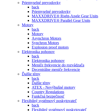
Priemyselné prevodovky
back
Priemyselné prevodovky
MAXXDRIVE® Right-Angle Gear Units
MAXXDRIVE® Parallel Gear Units
Motory
back
Motory
Asynchron Motors
Synchron Motors
Explosion proof motors
Elektronika pohonov
back
Elektronika pohonov
Meniče frekvencie do rozvádzača
Decentrálne meniče frekvencie
Ďalšie témy
back
Ďalšie témy
ATEX - Nevýbušné motory
Country Regulations
Funkčná bezpečnosť
Flexibilný systémový poskytovateľ
back
Flexibilný systémový poskytovateľ