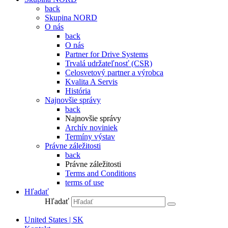
back
Skupina NORD
O nás
back
O nás
Partner for Drive Systems
Trvalá udržateľnosť (CSR)
Celosvetový partner a výrobca
Kvalita A Servis
História
Najnovšie správy
back
Najnovšie správy
Archív noviniek
Termíny výstav
Právne záležitosti
back
Právne záležitosti
Terms and Conditions
terms of use
Hľadať
Hľadať
United States | SK