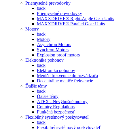
Priemyselné prevodovky
back
Priemyselné prevodovky
MAXXDRIVE® Right-Angle Gear Units
MAXXDRIVE® Parallel Gear Units
Motory
back
Motory
Asynchron Motors
Synchron Motors
Explosion proof motors
Elektronika pohonov
back
Elektronika pohonov
Meniče frekvencie do rozvádzača
Decentrálne meniče frekvencie
Ďalšie témy
back
Ďalšie témy
ATEX - Nevýbušné motory
Country Regulations
Funkčná bezpečnosť
Flexibilný systémový poskytovateľ
back
Flexibilný systémový poskytovateľ