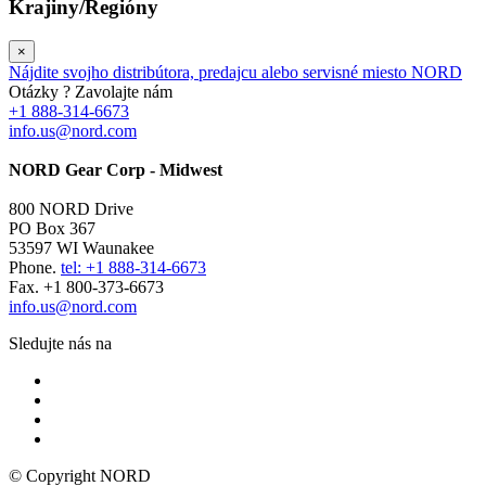
Krajiny/Regióny
×
Nájdite svojho distribútora, predajcu alebo servisné miesto NORD
Otázky ? Zavolajte nám
+1 888-314-6673
info.us@nord.com
NORD Gear Corp - Midwest
800 NORD Drive
PO Box 367
53597 WI Waunakee
Phone.
tel: +1 888-314-6673
Fax. +1 800-373-6673
info.us@nord.com
Sledujte nás na
© Copyright NORD