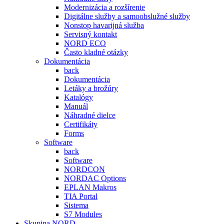
Modernizácia a rozšírenie
Digitálne služby a samoobslužné služby
Nonstop havarijná služba
Servisný kontakt
NORD ECO
Často kladné otázky
Dokumentácia
back
Dokumentácia
Letáky a brožúry
Katalógy
Manuál
Náhradné dielce
Certifikáty
Forms
Software
back
Software
NORDCON
NORDAC Options
EPLAN Makros
TIA Portal
Sistema
S7 Modules
Skupina NORD