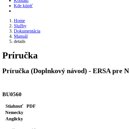
Kontakt
Kde kúpiť
Home
Služby
Dokumentácia
Manuál
details
Príručka
Príručka (Doplnkový návod) - ERSA pr
BU0560
Stiahnuť
PDF
Nemecky
Anglicky