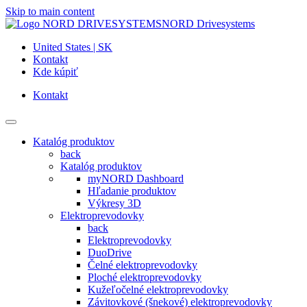
Skip to main content
NORD Drivesystems
United States | SK
Kontakt
Kde kúpiť
Kontakt
Katalóg produktov
back
Katalóg produktov
myNORD Dashboard
Hľadanie produktov
Výkresy 3D
Elektroprevodovky
back
Elektroprevodovky
DuoDrive
Čelné elektroprevodovky
Ploché elektroprevodovky
Kužeľočelné elektroprevodovky
Závitovkové (šnekové) elektroprevodovky