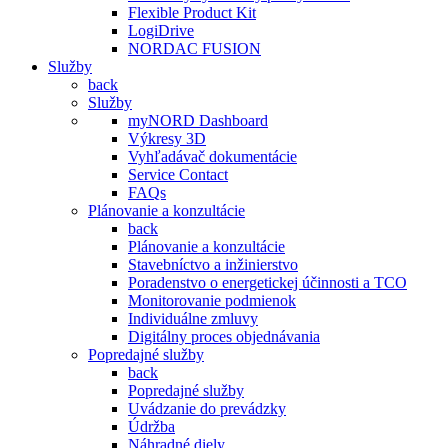
Flexible Product Kit
LogiDrive
NORDAC FUSION
Služby
back
Služby
myNORD Dashboard
Výkresy 3D
Vyhľadávač dokumentácie
Service Contact
FAQs
Plánovanie a konzultácie
back
Plánovanie a konzultácie
Stavebníctvo a inžinierstvo
Poradenstvo o energetickej účinnosti a TCO
Monitorovanie podmienok
Individuálne zmluvy
Digitálny proces objednávania
Popredajné služby
back
Popredajné služby
Uvádzanie do prevádzky
Údržba
Náhradné diely