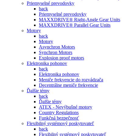
Priemyselné prevodovky
back
Priemyselné prevodovky
MAXXDRIVE® Right-Angle Gear Units
MAXXDRIVE® Parallel Gear Units
Motory
back
Motory
Asynchron Motors
Synchron Motors
Explosion proof motors
Elektronika pohonov
back
Elektronika pohonov
Meniče frekvencie do rozvádzača
Decentrálne meniče frekvencie
Ďalšie témy
back
Ďalšie témy
ATEX - Nevýbušné motory
Country Regulations
Funkčná bezpečnosť
Flexibilný systémový poskytovateľ
back
Flexibilný systémový poskytovateľ