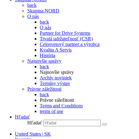
back
Skupina NORD
O nás
back
O nás
Partner for Drive Systems
Trvalá udržateľnosť (CSR)
Celosvetový partner a výrobca
Kvalita A Servis
História
Najnovšie správy
back
Najnovšie správy
Archív noviniek
Termíny výstav
Právne záležitosti
back
Právne záležitosti
Terms and Conditions
terms of use
Hľadať
Hľadať
United States | SK