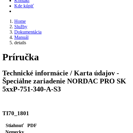
Kontakt
Kde kúpiť
Home
Služby
Dokumentácia
Manuál
details
Príručka
Technické informácie / Karta údajov -
Špeciálne zariadenie NORDAC PRO SK
5xxP-751-340-A-S3
TI70_1801
Stiahnuť
PDF
Nemecky