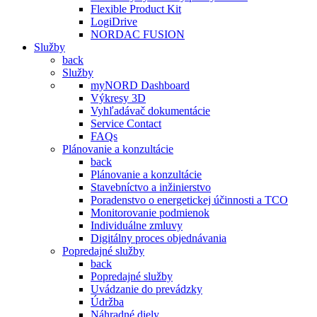
Flexible Product Kit
LogiDrive
NORDAC FUSION
Služby
back
Služby
myNORD Dashboard
Výkresy 3D
Vyhľadávač dokumentácie
Service Contact
FAQs
Plánovanie a konzultácie
back
Plánovanie a konzultácie
Stavebníctvo a inžinierstvo
Poradenstvo o energetickej účinnosti a TCO
Monitorovanie podmienok
Individuálne zmluvy
Digitálny proces objednávania
Popredajné služby
back
Popredajné služby
Uvádzanie do prevádzky
Údržba
Náhradné diely