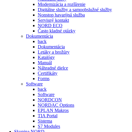
Modernizácia a rozšírenie
Digitálne služby a samoobslužné služby
Nonstop havarijná služba
Servisný kontakt
NORD ECO
Často kladné otázky
Dokumentácia
back
Dokumentácia
Letáky a brožúry
Katalógy
Manuál
Náhradné dielce
Certifikáty
Forms
Software
back
Software
NORDCON
NORDAC Options
EPLAN Makros
TIA Portal
Sistema
S7 Modules
Skupina NORD