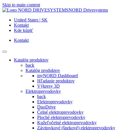
Skip to main content
NORD Drivesystems
United States | SK
Kontakt
Kde kúpiť
Kontakt
Katalóg produktov
back
Katalóg produktov
myNORD Dashboard
Hľadanie produktov
Výkresy 3D
Elektroprevodovky
back
Elektroprevodovky
DuoDrive
Čelné elektroprevodovky
Ploché elektroprevodovky
Kužeľočelné elektroprevodovky
Závitovkové (šnekové) elektroprevodovky