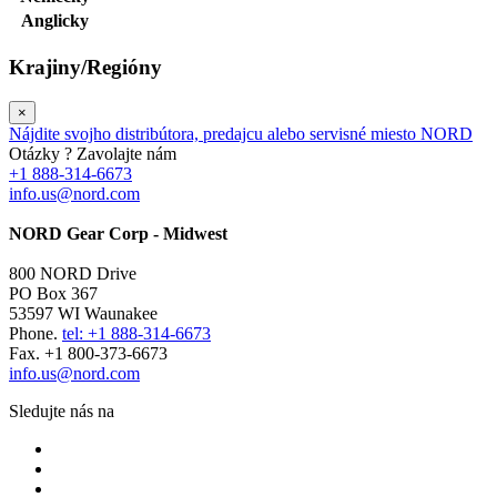
Anglicky
Krajiny/Regióny
×
Nájdite svojho distribútora, predajcu alebo servisné miesto NORD
Otázky ? Zavolajte nám
+1 888-314-6673
info.us@nord.com
NORD Gear Corp - Midwest
800 NORD Drive
PO Box 367
53597 WI Waunakee
Phone.
tel: +1 888-314-6673
Fax. +1 800-373-6673
info.us@nord.com
Sledujte nás na