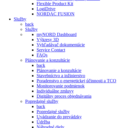
Flexible Product Kit
LogiDrive
NORDAC FUSION
Služby
back
Služby
myNORD Dashboard
Výkresy 3D
Vyhľadávač dokumentácie
Service Contact
FAQs
Plánovanie a konzultácie
back
Plánovanie a konzultácie
Stavebníctvo a inžinierstvo
Poradenstvo o energetickej účinnosti a TCO
Monitorovanie podmienok
Individuálne zmluvy
Digitálny proces objednávania
Popredajné služby
back
Popredajné služby
Uvádzanie do prevádzky
Údržba
Náhradné diely