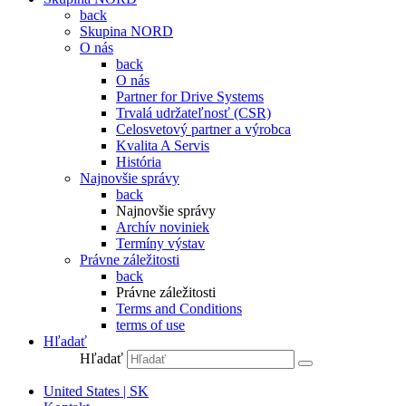
back
Skupina NORD
O nás
back
O nás
Partner for Drive Systems
Trvalá udržateľnosť (CSR)
Celosvetový partner a výrobca
Kvalita A Servis
História
Najnovšie správy
back
Najnovšie správy
Archív noviniek
Termíny výstav
Právne záležitosti
back
Právne záležitosti
Terms and Conditions
terms of use
Hľadať
Hľadať
United States | SK