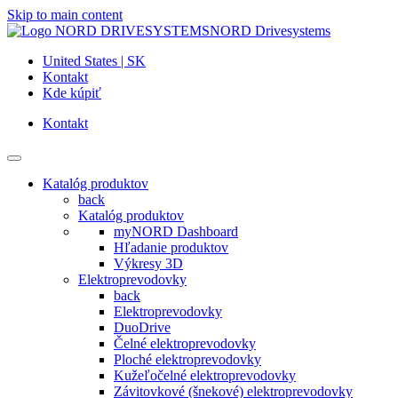
Skip to main content
NORD Drivesystems
United States | SK
Kontakt
Kde kúpiť
Kontakt
Katalóg produktov
back
Katalóg produktov
myNORD Dashboard
Hľadanie produktov
Výkresy 3D
Elektroprevodovky
back
Elektroprevodovky
DuoDrive
Čelné elektroprevodovky
Ploché elektroprevodovky
Kužeľočelné elektroprevodovky
Závitovkové (šnekové) elektroprevodovky