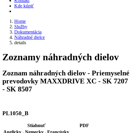
Kontakt
Kde kúpiť
Home
Služby
Dokumentácia
Náhradné dielce
details
Zoznamy náhradných dielov
Zoznam náhradných dielov - Priemyselné
prevodovky MAXXDRIVE XC - SK 7207
- SK 8507
PL1050_B
Stiahnuť
PDF
Anglicky ,
Nemecky ,
Francúzky