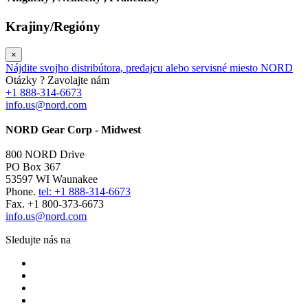
Krajiny/Regióny
×
Nájdite svojho distribútora, predajcu alebo servisné miesto NORD
Otázky ? Zavolajte nám
+1 888-314-6673
info.us@nord.com
NORD Gear Corp - Midwest
800 NORD Drive
PO Box 367
53597 WI Waunakee
Phone.
tel: +1 888-314-6673
Fax. +1 800-373-6673
info.us@nord.com
Sledujte nás na