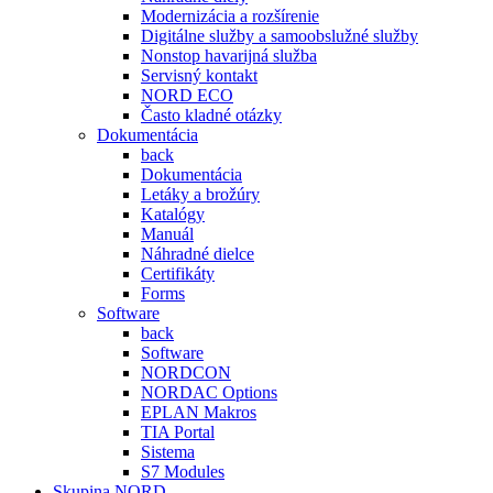
Modernizácia a rozšírenie
Digitálne služby a samoobslužné služby
Nonstop havarijná služba
Servisný kontakt
NORD ECO
Často kladné otázky
Dokumentácia
back
Dokumentácia
Letáky a brožúry
Katalógy
Manuál
Náhradné dielce
Certifikáty
Forms
Software
back
Software
NORDCON
NORDAC Options
EPLAN Makros
TIA Portal
Sistema
S7 Modules
Skupina NORD