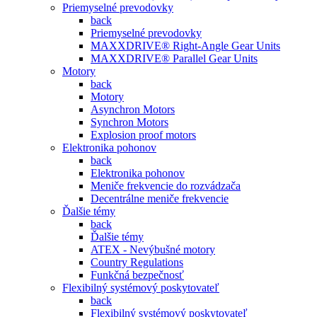
Priemyselné prevodovky
back
Priemyselné prevodovky
MAXXDRIVE® Right-Angle Gear Units
MAXXDRIVE® Parallel Gear Units
Motory
back
Motory
Asynchron Motors
Synchron Motors
Explosion proof motors
Elektronika pohonov
back
Elektronika pohonov
Meniče frekvencie do rozvádzača
Decentrálne meniče frekvencie
Ďalšie témy
back
Ďalšie témy
ATEX - Nevýbušné motory
Country Regulations
Funkčná bezpečnosť
Flexibilný systémový poskytovateľ
back
Flexibilný systémový poskytovateľ