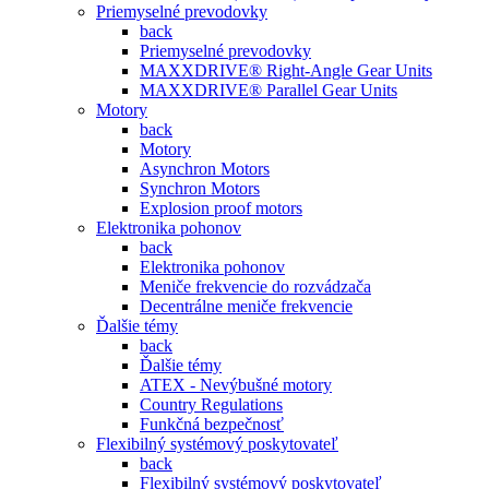
Priemyselné prevodovky
back
Priemyselné prevodovky
MAXXDRIVE® Right-Angle Gear Units
MAXXDRIVE® Parallel Gear Units
Motory
back
Motory
Asynchron Motors
Synchron Motors
Explosion proof motors
Elektronika pohonov
back
Elektronika pohonov
Meniče frekvencie do rozvádzača
Decentrálne meniče frekvencie
Ďalšie témy
back
Ďalšie témy
ATEX - Nevýbušné motory
Country Regulations
Funkčná bezpečnosť
Flexibilný systémový poskytovateľ
back
Flexibilný systémový poskytovateľ