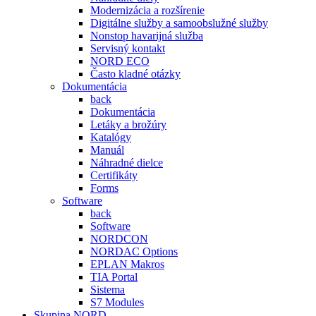
Modernizácia a rozšírenie
Digitálne služby a samoobslužné služby
Nonstop havarijná služba
Servisný kontakt
NORD ECO
Často kladné otázky
Dokumentácia
back
Dokumentácia
Letáky a brožúry
Katalógy
Manuál
Náhradné dielce
Certifikáty
Forms
Software
back
Software
NORDCON
NORDAC Options
EPLAN Makros
TIA Portal
Sistema
S7 Modules
Skupina NORD