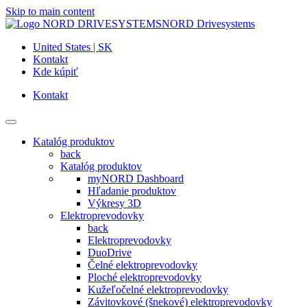
Skip to main content
NORD Drivesystems
United States | SK
Kontakt
Kde kúpiť
Kontakt
Katalóg produktov
back
Katalóg produktov
myNORD Dashboard
Hľadanie produktov
Výkresy 3D
Elektroprevodovky
back
Elektroprevodovky
DuoDrive
Čelné elektroprevodovky
Ploché elektroprevodovky
Kužeľočelné elektroprevodovky
Závitovkové (šnekové) elektroprevodovky