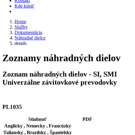
Kontakt
Kde kúpiť
Home
Služby
Dokumentácia
Náhradné dielce
details
Zoznamy náhradných dielov
Zoznam náhradných dielov - SI, SMI
Univerzálne závitovkové prevodovky
PL1035
Stiahnuť
PDF
Anglicky ,
Nemecky ,
Francúzky
Taliansky ,
Brazílsky ,
Španielsky