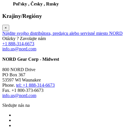
Poľsky ,
Česky ,
Rusky
Krajiny/Regióny
×
Nájdite svojho distribútora, predajcu alebo servisné miesto NORD
Otázky ? Zavolajte nám
+1 888-314-6673
info.us@nord.com
NORD Gear Corp - Midwest
800 NORD Drive
PO Box 367
53597 WI Waunakee
Phone.
tel: +1 888-314-6673
Fax. +1 800-373-6673
info.us@nord.com
Sledujte nás na