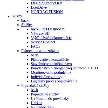
Flexible Product Kit
LogiDrive
NORDAC FUSION
Služby
back
Služby
myNORD Dashboard
Výkresy 3D
Vyhľadávač dokumentácie
Service Contact
FAQs
Plánovanie a konzultácie
back
Plánovanie a konzultácie
Stavebníctvo a inžinierstvo
Poradenstvo o energetickej účinnosti a TCO
Monitorovanie podmienok
Individuálne zmluvy
Digitálny proces objednávania
Popredajné služby
back
Popredajné služby
Uvádzanie do prevádzky
Údržba
Náhradné diely