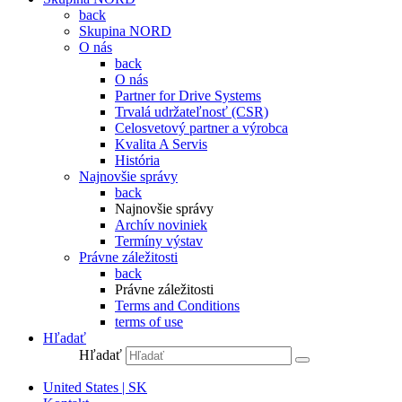
back
Skupina NORD
O nás
back
O nás
Partner for Drive Systems
Trvalá udržateľnosť (CSR)
Celosvetový partner a výrobca
Kvalita A Servis
História
Najnovšie správy
back
Najnovšie správy
Archív noviniek
Termíny výstav
Právne záležitosti
back
Právne záležitosti
Terms and Conditions
terms of use
Hľadať
Hľadať
United States | SK