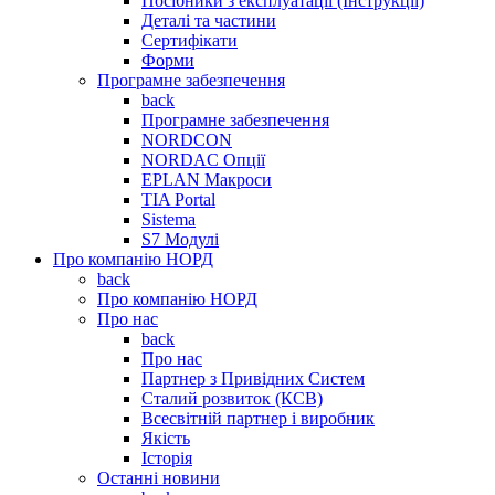
Посібники з експлуатації (Інструкції)
Деталі та частини
Сертифікати
Форми
Програмне забезпечення
back
Програмне забезпечення
NORDCON
NORDAC Опції
EPLAN Макроси
TIA Portal
Sistema
S7 Модулі
Про компанію НОРД
back
Про компанію НОРД
Про нас
back
Про нас
Партнер з Привідних Систем
Сталий розвиток (КСВ)
Всесвітній партнер і виробник
Якість
Історія
Останні новини