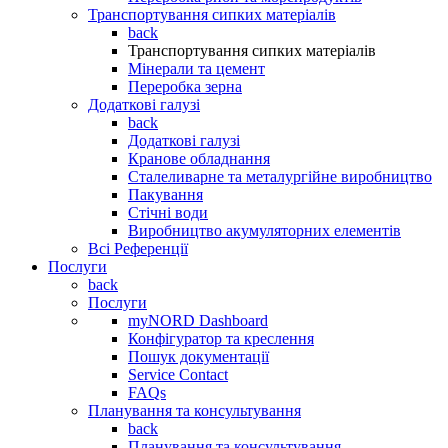
Транспортування сипких матеріалів
back
Транспортування сипких матеріалів
Мінерали та цемент
Переробка зерна
Додаткові галузі
back
Додаткові галузі
Кранове обладнання
Сталеливарне та металургійне виробництво
Пакування
Стічні води
Виробництво акумуляторних елементів
Всі Референції
Послуги
back
Послуги
myNORD Dashboard
Конфігуратор та креслення
Пошук документації
Service Contact
FAQs
Планування та консультування
back
Планування та консультування