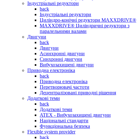
Індустріальні редуктори
back
Індустріальні редуктори
Циліндро-конічні редуктори MAXXDRIVE®
MAXXDRIVE® Циліндричні редуктори з
паралельними валами
Двигуни
back
Двигуни
Асинхронні двигуни
Синхронні двигуни
Вибухозахищені двигуни
Приводна електроніка
back
Приводна електроніка
Перетворювачі частоти
Децентралізовані приводні рішення
Додаткові теми
back
Додаткові теми
ATEX - Вибухозахищені двигуни
Національні стандарти
Функціональна безпека
Flexible system provider
back