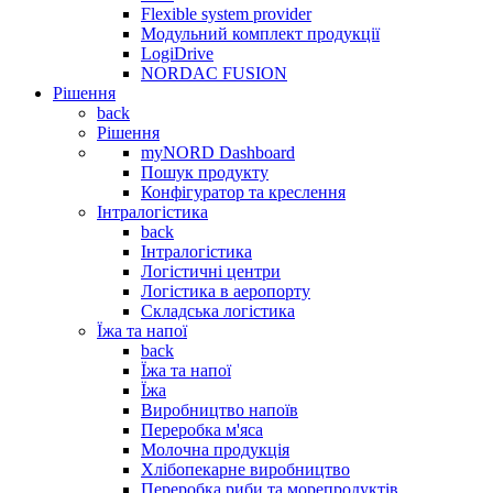
Flexible system provider
Модульний комплект продукції
LogiDrive
NORDAC FUSION
Рішення
back
Рішення
myNORD Dashboard
Пошук продукту
Конфігуратор та креслення
Інтралогістика
back
Інтралогістика
Логістичні центри
Логістика в аеропорту
Складська логістика
Їжа та напої
back
Їжа та напої
Їжа
Виробництво напоїв
Переробка м'яса
Молочна продукція
Хлібопекарне виробництво
Переробка риби та морепродуктів