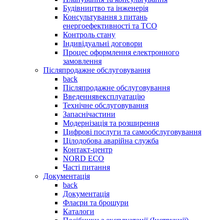
Будівництво та інженерія
Консультування з питань
енергоефективності та TCO
Контроль стану
Індивідуальні договори
Процес оформлення електронного
замовлення
Післяпродажне обслуговування
back
Післяпродажне обслуговування
Введеннявексплуатацію
Технічне обслуговування
Запаснічастини
Модернізація та розширення
Цифрові послуги та самообслуговування
Цілодобова аварійна служба
Контакт-центр
NORD ECO
Часті питання
Документація
back
Документація
Флаєри та брошури
Каталоги