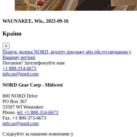
WAUNAKEE, Wis., 2025-09-16
Країни
×
Пошук дилера NORD, відділу продажу або обслуговування у
Вашому регіоні
Питання? Зателефонуйте нам
+1 888-314-6673
info.us@nord.com
NORD Gear Corp - Midwest
800 NORD Drive
PO Box 367
53597 WI Waunakee
Phone.
tel: +1 888-314-6673
Fax. +1 800-373-6673
info.us@nord.com
Слідкуйте за нашими новинами у