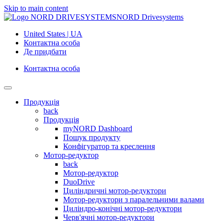
Skip to main content
NORD Drivesystems
United States | UA
Контактна особа
Де придбати
Контактна особа
Продукція
back
Продукція
myNORD Dashboard
Пошук продукту
Конфігуратор та креслення
Мотор-редуктор
back
Мотор-редуктор
DuoDrive
Циліндричні мотор-редуктори
Мотор-редуктори з паралельними валами
Циліндро-конічні мотор-редуктори
Черв'ячні мотор-редуктори