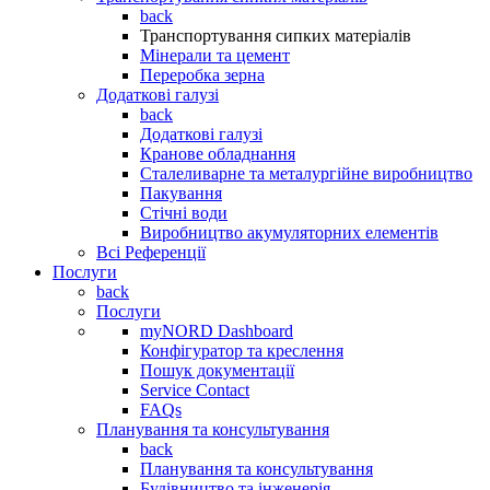
back
Транспортування сипких матеріалів
Мінерали та цемент
Переробка зерна
Додаткові галузі
back
Додаткові галузі
Кранове обладнання
Сталеливарне та металургійне виробництво
Пакування
Стічні води
Виробництво акумуляторних елементів
Всі Референції
Послуги
back
Послуги
myNORD Dashboard
Конфігуратор та креслення
Пошук документації
Service Contact
FAQs
Планування та консультування
back
Планування та консультування
Будівництво та інженерія