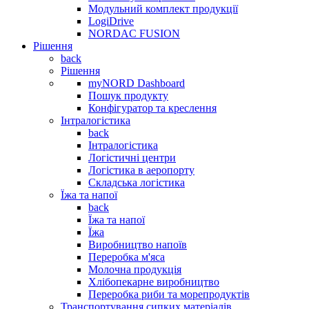
Модульний комплект продукції
LogiDrive
NORDAC FUSION
Рішення
back
Рішення
myNORD Dashboard
Пошук продукту
Конфігуратор та креслення
Інтралогістика
back
Інтралогістика
Логістичні центри
Логістика в аеропорту
Складська логістика
Їжа та напої
back
Їжа та напої
Їжа
Виробництво напоїв
Переробка м'яса
Молочна продукція
Хлібопекарне виробництво
Переробка риби та морепродуктів
Транспортування сипких матеріалів