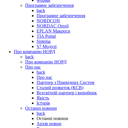
Форми
Програмне забезпечення
back
Програмне забезпечення
NORDCON
NORDAC Опції
EPLAN Макроси
TIA Portal
Sistema
S7 Модулі
Про компанію НОРД
back
Про компанію НОРД
Про нас
back
Про нас
Партнер з Привідних Систем
Сталий розвиток (КСВ)
Всесвітній партнер і виробник
Якість
Історія
Останні новини
back
Останні новини
Архів новин