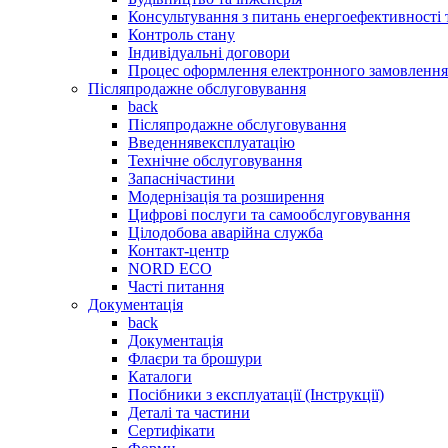
Консультування з питань енергоефективності
Контроль стану
Індивідуальні договори
Процес оформлення електронного замовлення
Післяпродажне обслуговування
back
Післяпродажне обслуговування
Введеннявексплуатацію
Технічне обслуговування
Запаснічастини
Модернізація та розширення
Цифрові послуги та самообслуговування
Цілодобова аварійна служба
Контакт-центр
NORD ECO
Часті питання
Документація
back
Документація
Флаєри та брошури
Каталоги
Посібники з експлуатації (Інструкції)
Деталі та частини
Сертифікати