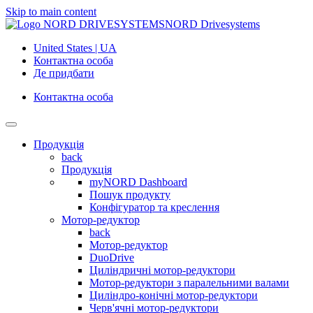
Skip to main content
NORD Drivesystems
United States | UA
Контактна особа
Де придбати
Контактна особа
Продукція
back
Продукція
myNORD Dashboard
Пошук продукту
Конфігуратор та креслення
Мотор-редуктор
back
Мотор-редуктор
DuoDrive
Циліндричні мотор-редуктори
Мотор-редуктори з паралельними валами
Циліндро-конічні мотор-редуктори
Черв'ячні мотор-редуктори