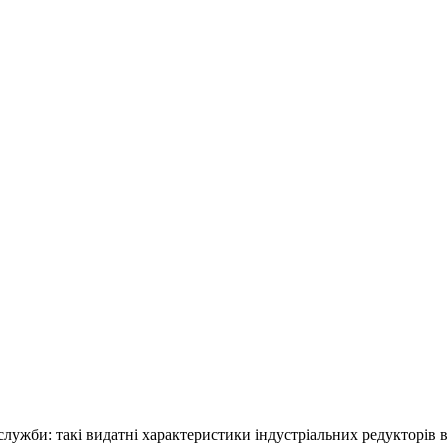
н служби: такі видатні характеристики індустріальних редукто