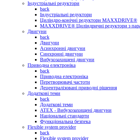
Індустріальні редуктори
back
Індустріальні редуктори
Циліндро-конічні редуктори MAXXDRIVE®
MAXXDRIVE® Циліндричні редуктори з пар
Двигуни
back
Двигуни
Асинхронні двигуни
Синхронні двигуни
Вибухозахищені двигуни
Приводна електроніка
back
Приводна електроніка
Перетворювачі частоти
Децентралізовані приводні рішення
Додаткові теми
back
Додаткові теми
ATEX - Вибухозахищені двигуни
Національні стандарти
Функціональна безпека
Flexible system provider
back
Flexible system provider