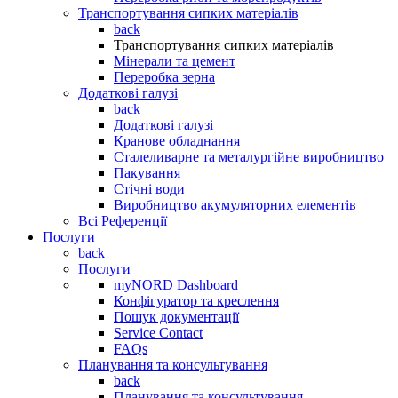
Транспортування сипких матеріалів
back
Транспортування сипких матеріалів
Мінерали та цемент
Переробка зерна
Додаткові галузі
back
Додаткові галузі
Кранове обладнання
Сталеливарне та металургійне виробництво
Пакування
Стічні води
Виробництво акумуляторних елементів
Всі Референції
Послуги
back
Послуги
myNORD Dashboard
Конфігуратор та креслення
Пошук документації
Service Contact
FAQs
Планування та консультування
back
Планування та консультування