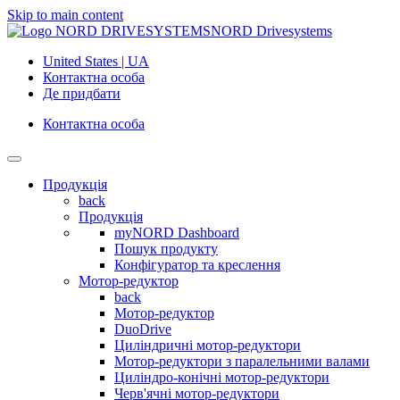
Skip to main content
NORD Drivesystems
United States | UA
Контактна особа
Де придбати
Контактна особа
Продукція
back
Продукція
myNORD Dashboard
Пошук продукту
Конфігуратор та креслення
Мотор-редуктор
back
Мотор-редуктор
DuoDrive
Циліндричні мотор-редуктори
Мотор-редуктори з паралельними валами
Циліндро-конічні мотор-редуктори
Черв'ячні мотор-редуктори