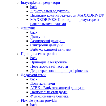
Індустріальні редуктори
back
Індустріальні редуктори
Циліндро-конічні редуктори MAXXDRIVE®
MAXXDRIVE® Циліндричні редуктори з
паралельними валами
Двигуни
back
Двигуни
Асинхронні двигуни
Синхронні двигуни
Вибухозахищені двигуни
Приводна електроніка
back
Приводна електроніка
Перетворювачі частоти
Децентралізовані приводні рішення
Додаткові теми
back
Додаткові теми
ATEX - Вибухозахищені двигуни
Національні стандарти
Функціональна безпека
Flexible system provider
back