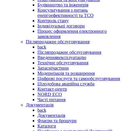
Будівництво та інженерія
Консультування з питань
енергоефективності та TCO
Контроль стану
Індивідуальні договори
Процес оформлення електронного
замовлення
Післяпродажне обслуговування
back
Післяпродажне обслуговування
Введеннявексплуатацію
Технічне обслуговування
Запаснічастини
Модернізація та розширення
Цифрові послуги та самообслуговування
Цілодобова аварійна служба
Контакт-центр
NORD ECO
Часті питання
Документація
back
Документація
Флаєри та брошури
Каталоги