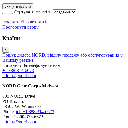
скинути фільтр
Сортувати статті за
показати більше статей
Прогорнути вгору
Країни
×
Пошук дилера NORD, відділу продажу або обслуговування у
Вашому регіоні
Питання? Зателефонуйте нам
+1 888-314-6673
info.us@nord.com
NORD Gear Corp - Midwest
800 NORD Drive
PO Box 367
53597 WI Waunakee
Phone.
tel: +1 888-314-6673
Fax. +1 800-373-6673
info.us@nord.com