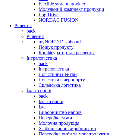
Flexible system provider
Модульний комплект продукції
LogiDrive
NORDAC FUSION
Рішення
back
Рішення
myNORD Dashboard
Пошук продукту
Конфігуратор та креслення
Інтралогістика
back
Інтралогістика
Логістичні центри
Логістика в аеропорту
Складська логістика
Їжа та напої
back
Їжа та напої
Їжа
Виробництво напоїв
Переробка м'яса
Молочна продукція
Хлібопекарне виробництво
Переробка риби та морепродуктів