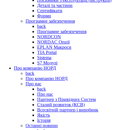
Посібники з експлуатації (Інструкції)
Деталі та частини
Сертифікати
Форми
Програмне забезпечення
back
Програмне забезпечення
NORDCON
NORDAC Опції
EPLAN Макроси
TIA Portal
Sistema
S7 Модулі
Про компанію НОРД
back
Про компанію НОРД
Про нас
back
Про нас
Партнер з Привідних Систем
Сталий розвиток (КСВ)
Всесвітній партнер і виробник
Якість
Історія
Останні новини