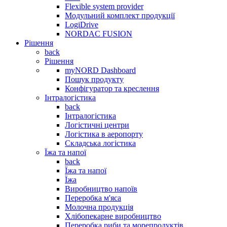
Flexible system provider
Модульний комплект продукції
LogiDrive
NORDAC FUSION
Рішення
back
Рішення
myNORD Dashboard
Пошук продукту
Конфігуратор та креслення
Інтралогістика
back
Інтралогістика
Логістичні центри
Логістика в аеропорту
Складська логістика
Їжа та напої
back
Їжа та напої
Їжа
Виробництво напоїв
Переробка м'яса
Молочна продукція
Хлібопекарне виробництво
Переробка риби та морепродуктів