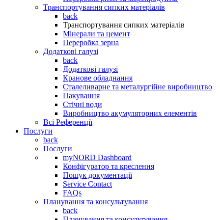
Транспортування сипких матеріалів
back
Транспортування сипких матеріалів
Мінерали та цемент
Переробка зерна
Додаткові галузі
back
Додаткові галузі
Кранове обладнання
Сталеливарне та металургійне виробництво
Пакування
Стічні води
Виробництво акумуляторних елементів
Всі Референції
Послуги
back
Послуги
myNORD Dashboard
Конфігуратор та креслення
Пошук документації
Service Contact
FAQs
Планування та консультування
back
Планування та консультування