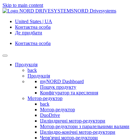
Skip to main content
NORD Drivesystems
United States | UA
Контактна особа
Де придбати
Контактна особа
Продукція
back
Продукція
myNORD Dashboard
Пошук продукту
Конфігуратор та креслення
Мотор-редуктор
back
Мотор-редуктор
DuoDrive
Циліндричні мотор-редуктори
Мотор-редуктори з паралельними валами
Циліндро-конічні мотор-редуктори
Черв'ячні мотор-редуктори