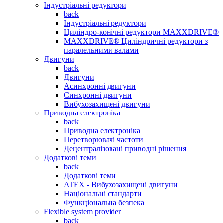
Індустріальні редуктори
back
Індустріальні редуктори
Циліндро-конічні редуктори MAXXDRIVE®
MAXXDRIVE® Циліндричні редуктори з
паралельними валами
Двигуни
back
Двигуни
Асинхронні двигуни
Синхронні двигуни
Вибухозахищені двигуни
Приводна електроніка
back
Приводна електроніка
Перетворювачі частоти
Децентралізовані приводні рішення
Додаткові теми
back
Додаткові теми
ATEX - Вибухозахищені двигуни
Національні стандарти
Функціональна безпека
Flexible system provider
back