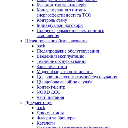
Будівництво та інженерія
Консультування з питань
енергоефективності та TCO
Контроль стану
Індивідуальні договори
Процес оформлення електронного
замовлення
Післяпродажне обслуговування
back
Післяпродажне обслуговування
Введеннявексплуатацію
Технічне обслуговування
Запаснічастини
Модернізація та розширення
Цифрові послуги та самообслуговування
Цілодобова аварійна служба
Контакт-центр
NORD ECO
Часті питання
Документація
back
Документація
Флаєри та брошури
Каталоги