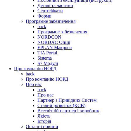
Посібники з експлуатації (Інструкції)
Деталі та частини
Сертифікати
Форми
Програмне забезпечення
back
Програмне забезпечення
NORDCON
NORDAC Опції
EPLAN Макроси
TIA Portal
Sistema
S7 Модулі
Про компанію НОРД
back
Про компанію НОРД
Про нас
back
Про нас
Партнер з Привідних Систем
Сталий розвиток (КСВ)
Всесвітній партнер і виробник
Якість
Історія
Останні новини