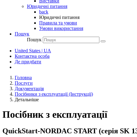
Виставки
Юридичні питання
back
Юридичні питання
Правила та умови
Умови використання
Пошук
Пошук
United States | UA
Контактна особа
Де придбати
Головна
Послуги
Документація
Посібники з експлуатації (Інструкції)
Детальніше
Посібник з експлуатації
QuickStart-NORDAC START (серія SK 13