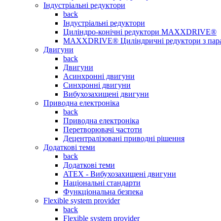
Індустріальні редуктори
back
Індустріальні редуктори
Циліндро-конічні редуктори MAXXDRIVE®
MAXXDRIVE® Циліндричні редуктори з пар
Двигуни
back
Двигуни
Асинхронні двигуни
Синхронні двигуни
Вибухозахищені двигуни
Приводна електроніка
back
Приводна електроніка
Перетворювачі частоти
Децентралізовані приводні рішення
Додаткові теми
back
Додаткові теми
ATEX - Вибухозахищені двигуни
Національні стандарти
Функціональна безпека
Flexible system provider
back
Flexible system provider