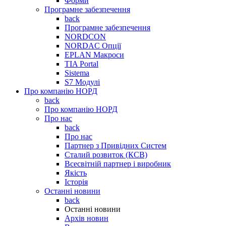
Форми
Програмне забезпечення
back
Програмне забезпечення
NORDCON
NORDAC Опції
EPLAN Макроси
TIA Portal
Sistema
S7 Модулі
Про компанію НОРД
back
Про компанію НОРД
Про нас
back
Про нас
Партнер з Привідних Систем
Сталий розвиток (КСВ)
Всесвітній партнер і виробник
Якість
Історія
Останні новини
back
Останні новини
Архів новин