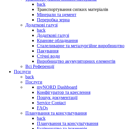
back
Транспортування сипких матеріалів
Мінерали та цемент
Переробка зерна
Додаткові галузі
back
Додаткові галузі
Кранове обладнання
Сталеливарне та металургійне виробництво
Пакування
Стічні води
Виробництво акумуляторних елементів
Всі Референції
Послуги
back
Послуги
myNORD Dashboard
Конфігуратор та креслення
Пошук документації
Service Contact
FAQs
Планування та консультування
back
Планування та консультування
Будівництво та інженерія