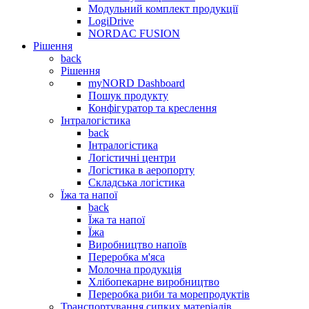
Модульний комплект продукції
LogiDrive
NORDAC FUSION
Рішення
back
Рішення
myNORD Dashboard
Пошук продукту
Конфігуратор та креслення
Інтралогістика
back
Інтралогістика
Логістичні центри
Логістика в аеропорту
Складська логістика
Їжа та напої
back
Їжа та напої
Їжа
Виробництво напоїв
Переробка м'яса
Молочна продукція
Хлібопекарне виробництво
Переробка риби та морепродуктів
Транспортування сипких матеріалів