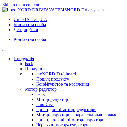
Skip to main content
NORD Drivesystems
United States | UA
Контактна особа
Де придбати
Контактна особа
Продукція
back
Продукція
myNORD Dashboard
Пошук продукту
Конфігуратор та креслення
Мотор-редуктор
back
Мотор-редуктор
DuoDrive
Циліндричні мотор-редуктори
Мотор-редуктори з паралельними валами
Циліндро-конічні мотор-редуктори
Черв'ячні мотор-редуктори