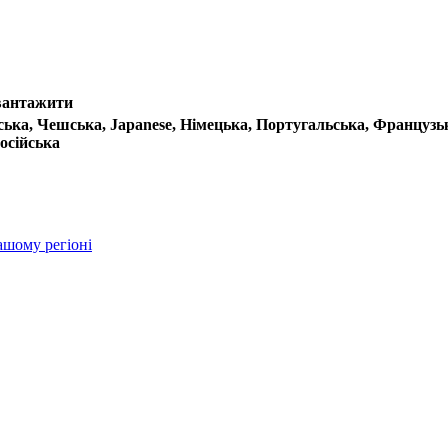
вантажити
ська,
Чешська,
Japanese,
Німецька,
Португальська,
Французь
осійська
ашому регіоні