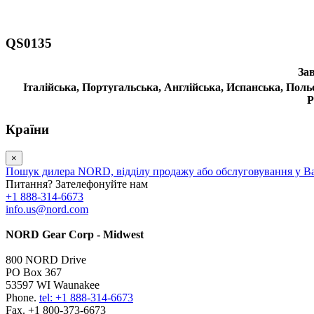
QS0135
За
Італійська,
Португальська,
Англійська,
Испанська,
Поль
Р
Країни
×
Пошук дилера NORD, відділу продажу або обслуговування у В
Питання? Зателефонуйте нам
+1 888-314-6673
info.us@nord.com
NORD Gear Corp - Midwest
800 NORD Drive
PO Box 367
53597 WI Waunakee
Phone.
tel: +1 888-314-6673
Fax. +1 800-373-6673