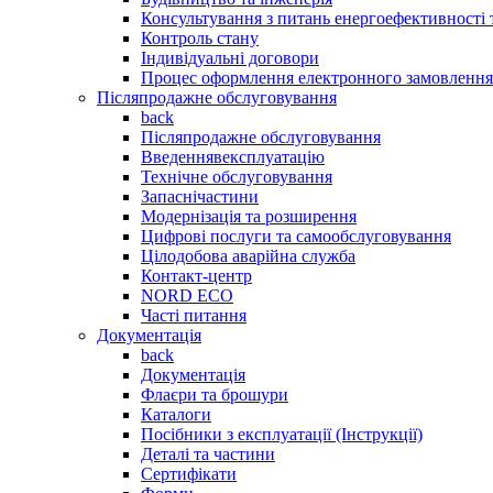
Консультування з питань енергоефективності
Контроль стану
Індивідуальні договори
Процес оформлення електронного замовлення
Післяпродажне обслуговування
back
Післяпродажне обслуговування
Введеннявексплуатацію
Технічне обслуговування
Запаснічастини
Модернізація та розширення
Цифрові послуги та самообслуговування
Цілодобова аварійна служба
Контакт-центр
NORD ECO
Часті питання
Документація
back
Документація
Флаєри та брошури
Каталоги
Посібники з експлуатації (Інструкції)
Деталі та частини
Сертифікати