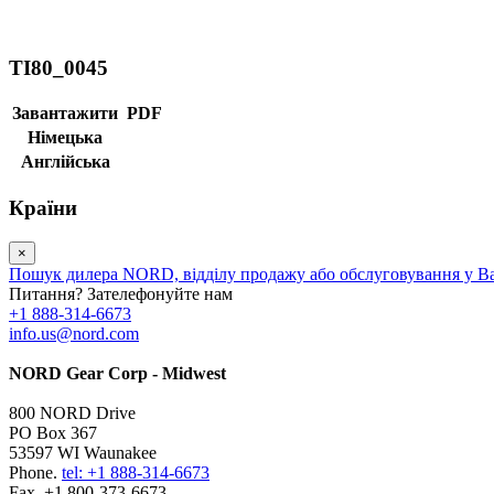
TI80_0045
Завантажити
PDF
Німецька
Англійська
Країни
×
Пошук дилера NORD, відділу продажу або обслуговування у В
Питання? Зателефонуйте нам
+1 888-314-6673
info.us@nord.com
NORD Gear Corp - Midwest
800 NORD Drive
PO Box 367
53597 WI Waunakee
Phone.
tel: +1 888-314-6673
Fax. +1 800-373-6673