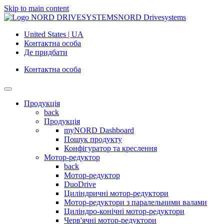
Skip to main content
NORD Drivesystems
United States | UA
Контактна особа
Де придбати
Контактна особа
Продукція
back
Продукція
myNORD Dashboard
Пошук продукту
Конфігуратор та креслення
Мотор-редуктор
back
Мотор-редуктор
DuoDrive
Циліндричні мотор-редуктори
Мотор-редуктори з паралельними валами
Циліндро-конічні мотор-редуктори
Черв'ячні мотор-редуктори