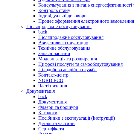
Консультування з питань енергоефективності
Контроль стану
Індивідуальні договори
Процес оформлення електронного замовлення
Післяпродажне обслуговування
back
Післяпродажне обслуговування
Введеннявексплуатацію
Технічне обслуговування
Запаснічастини
Модернізація та розширення
Цифрові послуги та самообслуговування
Цілодобова аварійна служба
Контакт-центр
NORD ECO
Часті питання
Документація
back
Документація
Флаєри та брошури
Каталоги
Посібники з експлуатації (Інструкції)
Деталі та частини
Сертифікати