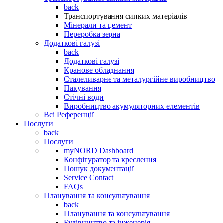
back
Транспортування сипких матеріалів
Мінерали та цемент
Переробка зерна
Додаткові галузі
back
Додаткові галузі
Кранове обладнання
Сталеливарне та металургійне виробництво
Пакування
Стічні води
Виробництво акумуляторних елементів
Всі Референції
Послуги
back
Послуги
myNORD Dashboard
Конфігуратор та креслення
Пошук документації
Service Contact
FAQs
Планування та консультування
back
Планування та консультування
Будівництво та інженерія