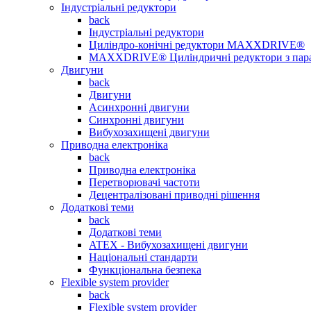
Індустріальні редуктори
back
Індустріальні редуктори
Циліндро-конічні редуктори MAXXDRIVE®
MAXXDRIVE® Циліндричні редуктори з пар
Двигуни
back
Двигуни
Асинхронні двигуни
Синхронні двигуни
Вибухозахищені двигуни
Приводна електроніка
back
Приводна електроніка
Перетворювачі частоти
Децентралізовані приводні рішення
Додаткові теми
back
Додаткові теми
ATEX - Вибухозахищені двигуни
Національні стандарти
Функціональна безпека
Flexible system provider
back
Flexible system provider