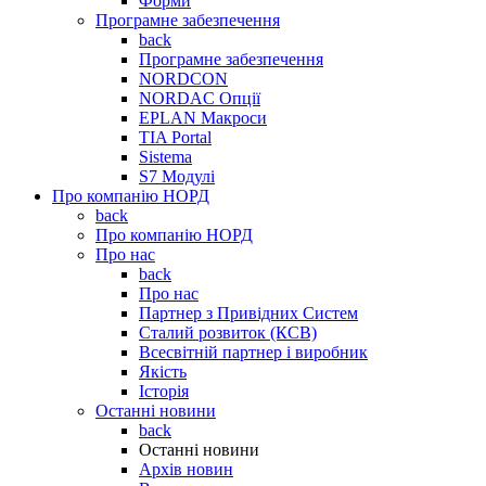
Форми
Програмне забезпечення
back
Програмне забезпечення
NORDCON
NORDAC Опції
EPLAN Макроси
TIA Portal
Sistema
S7 Модулі
Про компанію НОРД
back
Про компанію НОРД
Про нас
back
Про нас
Партнер з Привідних Систем
Сталий розвиток (КСВ)
Всесвітній партнер і виробник
Якість
Історія
Останні новини
back
Останні новини
Архів новин