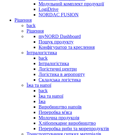
Модульний комплект продукції
LogiDrive
NORDAC FUSION
Рішення
back
Рішення
myNORD Dashboard
Пошук продукту
Конфігуратор та креслення
Інтралогістика
back
Інтралогістика
Логістичні центри
Логістика в аеропорту
Складська логістика
Їжа та напої
back
Їжа та напої
Їжа
Виробництво напоїв
Переробка м'яса
Молочна продукція
Хлібопекарне виробництво
Переробка риби та морепродуктів
Транспортування сипких матеріалів