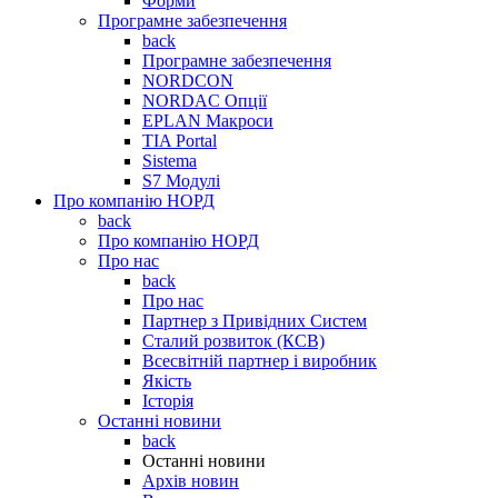
Форми
Програмне забезпечення
back
Програмне забезпечення
NORDCON
NORDAC Опції
EPLAN Макроси
TIA Portal
Sistema
S7 Модулі
Про компанію НОРД
back
Про компанію НОРД
Про нас
back
Про нас
Партнер з Привідних Систем
Сталий розвиток (КСВ)
Всесвітній партнер і виробник
Якість
Історія
Останні новини
back
Останні новини
Архів новин