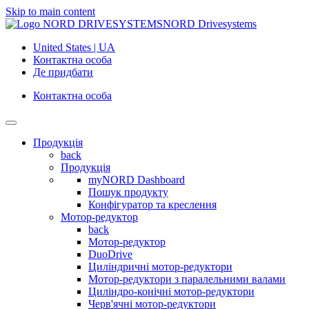
Skip to main content
NORD Drivesystems
United States | UA
Контактна особа
Де придбати
Контактна особа
Продукція
back
Продукція
myNORD Dashboard
Пошук продукту
Конфігуратор та креслення
Мотор-редуктор
back
Мотор-редуктор
DuoDrive
Циліндричні мотор-редуктори
Мотор-редуктори з паралельними валами
Циліндро-конічні мотор-редуктори
Черв'ячні мотор-редуктори