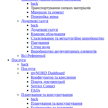
back
Транспортування сипких матеріалів
Мінерали та цемент
Переробка зерна
Додаткові галузі
back
Додаткові галузі
Кранове обладнання
Сталеливарне та металургійне виробництво
Пакування
Стічні води
Виробництво акумуляторних елементів
Всі Референції
Послуги
back
Послуги
myNORD Dashboard
Конфігуратор та креслення
Пошук документації
Service Contact
FAQs
Планування та консультування
back
Планування та консультування
Будівництво та інженерія