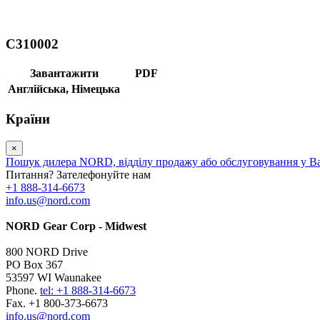
C310002
Завантажити
PDF
Англійська,
Німецька
Країни
×
Пошук дилера NORD, відділу продажу або обслуговування у В
Питання? Зателефонуйте нам
+1 888-314-6673
info.us@nord.com
NORD Gear Corp - Midwest
800 NORD Drive
PO Box 367
53597 WI Waunakee
Phone.
tel: +1 888-314-6673
Fax. +1 800-373-6673
info.us@nord.com