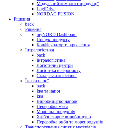
Модульний комплект продукції
LogiDrive
NORDAC FUSION
Рішення
back
Рішення
myNORD Dashboard
Пошук продукту
Конфігуратор та креслення
Інтралогістика
back
Інтралогістика
Логістичні центри
Логістика в аеропорту
Складська логістика
Їжа та напої
back
Їжа та напої
Їжа
Виробництво напоїв
Переробка м'яса
Молочна продукція
Хлібопекарне виробництво
Переробка риби та морепродуктів
Транспортування сипких матеріалів