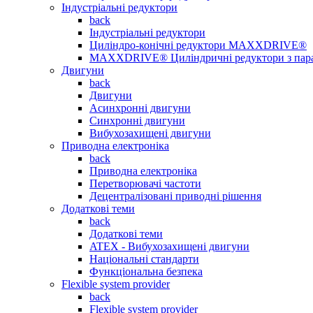
Індустріальні редуктори
back
Індустріальні редуктори
Циліндро-конічні редуктори MAXXDRIVE®
MAXXDRIVE® Циліндричні редуктори з пар
Двигуни
back
Двигуни
Асинхронні двигуни
Синхронні двигуни
Вибухозахищені двигуни
Приводна електроніка
back
Приводна електроніка
Перетворювачі частоти
Децентралізовані приводні рішення
Додаткові теми
back
Додаткові теми
ATEX - Вибухозахищені двигуни
Національні стандарти
Функціональна безпека
Flexible system provider
back
Flexible system provider