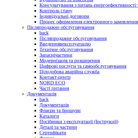
Консультування з питань енергоефективності
Контроль стану
Індивідуальні договори
Процес оформлення електронного замовлення
Післяпродажне обслуговування
back
Післяпродажне обслуговування
Введеннявексплуатацію
Технічне обслуговування
Запаснічастини
Модернізація та розширення
Цифрові послуги та самообслуговування
Цілодобова аварійна служба
Контакт-центр
NORD ECO
Часті питання
Документація
back
Документація
Флаєри та брошури
Каталоги
Посібники з експлуатації (Інструкції)
Деталі та частини
Сертифікати