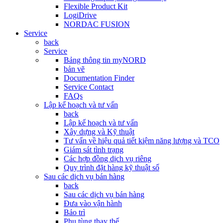
Flexible Product Kit
LogiDrive
NORDAC FUSION
Service
back
Service
Bảng thông tin myNORD
bản vẽ
Documentation Finder
Service Contact
FAQs
Lập kế hoạch và tư vấn
back
Lập kế hoạch và tư vấn
Xây dựng và Kỹ thuật
Tư vấn về hiệu quả tiết kiệm năng lượng và TCO
Giám sát tình trạng
Các hợp đồng dịch vụ riêng
Quy trình đặt hàng kỹ thuật số
Sau các dịch vụ bán hàng
back
Sau các dịch vụ bán hàng
Đưa vào vận hành
Bảo trì
Phụ tùng thay thế