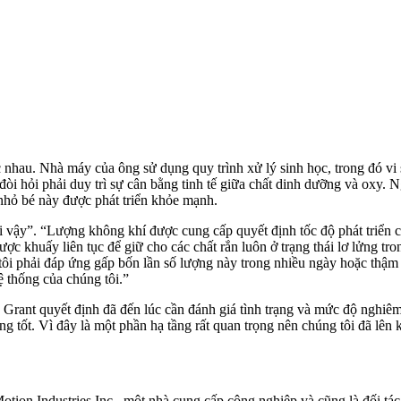
 nhau. Nhà máy của ông sử dụng quy trình xử lý sinh học, trong đó vi 
ày đòi hỏi phải duy trì sự cân bằng tinh tế giữa chất dinh dưỡng và ox
 nhỏ bé này được phát triển khỏe mạnh.
i vậy”. “Lượng không khí được cung cấp quyết định tốc độ phát triển 
ược khuấy liên tục để giữ cho các chất rắn luôn ở trạng thái lơ lửng t
ôi phải đáp ứng gấp bốn lần số lượng này trong nhiều ngày hoặc thậm ch
ệ thống của chúng tôi.”
ố, Grant quyết định đã đến lúc cần đánh giá tình trạng và mức độ nghiêm
ạng tốt. Vì đây là một phần hạ tầng rất quan trọng nên chúng tôi đã lê
a Motion Industries Inc., một nhà cung cấp công nghiệp và cũng là