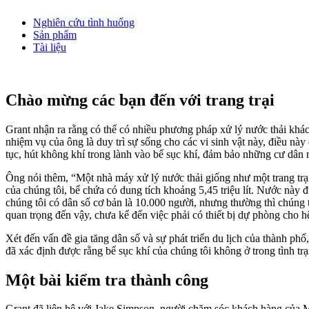
Nghiên cứu tình huống
Sản phẩm
Tài liệu
Chào mừng các bạn đến với trang trại
Grant nhận ra rằng có thể có nhiều phương pháp xử lý nước thải khác
nhiệm vụ của ông là duy trì sự sống cho các vi sinh vật này, điều n
tục, hút không khí trong lành vào bể sục khí, đảm bảo những cư dân
Ông nói thêm, “Một nhà máy xử lý nước thải giống như một trang trạ
của chúng tôi, bể chứa có dung tích khoảng 5,45 triệu lít. Nước này đ
chúng tôi có dân số cơ bản là 10.000 người, nhưng thường thì chúng t
quan trọng đến vậy, chưa kể đến việc phải có thiết bị dự phòng cho h
Xét đến vấn đề gia tăng dân số và sự phát triển du lịch của thành ph
đã xác định được rằng bể sục khí của chúng tôi không ở trong tình tr
Một bài kiểm tra thành công
Grant đã liên hệ với Jake Simpson, người chăm sóc khách hàng củ