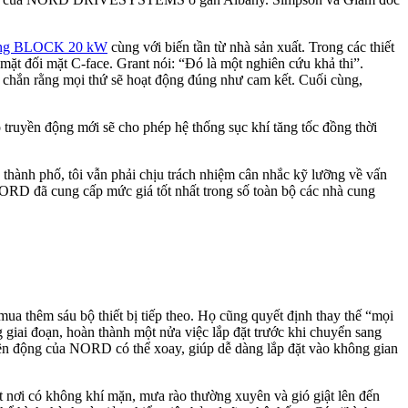
hẳng BLOCK 20 kW
cùng với biến tần từ nhà sản xuất. Trong các thiết
mặt đối mặt C-face. Grant nói: “Đó là một nghiên cứu khả thi”.
c chắn rằng mọi thứ sẽ hoạt động đúng như cam kết. Cuối cùng,
 truyền động mới sẽ cho phép hệ thống sục khí tăng tốc đồng thời
thành phố, tôi vẫn phải chịu trách nhiệm cân nhắc kỹ lưỡng về vấn
NORD đã cung cấp mức giá tốt nhất trong số toàn bộ các nhà cung
mua thêm sáu bộ thiết bị tiếp theo. Họ cũng quyết định thay thế “mọi
g giai đoạn, hoàn thành một nửa việc lắp đặt trước khi chuyển sang
ruyền động của NORD có thể xoay, giúp dễ dàng lắp đặt vào không gian
 nơi có không khí mặn, mưa rào thường xuyên và gió giật lên đến