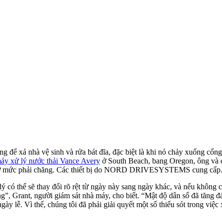
ng để xả nhà vệ sinh và rửa bát đĩa, đặc biệt là khi nó chảy xuống c
áy xử lý nước thải Vance Avery
ở South Beach, bang Oregon, ông và đ
ành ở mức phải chăng. Các thiết bị do NORD DRIVESYSTEMS cung cấp
lý có thể sẽ thay đổi rõ rệt từ ngày này sang ngày khác, và nếu không 
ng”, Grant, người giám sát nhà máy, cho biết. “Mật độ dân số đã tăng
ày lễ. Vì thế, chúng tôi đã phải giải quyết một số thiếu sót trong việc 