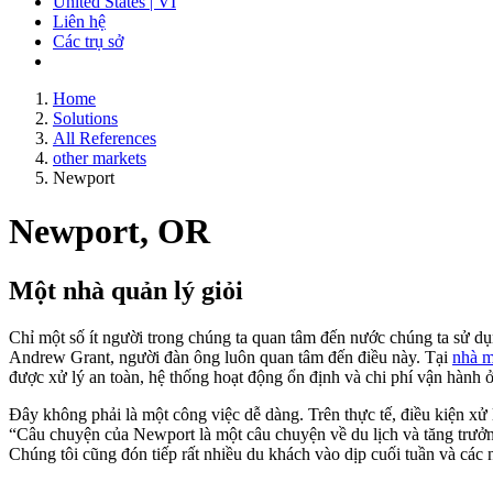
United States | VI
Liên hệ
Các trụ sở
Home
Solutions
All References
other markets
Newport
Newport, OR
Một nhà quản lý giỏi
Chỉ một số ít người trong chúng ta quan tâm đến nước chúng ta sử dụ
Andrew Grant, người đàn ông luôn quan tâm đến điều này. Tại
nhà m
được xử lý an toàn, hệ thống hoạt động ổn định và chi phí vận h
Đây không phải là một công việc dễ dàng. Trên thực tế, điều kiện xử 
“Câu chuyện của Newport là một câu chuyện về du lịch và tăng trưở
Chúng tôi cũng đón tiếp rất nhiều du khách vào dịp cuối tuần và các ng