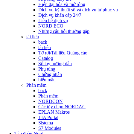
Hiện đại hóa và mở rộng
Dịch vụ kỹ thuật số và dịch vụ tự phục vụ
Dịch vụ khẩn cấp 24/7
Liên hệ dịch vụ
NORD ECO
Những câu hỏi thường gặp
tài liệu
back
tài liệu
Tờ rơi/Tài liệu Quảng cáo
Catalog
Sổ tay hướng dẫn
Phụ tùng
Chứng nhận
biểu mẫu
Phần mềm
back
Phần mềm
NORDCON
Các tùy chọn NORDAC
EPLAN Makros
TIA Portal
Sistema
S7 Modules
Tập đoàn Nord