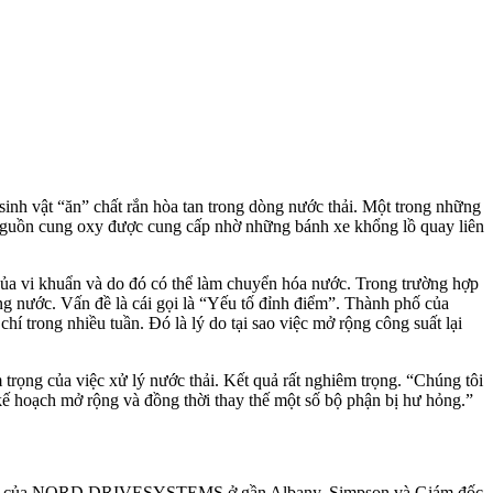
sinh vật “ăn” chất rắn hòa tan trong dòng nước thải. Một trong những
y. Nguồn cung oxy được cung cấp nhờ những bánh xe khổng lồ quay liên
của vi khuẩn và do đó có thể làm chuyển hóa nước. Trong trường hợp
rong nước. Vấn đề là cái gọi là “Yếu tố đỉnh điểm”. Thành phố của
í trong nhiều tuần. Đó là lý do tại sao việc mở rộng công suất lại
 trọng của việc xử lý nước thải. Kết quả rất nghiêm trọng. “Chúng tôi
n kế hoạch mở rộng và đồng thời thay thế một số bộ phận bị hư hỏng.”
 đối tác của NORD DRIVESYSTEMS ở gần Albany. Simpson và Giám đốc