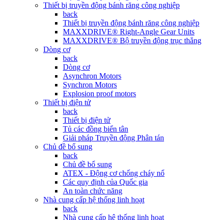
Thiết bị truyền động bánh răng công nghiệp
back
Thiết bị truyền động bánh răng công nghiệp
MAXXDRIVE® Right-Angle Gear Units
MAXXDRIVE® Bộ truyền động trục thẳng
Dòng cơ
back
Dòng cơ
Asynchron Motors
Synchron Motors
Explosion proof motors
Thiết bị điện tử
back
Thiết bị điện tử
Tủ các đồng biển tân
Giải pháp Truyền động Phân tán
Chủ đề bổ sung
back
Chủ đề bổ sung
ATEX - Động cơ chống cháy nổ
Các quy định của Quốc gia
An toàn chức năng
Nhà cung cấp hệ thống linh hoạt
back
Nhà cung cấp hệ thống linh hoạt