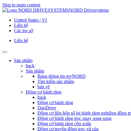
Skip to main content
NORD Drivesystems
United States | VI
Liên hệ
Các trụ sở
Liên hệ
Sản phẩm
back
Sản phẩm
Bảng thông tin myNORD
Tìm kiếm sản phẩm
bản vẽ
Động cơ bánh răng
back
Động cơ bánh răng
DuoDrive
Động cơ liền hộp số lại bánh răng nghiêng đồng tr
Động cơ bánh răng trục quay song song
Động cơ bánh răng côn xoắn
Động cơ truyền động trục vít của