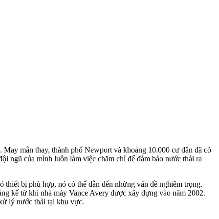
ống. May mắn thay, thành phố Newport và khoảng 10.000 cư dân đã có
ội ngũ của mình luôn làm việc chăm chỉ để đảm bảo nước thải ra
.
có thiết bị phù hợp, nó có thể dẫn đến những vấn đề nghiêm trọng.
 đáng kể từ khi nhà máy Vance Avery được xây dựng vào năm 2002.
xử lý nước thải tại khu vực.