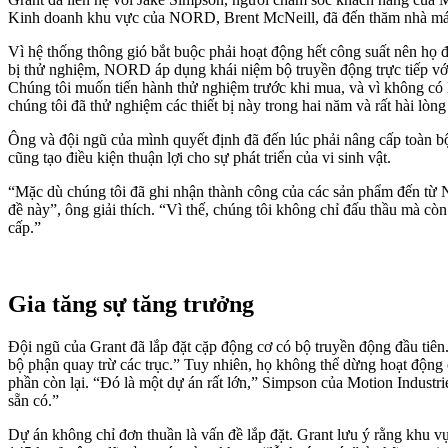
Kinh doanh khu vực của NORD, Brent McNeill, đã đến thăm nhà máy
Vì hệ thống thông gió bắt buộc phải hoạt động hết công suất nên họ 
bị thử nghiệm, NORD áp dụng khái niệm bộ truyền động trực tiếp với c
Chúng tôi muốn tiến hành thử nghiệm trước khi mua, và vì không có 
chúng tôi đã thử nghiệm các thiết bị này trong hai năm và rất hài lòng
Ông và đội ngũ của mình quyết định đã đến lúc phải nâng cấp toàn bộ
cũng tạo điều kiện thuận lợi cho sự phát triển của vi sinh vật.
“Mặc dù chúng tôi đã ghi nhận thành công của các sản phẩm đến từ N
đề này”, ông giải thích. “Vì thế, chúng tôi không chỉ đấu thầu mà c
cấp.”
Gia tăng sự tăng trưởng
Đội ngũ của Grant đã lắp đặt cặp động cơ có bộ truyền động đầu tiên. 
bộ phận quay trừ các trục.” Tuy nhiên, họ không thể dừng hoạt động c
phần còn lại. “Đó là một dự án rất lớn,” Simpson của Motion Industri
sẵn có.”
Dự án không chỉ đơn thuần là vấn đề lắp đặt. Grant lưu ý rằng khu 