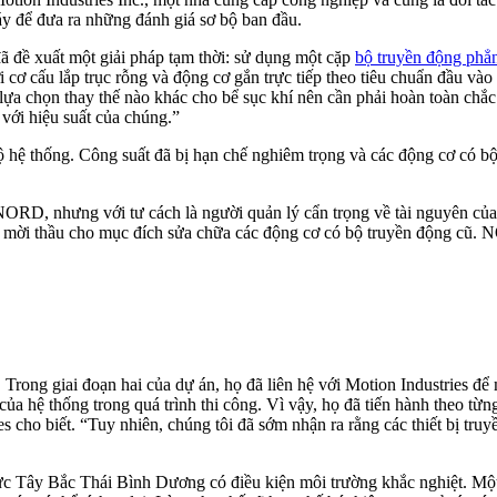
 để đưa ra những đánh giá sơ bộ ban đầu.
đã đề xuất một giải pháp tạm thời: sử dụng một cặp
bộ truyền động p
ơ cấu lắp trục rỗng và động cơ gắn trực tiếp theo tiêu chuẩn đầu vào 
lựa chọn thay thế nào khác cho bể sục khí nên cần phải hoàn toàn chắ
 với hiệu suất của chúng.”
 hệ thống. Công suất đã bị hạn chế nghiêm trọng và các động cơ có bộ
ORD, nhưng với tư cách là người quản lý cẩn trọng về tài nguyên của 
òn mời thầu cho mục đích sửa chữa các động cơ có bộ truyền động cũ. 
Trong giai đoạn hai của dự án, họ đã liên hệ với Motion Industries để 
ủa hệ thống trong quá trình thi công. Vì vậy, họ đã tiến hành theo từn
es cho biết. “Tuy nhiên, chúng tôi đã sớm nhận ra rằng các thiết bị t
vực Tây Bắc Thái Bình Dương có điều kiện môi trường khắc nghiệt. Một