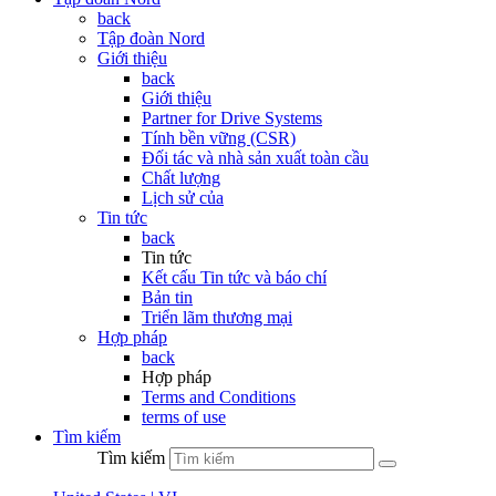
back
Tập đoàn Nord
Giới thiệu
back
Giới thiệu
Partner for Drive Systems
Tính bền vững (CSR)
Đối tác và nhà sản xuất toàn cầu
Chất lượng
Lịch sử của
Tin tức
back
Tin tức
Kết cấu Tin tức và báo chí
Bản tin
Triển lãm thương mại
Hợp pháp
back
Hợp pháp
Terms and Conditions
terms of use
Tìm kiếm
Tìm kiếm