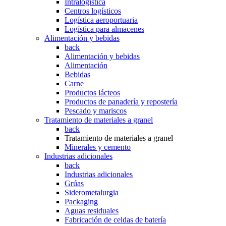
Intralogística
Centros logísticos
Logística aeroportuaria
Logística para almacenes
Alimentación y bebidas
back
Alimentación y bebidas
Alimentación
Bebidas
Carne
Productos lácteos
Productos de panadería y repostería
Pescado y mariscos
Tratamiento de materiales a granel
back
Tratamiento de materiales a granel
Minerales y cemento
Industrias adicionales
back
Industrias adicionales
Grúas
Siderometalurgia
Packaging
Aguas residuales
Fabricación de celdas de batería