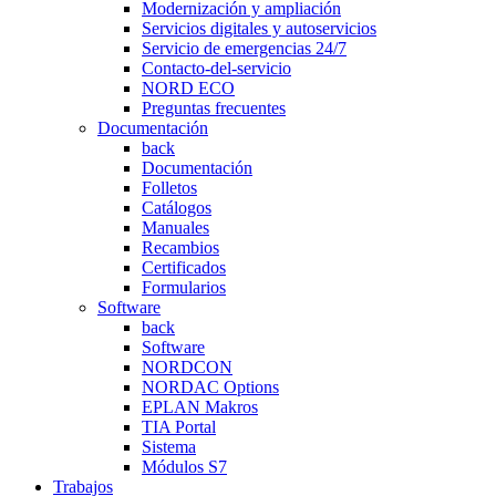
Modernización y ampliación
Servicios digitales y autoservicios
Servicio de emergencias 24/7
Contacto-del-servicio
NORD ECO
Preguntas frecuentes
Documentación
back
Documentación
Folletos
Catálogos
Manuales
Recambios
Certificados
Formularios
Software
back
Software
NORDCON
NORDAC Options
EPLAN Makros
TIA Portal
Sistema
Módulos S7
Trabajos