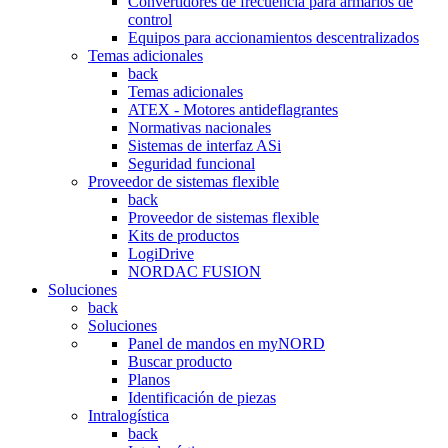
Convertidores de frecuencia para armarios de
control
Equipos para accionamientos descentralizados
Temas adicionales
back
Temas adicionales
ATEX - Motores antideflagrantes
Normativas nacionales
Sistemas de interfaz ASi
Seguridad funcional
Proveedor de sistemas flexible
back
Proveedor de sistemas flexible
Kits de productos
LogiDrive
NORDAC FUSION
Soluciones
back
Soluciones
Panel de mandos en myNORD
Buscar producto
Planos
Identificación de piezas
Intralogística
back