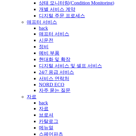
상태 모니터링(Condition Monitoring)
개별 서비스 계약
디지털 주문 프로세스
애프터 서비스
back
애프터 서비스
시운전
정비
예비 부품
현대화 및 확장
디지털 서비스 및 셀프 서비스
24/7 응급 서비스
서비스 연락처
NORD ECO
자주 묻는 질문
자료
back
자료
브로셔
카탈로그
메뉴얼
스페어파츠