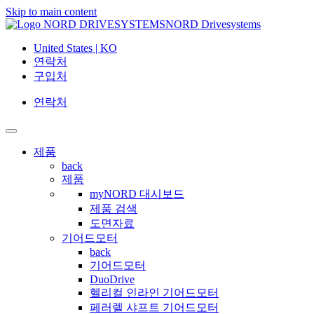
Skip to main content
NORD Drivesystems
United States | KO
연락처
구입처
연락처
제품
back
제품
myNORD 대시보드
제품 검색
도면자료
기어드모터
back
기어드모터
DuoDrive
헬리컬 인라인 기어드모터
페러렐 샤프트 기어드모터