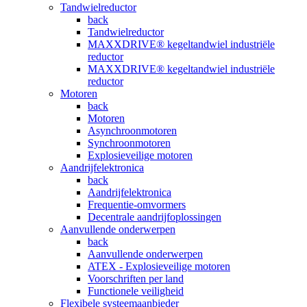
Tandwielreductor
back
Tandwielreductor
MAXXDRIVE® kegeltandwiel industriële
reductor
MAXXDRIVE® kegeltandwiel industriële
reductor
Motoren
back
Motoren
Asynchroonmotoren
Synchroonmotoren
Explosieveilige motoren
Aandrijfelektronica
back
Aandrijfelektronica
Frequentie-omvormers
Decentrale aandrijfoplossingen
Aanvullende onderwerpen
back
Aanvullende onderwerpen
ATEX - Explosieveilige motoren
Voorschriften per land
Functionele veiligheid
Flexibele systeemaanbieder