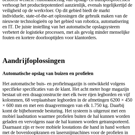
verhoogt het productiepotentieel aanzienlijk, evenals tegelijkertijd de
veiligheid op de werkvloer. Op dit gebied biedt de markt
individuele, state-of-the-art oplossingen die gebruik maken van de
nieuwste technologieën op het gebied van robotica, automatisering
en IT. De juiste instelling van het automatische opslagsysteem
verbetert de logistieke processen, met als gevolg minder menselijke
fouten en kortere doorlooptijden voor klantorders.
Aandrijfoplossingen
Automatische opslag van buizen en profielen
Het automatische buis- en profielmagazijn is ontwikkeld volgens
specifieke specificaties van de klant. Het acht meter hoge magazijn
bestaat uit een draagconstructie met elk twee rijen legborden en vijf
kolommen, 68 verplaatsbare legborden in de afmetingen 6200 × 450
× 600 mm en met een draagvermogen van elk 1.750 kg. Daarbij
komt de bijbehorende besturing. Het systeem is uitgerust met een
mobiel laadstation waarmee profielen buiten de hal kunnen worden
geladen en vervolgens naar de hal kunnen worden getransporteerd.
Daarnaast zijn er twee mobiele losstations die hand in hand werken
met de bovenloopkranen en lasersnijmachines voor de profielen in