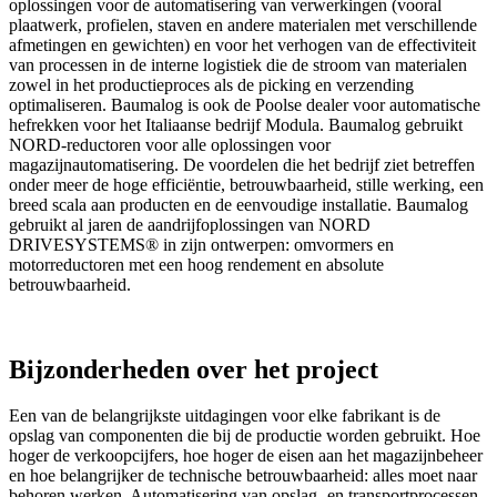
oplossingen voor de automatisering van verwerkingen (vooral
plaatwerk, profielen, staven en andere materialen met verschillende
afmetingen en gewichten) en voor het verhogen van de effectiviteit
van processen in de interne logistiek die de stroom van materialen
zowel in het productieproces als de picking en verzending
optimaliseren. Baumalog is ook de Poolse dealer voor automatische
hefrekken voor het Italiaanse bedrijf Modula. Baumalog gebruikt
NORD-reductoren voor alle oplossingen voor
magazijnautomatisering. De voordelen die het bedrijf ziet betreffen
onder meer de hoge efficiëntie, betrouwbaarheid, stille werking, een
breed scala aan producten en de eenvoudige installatie. Baumalog
gebruikt al jaren de aandrijfoplossingen van NORD
DRIVESYSTEMS® in zijn ontwerpen: omvormers en
motorreductoren met een hoog rendement en absolute
betrouwbaarheid.
Bijzonderheden over het project
Een van de belangrijkste uitdagingen voor elke fabrikant is de
opslag van componenten die bij de productie worden gebruikt. Hoe
hoger de verkoopcijfers, hoe hoger de eisen aan het magazijnbeheer
en hoe belangrijker de technische betrouwbaarheid: alles moet naar
behoren werken. Automatisering van opslag- en transportprocessen