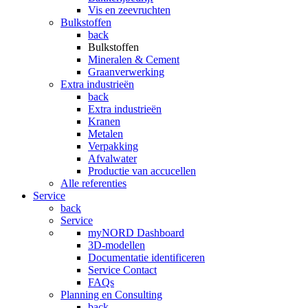
Vis en zeevruchten
Bulkstoffen
back
Bulkstoffen
Mineralen & Cement
Graanverwerking
Extra industrieën
back
Extra industrieën
Kranen
Metalen
Verpakking
Afvalwater
Productie van accucellen
Alle referenties
Service
back
Service
myNORD Dashboard
3D-modellen
Documentatie identificeren
Service Contact
FAQs
Planning en Consulting
back