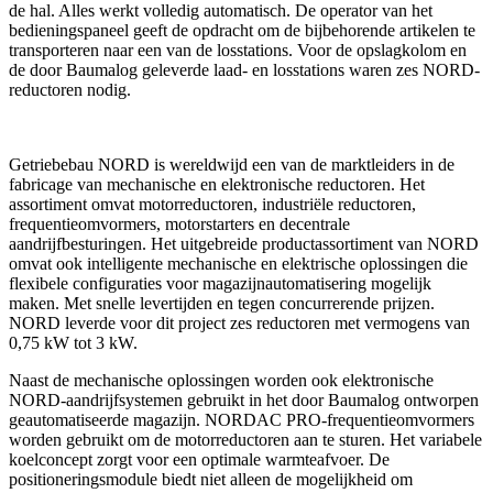
de hal. Alles werkt volledig automatisch. De operator van het
bedieningspaneel geeft de opdracht om de bijbehorende artikelen te
transporteren naar een van de losstations. Voor de opslagkolom en
de door Baumalog geleverde laad- en losstations waren zes NORD-
reductoren nodig.
Getriebebau NORD is wereldwijd een van de marktleiders in de
fabricage van mechanische en elektronische reductoren. Het
assortiment omvat motorreductoren, industriële reductoren,
frequentieomvormers, motorstarters en decentrale
aandrijfbesturingen. Het uitgebreide productassortiment van NORD
omvat ook intelligente mechanische en elektrische oplossingen die
flexibele configuraties voor magazijnautomatisering mogelijk
maken. Met snelle levertijden en tegen concurrerende prijzen.
NORD leverde voor dit project zes reductoren met vermogens van
0,75 kW tot 3 kW.
Naast de mechanische oplossingen worden ook elektronische
NORD-aandrijfsystemen gebruikt in het door Baumalog ontworpen
geautomatiseerde magazijn. NORDAC PRO-frequentieomvormers
worden gebruikt om de motorreductoren aan te sturen. Het variabele
koelconcept zorgt voor een optimale warmteafvoer. De
positioneringsmodule biedt niet alleen de mogelijkheid om