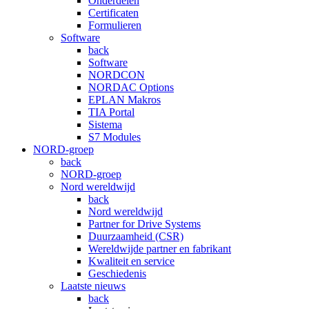
Onderdelen
Certificaten
Formulieren
Software
back
Software
NORDCON
NORDAC Options
EPLAN Makros
TIA Portal
Sistema
S7 Modules
NORD-groep
back
NORD-groep
Nord wereldwijd
back
Nord wereldwijd
Partner for Drive Systems
Duurzaamheid (CSR)
Wereldwijde partner en fabrikant
Kwaliteit en service
Geschiedenis
Laatste nieuws
back