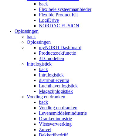
back
Flexibele systeemaanbieder
Flexible Product Kit
LogiDrive
NORDAC FUSION
Oplossingen
back
Oplossingen
myNORD Dashboard
Productzoekfunctie
3D-modellen
Intralogistiek
back
Intralogistiek
distributiecentra
Luchthavenlogistiek
Magazijnlogistiek
Voeding en dranken
back
Voeding en dranken
Levensmiddelenindustrie
Drankenindustrie
Vleesverwerking
Zuivel
Bakkerijbedrijf