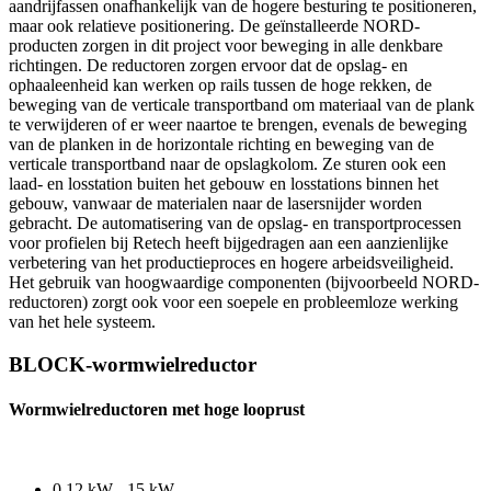
aandrijfassen onafhankelijk van de hogere besturing te positioneren,
maar ook relatieve positionering. De geïnstalleerde NORD-
producten zorgen in dit project voor beweging in alle denkbare
richtingen. De reductoren zorgen ervoor dat de opslag- en
ophaaleenheid kan werken op rails tussen de hoge rekken, de
beweging van de verticale transportband om materiaal van de plank
te verwijderen of er weer naartoe te brengen, evenals de beweging
van de planken in de horizontale richting en beweging van de
verticale transportband naar de opslagkolom. Ze sturen ook een
laad- en losstation buiten het gebouw en losstations binnen het
gebouw, vanwaar de materialen naar de lasersnijder worden
gebracht. De automatisering van de opslag- en transportprocessen
voor profielen bij Retech heeft bijgedragen aan een aanzienlijke
verbetering van het productieproces en hogere arbeidsveiligheid.
Het gebruik van hoogwaardige componenten (bijvoorbeeld NORD-
reductoren) zorgt ook voor een soepele en probleemloze werking
van het hele systeem.
BLOCK-wormwielreductor
Wormwielreductoren met hoge looprust
0.12 kW - 15 kW