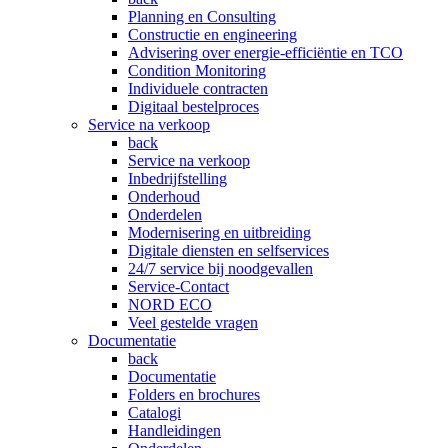
Planning en Consulting
Constructie en engineering
Advisering over energie-efficiëntie en TCO
Condition Monitoring
Individuele contracten
Digitaal bestelproces
Service na verkoop
back
Service na verkoop
Inbedrijfstelling
Onderhoud
Onderdelen
Modernisering en uitbreiding
Digitale diensten en selfservices
24/7 service bij noodgevallen
Service-Contact
NORD ECO
Veel gestelde vragen
Documentatie
back
Documentatie
Folders en brochures
Catalogi
Handleidingen