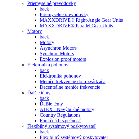
Priemyselné prevodovky
back
Priemyselné prevodovky
MAXXDRIVE® Right-Angle Gear Units
MAXXDRIVE® Parallel Gear Units
Motory
back
Motory
Asynchron Motors
Synchron Motors
Explosion proof motors
Elektronika pohonov
back
Elektronika pohonov
Meniče frekvencie do rozvádzača
Decentrálne meniče frekvencie
Ďalšie témy
back
Ďalšie témy
ATEX - Nevýbušné motory
Country Regulations
Funkčná bezpečnosť
Flexibilný systémový poskytovateľ
back
Flexibilný systémový poskytovateľ