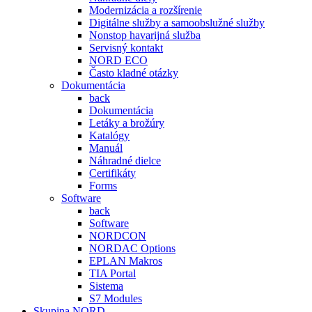
Modernizácia a rozšírenie
Digitálne služby a samoobslužné služby
Nonstop havarijná služba
Servisný kontakt
NORD ECO
Často kladné otázky
Dokumentácia
back
Dokumentácia
Letáky a brožúry
Katalógy
Manuál
Náhradné dielce
Certifikáty
Forms
Software
back
Software
NORDCON
NORDAC Options
EPLAN Makros
TIA Portal
Sistema
S7 Modules
Skupina NORD