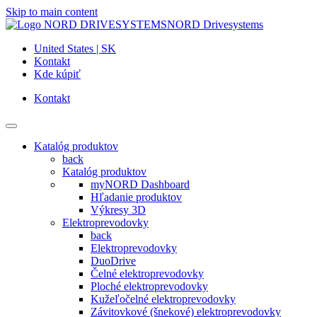
Skip to main content
NORD Drivesystems
United States | SK
Kontakt
Kde kúpiť
Kontakt
Katalóg produktov
back
Katalóg produktov
myNORD Dashboard
Hľadanie produktov
Výkresy 3D
Elektroprevodovky
back
Elektroprevodovky
DuoDrive
Čelné elektroprevodovky
Ploché elektroprevodovky
Kužeľočelné elektroprevodovky
Závitovkové (šnekové) elektroprevodovky