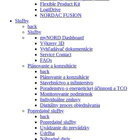
Flexible Product Kit
LogiDrive
NORDAC FUSION
Služby
back
Služby
myNORD Dashboard
Výkresy 3D
Vyhľadávač dokumentácie
Service Contact
FAQs
Plánovanie a konzultácie
back
Plánovanie a konzultácie
Stavebníctvo a inžinierstvo
Poradenstvo o energetickej účinnosti a TCO
Monitorovanie podmienok
Individuálne zmluvy
Digitálny proces objednávania
Popredajné služby
back
Popredajné služby
Uvádzanie do prevádzky
Údržba
Náhradné diely