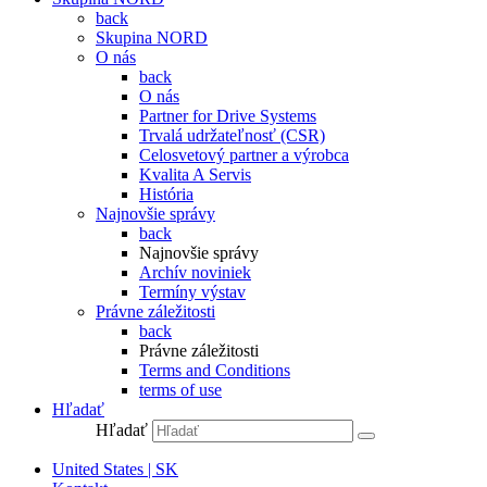
back
Skupina NORD
O nás
back
O nás
Partner for Drive Systems
Trvalá udržateľnosť (CSR)
Celosvetový partner a výrobca
Kvalita A Servis
História
Najnovšie správy
back
Najnovšie správy
Archív noviniek
Termíny výstav
Právne záležitosti
back
Právne záležitosti
Terms and Conditions
terms of use
Hľadať
Hľadať
United States | SK