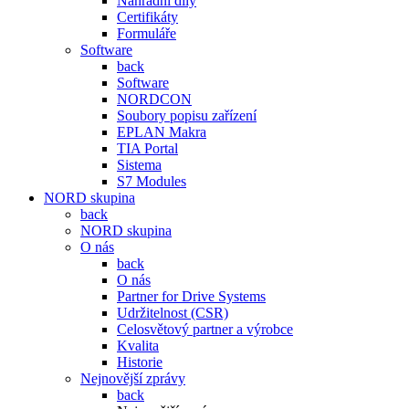
Náhradní díly
Certifikáty
Formuláře
Software
back
Software
NORDCON
Soubory popisu zařízení
EPLAN Makra
TIA Portal
Sistema
S7 Modules
NORD skupina
back
NORD skupina
O nás
back
O nás
Partner for Drive Systems
Udržitelnost (CSR)
Celosvětový partner a výrobce
Kvalita
Historie
Nejnovější zprávy
back