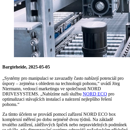
Bargteheide, 2025-05-05
„Systémy pro manipulaci se zavazadly často nabízejí potenciál pro
úspory – zejména s ohledem na technologii pohonu,“ uvádí Jörg
Niermann, vedoucí marketingu ve společnosti NORD
DRIVESYSTEMS. „Nabízíme naši službu
NORD ECO
pro
optimalizaci stávajících instalací a nalezení nejlepšího řešení
pohonu.“
Za tímto účelem se provádí pomocí zařízení NORD ECO box
komplexní měření po dobu nejméně dvou týdnů. Na základě
trvalého zatížení, zátěžových špiček nebo nepravidelných podmínek
se ukáže, zda dimenzování systému odpovídá požadavkům příslušné