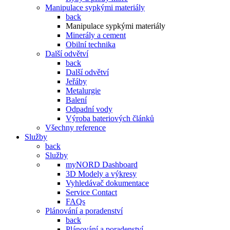
Manipulace sypkými materiály
back
Manipulace sypkými materiály
Minerály a cement
Obilní technika
Další odvětví
back
Další odvětví
Jeřáby
Metalurgie
Balení
Odpadní vody
Výroba bateriových článků
Všechny reference
Služby
back
Služby
myNORD Dashboard
3D Modely a výkresy
Vyhledávač dokumentace
Service Contact
FAQs
Plánování a poradenství
back
Plánování a poradenství