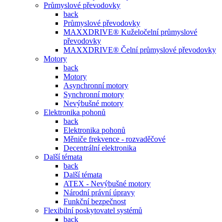
Průmyslové převodovky
back
Průmyslové převodovky
MAXXDRIVE® Kuželočelní průmyslové
převodovky
MAXXDRIVE® Čelní průmyslové převodovky
Motory
back
Motory
Asynchronní motory
Synchronní motory
Nevýbušné motory
Elektronika pohonů
back
Elektronika pohonů
Měniče frekvence - rozvaděčové
Decentrální elektronika
Další témata
back
Další témata
ATEX - Nevýbušné motory
Národní právní úpravy
Funkční bezpečnost
Flexibilní poskytovatel systémů
back