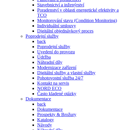
Stavebnictví a inženýrství
Poradenství v oblasti energetické efektivity a
TCO
Monitorování stavu (Condition Monitoring)
Individuální smlouvy
Digitální objednávkový proces
Poprodejní služby
back
Poprodejní služby
Uvedení do provozu
Údržba
Náhradní díly
Modernizace zařízení
Digitální služby a vlastní služby
Pohotovostní služba 24/7
Kontakt na servis
NORD ECO
Často kladené otázky
Dokumentace
back
Dokumentace
Prospekty & Brožury
Katalogy
Návody