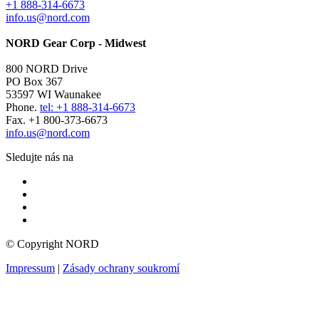
+1 888-314-6673
info.us@nord.com
NORD Gear Corp - Midwest
800 NORD Drive
PO Box 367
53597 WI Waunakee
Phone.
tel: +1 888-314-6673
Fax. +1 800-373-6673
info.us@nord.com
Sledujte nás na
© Copyright NORD
Impressum
|
Zásady ochrany soukromí