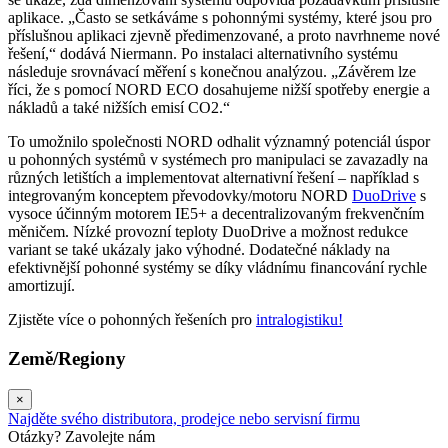
aplikace. „Často se setkáváme s pohonnými systémy, které jsou pro
příslušnou aplikaci zjevně předimenzované, a proto navrhneme nové
řešení,“ dodává Niermann. Po instalaci alternativního systému
následuje srovnávací měření s konečnou analýzou. „Závěrem lze
říci, že s pomocí NORD ECO dosahujeme nižší spotřeby energie a
nákladů a také nižších emisí CO2.“
To umožnilo společnosti NORD odhalit významný potenciál úspor
u pohonných systémů v systémech pro manipulaci se zavazadly na
různých letištích a implementovat alternativní řešení – například s
integrovaným konceptem převodovky/motoru NORD
DuoDrive
s
vysoce účinným motorem IE5+ a decentralizovaným frekvenčním
měničem. Nízké provozní teploty DuoDrive a možnost redukce
variant se také ukázaly jako výhodné. Dodatečné náklady na
efektivnější pohonné systémy se díky vládnímu financování rychle
amortizují.
Zjistěte více o pohonných řešeních pro
intralogistiku!
Země/Regiony
×
Najděte svého distributora, prodejce nebo servisní firmu
Otázky? Zavolejte nám