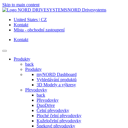
Skip to main content
NORD Drivesystems
United States | CZ
Kontakt
Místa - obchodní zastoupení
Kontakt
Produkty
back
Produkty
myNORD Dashboard
Vyhledávání produktů
3D Modely a výkresy
Převodovky
back
Převodovky
DuoDrive
Čelní převodovky
Ploché čelní převodovky
Kuželočelní převodovky
Šnekové převodovky