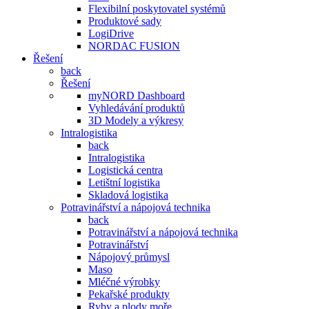
Flexibilní poskytovatel systémů
Produktové sady
LogiDrive
NORDAC FUSION
Řešení
back
Řešení
myNORD Dashboard
Vyhledávání produktů
3D Modely a výkresy
Intralogistika
back
Intralogistika
Logistická centra
Letištní logistika
Skladová logistika
Potravinářství a nápojová technika
back
Potravinářství a nápojová technika
Potravinářství
Nápojový průmysl
Maso
Mléčné výrobky
Pekařské produkty
Ryby a plody moře