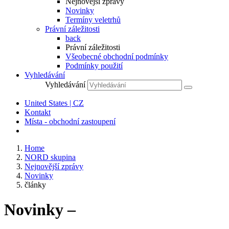
Nejnovější zprávy
Novinky
Termíny veletrhů
Právní záležitosti
back
Právní záležitosti
Všeobecné obchodní podmínky
Podmínky použití
Vyhledávání
Vyhledávání
United States | CZ
Kontakt
Místa - obchodní zastoupení
Home
NORD skupina
Nejnovější zprávy
Novinky
články
Novinky –