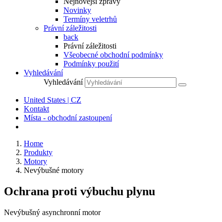
Nejnovější zprávy
Novinky
Termíny veletrhů
Právní záležitosti
back
Právní záležitosti
Všeobecné obchodní podmínky
Podmínky použití
Vyhledávání
Vyhledávání
United States | CZ
Kontakt
Místa - obchodní zastoupení
Home
Produkty
Motory
Nevýbušné motory
Ochrana proti výbuchu plynu
Nevýbušný asynchronní motor