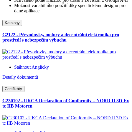
Schváleno podle HazLoc pro Class 1 Division 2 Groups A-D
Možnost variabilního použití díky specifickému designu pro
dané aplikace
Katalogy
G2122 - Převodovky, motory a decentrální elektronika pro
prostředí s nebezpečím výbuchu
Stáhnout Anglicky
Detaily dokumentů
Certifikáty
C230102 - UKCA Declaration of Conformity – NORD II 3D Ex
tc IIB Motoren