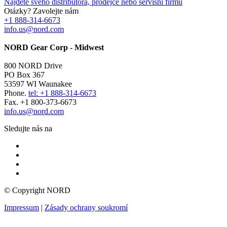
Najděte svého distributora, prodejce nebo servisní firmu
Otázky? Zavolejte nám
+1 888-314-6673
info.us@nord.com
NORD Gear Corp - Midwest
800 NORD Drive
PO Box 367
53597 WI Waunakee
Phone.
tel: +1 888-314-6673
Fax. +1 800-373-6673
info.us@nord.com
Sledujte nás na
© Copyright NORD
Impressum
|
Zásady ochrany soukromí