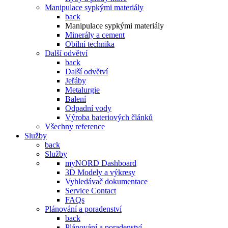
Manipulace sypkými materiály
back
Manipulace sypkými materiály
Minerály a cement
Obilní technika
Další odvětví
back
Další odvětví
Jeřáby
Metalurgie
Balení
Odpadní vody
Výroba bateriových článků
Všechny reference
Služby
back
Služby
myNORD Dashboard
3D Modely a výkresy
Vyhledávač dokumentace
Service Contact
FAQs
Plánování a poradenství
back
Plánování a poradenství