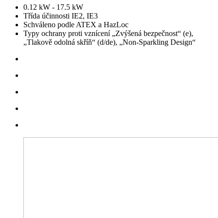
0.12 kW - 17.5 kW
Třída účinnosti IE2, IE3
Schváleno podle ATEX a HazLoc
Typy ochrany proti vznícení „Zvýšená bezpečnost“ (e),
„Tlakově odolná skříň“ (d/de), „Non-Sparkling Design“