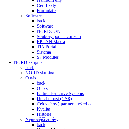
Náhradní díly
Certifikáty
Formuláře
Software
back
Software
NORDCON
Soubory popisu zařízení
EPLAN Makra
TIA Portal
Sistema
S7 Modules
NORD skupina
back
NORD skupina
O nás
back
O nás
Partner for Drive Systems
Udržitelnost (CSR)
Celosvětový partner a výrobce
Kvalita
Historie
Nejnovější zprávy
back