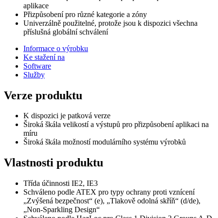
aplikace
Přizpůsobení pro různé kategorie a zóny
Univerzálně použitelné, protože jsou k dispozici všechna
příslušná globální schválení
Informace o výrobku
Ke stažení na
Software
Služby
Verze produktu
K dispozici je patková verze
Široká škála velikostí a výstupů pro přizpůsobení aplikaci na
míru
Široká škála možností modulárního systému výrobků
Vlastnosti produktu
Třída účinnosti IE2, IE3
Schváleno podle ATEX pro typy ochrany proti vznícení
„Zvýšená bezpečnost“ (e), „Tlakově odolná skříň“ (d/de),
„Non-Sparkling Design“