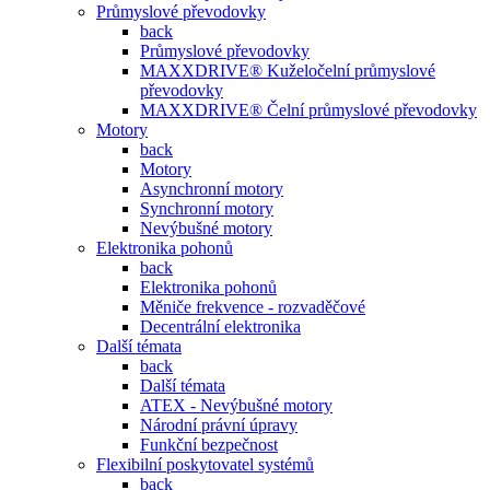
Průmyslové převodovky
back
Průmyslové převodovky
MAXXDRIVE® Kuželočelní průmyslové
převodovky
MAXXDRIVE® Čelní průmyslové převodovky
Motory
back
Motory
Asynchronní motory
Synchronní motory
Nevýbušné motory
Elektronika pohonů
back
Elektronika pohonů
Měniče frekvence - rozvaděčové
Decentrální elektronika
Další témata
back
Další témata
ATEX - Nevýbušné motory
Národní právní úpravy
Funkční bezpečnost
Flexibilní poskytovatel systémů
back