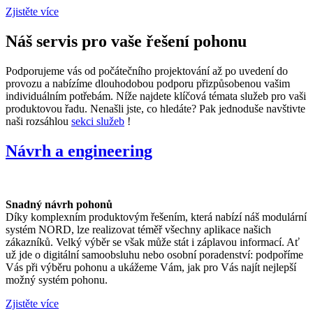
Zjistěte více
Náš servis pro vaše řešení pohonu
Podporujeme vás od počátečního projektování až po uvedení do
provozu a nabízíme dlouhodobou podporu přizpůsobenou vašim
individuálním potřebám. Níže najdete klíčová témata služeb pro vaši
produktovou řadu. Nenašli jste, co hledáte? Pak jednoduše navštivte
naši rozsáhlou
sekci služeb
!
Návrh a engineering
Snadný návrh pohonů
Díky komplexním produktovým řešením, která nabízí náš modulární
systém NORD, lze realizovat téměř všechny aplikace našich
zákazníků. Velký výběr se však může stát i záplavou informací. Ať
už jde o digitální samoobsluhu nebo osobní poradenství: podpoříme
Vás při výběru pohonu a ukážeme Vám, jak pro Vás najít nejlepší
možný systém pohonu.
Zjistěte více