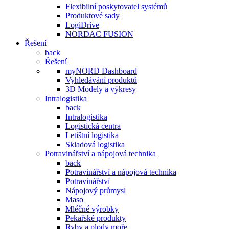
Flexibilní poskytovatel systémů
Produktové sady
LogiDrive
NORDAC FUSION
Řešení
back
Řešení
myNORD Dashboard
Vyhledávání produktů
3D Modely a výkresy
Intralogistika
back
Intralogistika
Logistická centra
Letištní logistika
Skladová logistika
Potravinářství a nápojová technika
back
Potravinářství a nápojová technika
Potravinářství
Nápojový průmysl
Maso
Mléčné výrobky
Pekařské produkty
Ryby a plody moře