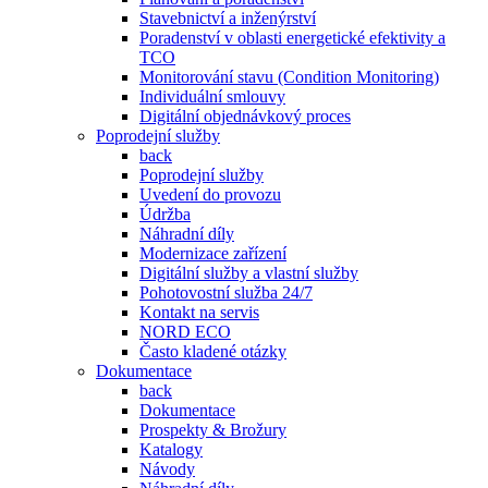
Stavebnictví a inženýrství
Poradenství v oblasti energetické efektivity a
TCO
Monitorování stavu (Condition Monitoring)
Individuální smlouvy
Digitální objednávkový proces
Poprodejní služby
back
Poprodejní služby
Uvedení do provozu
Údržba
Náhradní díly
Modernizace zařízení
Digitální služby a vlastní služby
Pohotovostní služba 24/7
Kontakt na servis
NORD ECO
Často kladené otázky
Dokumentace
back
Dokumentace
Prospekty & Brožury
Katalogy
Návody