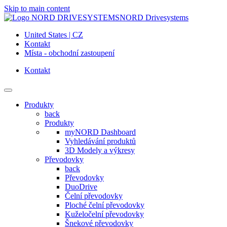
Skip to main content
NORD Drivesystems
United States | CZ
Kontakt
Místa - obchodní zastoupení
Kontakt
Produkty
back
Produkty
myNORD Dashboard
Vyhledávání produktů
3D Modely a výkresy
Převodovky
back
Převodovky
DuoDrive
Čelní převodovky
Ploché čelní převodovky
Kuželočelní převodovky
Šnekové převodovky