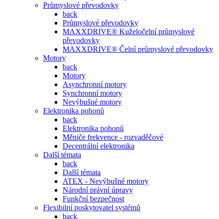
Průmyslové převodovky
back
Průmyslové převodovky
MAXXDRIVE® Kuželočelní průmyslové
převodovky
MAXXDRIVE® Čelní průmyslové převodovky
Motory
back
Motory
Asynchronní motory
Synchronní motory
Nevýbušné motory
Elektronika pohonů
back
Elektronika pohonů
Měniče frekvence - rozvaděčové
Decentrální elektronika
Další témata
back
Další témata
ATEX - Nevýbušné motory
Národní právní úpravy
Funkční bezpečnost
Flexibilní poskytovatel systémů
back