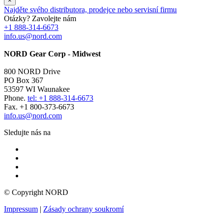
×
Najděte svého distributora, prodejce nebo servisní firmu
Otázky? Zavolejte nám
+1 888-314-6673
info.us@nord.com
NORD Gear Corp - Midwest
800 NORD Drive
PO Box 367
53597 WI Waunakee
Phone.
tel: +1 888-314-6673
Fax. +1 800-373-6673
info.us@nord.com
Sledujte nás na
© Copyright NORD
Impressum
|
Zásady ochrany soukromí