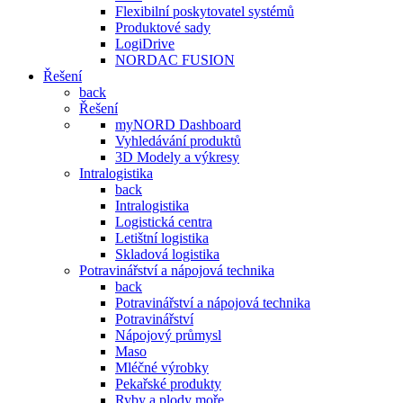
Flexibilní poskytovatel systémů
Produktové sady
LogiDrive
NORDAC FUSION
Řešení
back
Řešení
myNORD Dashboard
Vyhledávání produktů
3D Modely a výkresy
Intralogistika
back
Intralogistika
Logistická centra
Letištní logistika
Skladová logistika
Potravinářství a nápojová technika
back
Potravinářství a nápojová technika
Potravinářství
Nápojový průmysl
Maso
Mléčné výrobky
Pekařské produkty
Ryby a plody moře