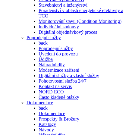
Stavebnictví a inženýrství
Poradenství v oblasti energetické efektivity a
TCO
Monitorování stavu (Condition Monitoring)
Individuální smlouvy
Digitální objednávkový proces
Poprodejní služby
back
Poprodejní služby
Uvedení do provozu
Údržba
Náhradní díly
Modernizace zařízení
Digitální služby a vlastní služby
Pohotovostní služba 24/7
Kontakt na servis
NORD ECO
Často kladené otázky
Dokumentace
back
Dokumentace
Prospekty & Brožury
Katalogy
Návody