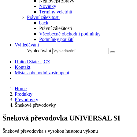
Nejnovější zprávy
Novinky
Termíny veletrhů
Právní záležitosti
back
Právní záležitosti
Všeobecné obchodní podmínky
Podmínky použití
Vyhledávání
Vyhledávání
United States | CZ
Kontakt
Místa - obchodní zastoupení
Home
Produkty
Převodovky
Šnekové převodovky
Šneková převodovka UNIVERSAL SI
Šneková převodovka s vysokou hustotou výkonu