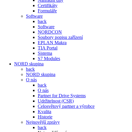
Náhradní díly
Certifikáty
Formuláře
Software
back
Software
NORDCON
Soubory popisu zařízení
EPLAN Makra
TIA Portal
Sistema
S7 Modules
NORD skupina
back
NORD skupina
O nás
back
O nás
Partner for Drive Systems
Udržitelnost (CSR)
Celosvětový partner a výrobce
Kvalita
Historie
Nejnovější zprávy
back