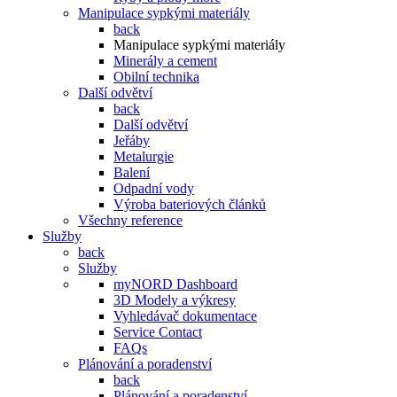
Manipulace sypkými materiály
back
Manipulace sypkými materiály
Minerály a cement
Obilní technika
Další odvětví
back
Další odvětví
Jeřáby
Metalurgie
Balení
Odpadní vody
Výroba bateriových článků
Všechny reference
Služby
back
Služby
myNORD Dashboard
3D Modely a výkresy
Vyhledávač dokumentace
Service Contact
FAQs
Plánování a poradenství
back
Plánování a poradenství