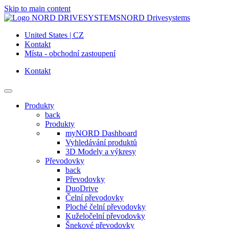
Skip to main content
NORD Drivesystems
United States | CZ
Kontakt
Místa - obchodní zastoupení
Kontakt
Produkty
back
Produkty
myNORD Dashboard
Vyhledávání produktů
3D Modely a výkresy
Převodovky
back
Převodovky
DuoDrive
Čelní převodovky
Ploché čelní převodovky
Kuželočelní převodovky
Šnekové převodovky