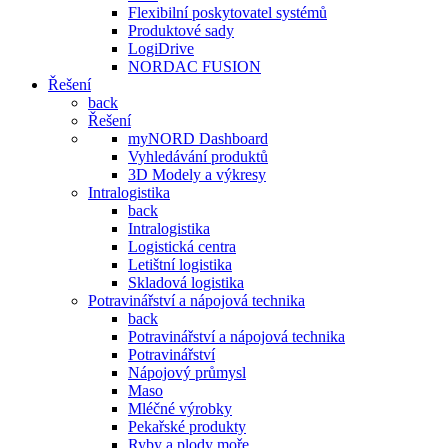
Flexibilní poskytovatel systémů
Produktové sady
LogiDrive
NORDAC FUSION
Řešení
back
Řešení
myNORD Dashboard
Vyhledávání produktů
3D Modely a výkresy
Intralogistika
back
Intralogistika
Logistická centra
Letištní logistika
Skladová logistika
Potravinářství a nápojová technika
back
Potravinářství a nápojová technika
Potravinářství
Nápojový průmysl
Maso
Mléčné výrobky
Pekařské produkty
Ryby a plody moře