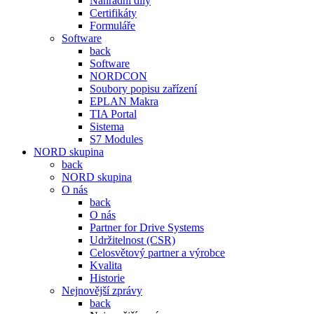
Náhradní díly
Certifikáty
Formuláře
Software
back
Software
NORDCON
Soubory popisu zařízení
EPLAN Makra
TIA Portal
Sistema
S7 Modules
NORD skupina
back
NORD skupina
O nás
back
O nás
Partner for Drive Systems
Udržitelnost (CSR)
Celosvětový partner a výrobce
Kvalita
Historie
Nejnovější zprávy
back