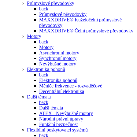
Průmyslové převodovky
back
Průmyslové převodovky
MAXXDRIVE® Kuželočelní průmyslové
převodovky
MAXXDRIVE® Čelní průmyslové převodovky
Motory
back
Motory
Asynchronní motory
Synchronní motory
Nevýbušné motory
Elektronika pohonů
back
Elektronika pohonů
Měniče frekvence - rozvaděčové
Decentrální elektronika
Další témata
back
Další témata
ATEX - Nevýbušné motory
Národní právní úpravy
Funkční bezpečnost
Flexibilní poskytovatel systémů
back