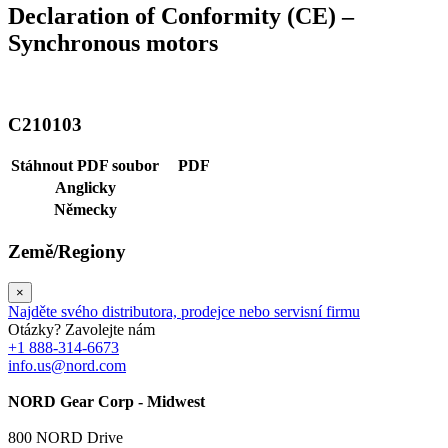
Declaration of Conformity (CE) –
Synchronous motors
C210103
Stáhnout PDF soubor
PDF
Anglicky
Německy
Země/Regiony
×
Najděte svého distributora, prodejce nebo servisní firmu
Otázky? Zavolejte nám
+1 888-314-6673
info.us@nord.com
NORD Gear Corp - Midwest
800 NORD Drive