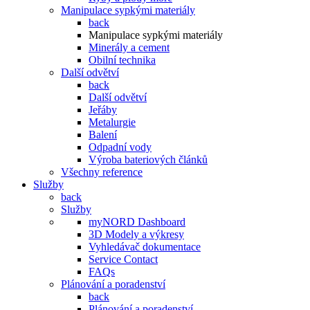
Manipulace sypkými materiály
back
Manipulace sypkými materiály
Minerály a cement
Obilní technika
Další odvětví
back
Další odvětví
Jeřáby
Metalurgie
Balení
Odpadní vody
Výroba bateriových článků
Všechny reference
Služby
back
Služby
myNORD Dashboard
3D Modely a výkresy
Vyhledávač dokumentace
Service Contact
FAQs
Plánování a poradenství
back
Plánování a poradenství