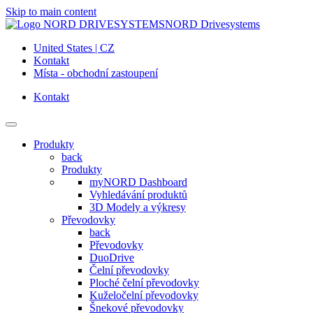
Skip to main content
NORD Drivesystems
United States | CZ
Kontakt
Místa - obchodní zastoupení
Kontakt
Produkty
back
Produkty
myNORD Dashboard
Vyhledávání produktů
3D Modely a výkresy
Převodovky
back
Převodovky
DuoDrive
Čelní převodovky
Ploché čelní převodovky
Kuželočelní převodovky
Šnekové převodovky