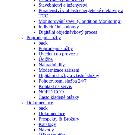
Stavebnictví a inženýrství
Poradenství v oblasti energetické efektivity a
TCO
Monitorování stavu (Condition Monitoring)
Individuální smlouvy
Digitální objednávkový proces
Poprodejní služby
back
Poprodejní služby
Uvedení do provozu
Údržba
Náhradní díly
Modernizace zařízení
Digitální služby a vlastní služby
Pohotovostní služba 24/7
Kontakt na servis
NORD ECO
Často kladené otázky
Dokumentace
back
Dokumentace
Prospekty & Brožury
Katalogy
Návody