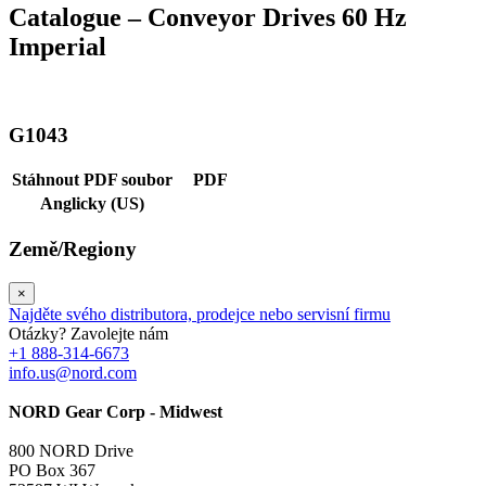
Catalogue – Conveyor Drives 60 Hz
Imperial
G1043
Stáhnout PDF soubor
PDF
Anglicky (US)
Země/Regiony
×
Najděte svého distributora, prodejce nebo servisní firmu
Otázky? Zavolejte nám
+1 888-314-6673
info.us@nord.com
NORD Gear Corp - Midwest
800 NORD Drive
PO Box 367