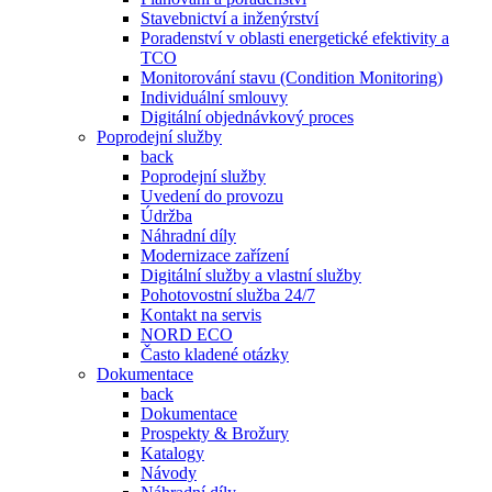
Stavebnictví a inženýrství
Poradenství v oblasti energetické efektivity a
TCO
Monitorování stavu (Condition Monitoring)
Individuální smlouvy
Digitální objednávkový proces
Poprodejní služby
back
Poprodejní služby
Uvedení do provozu
Údržba
Náhradní díly
Modernizace zařízení
Digitální služby a vlastní služby
Pohotovostní služba 24/7
Kontakt na servis
NORD ECO
Často kladené otázky
Dokumentace
back
Dokumentace
Prospekty & Brožury
Katalogy
Návody