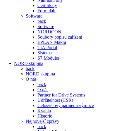
Náhradní díly
Certifikáty
Formuláře
Software
back
Software
NORDCON
Soubory popisu zařízení
EPLAN Makra
TIA Portal
Sistema
S7 Modules
NORD skupina
back
NORD skupina
O nás
back
O nás
Partner for Drive Systems
Udržitelnost (CSR)
Celosvětový partner a výrobce
Kvalita
Historie
Nejnovější zprávy
back