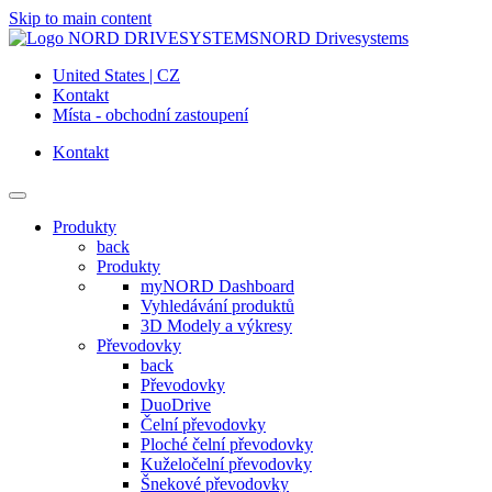
Skip to main content
NORD Drivesystems
United States | CZ
Kontakt
Místa - obchodní zastoupení
Kontakt
Produkty
back
Produkty
myNORD Dashboard
Vyhledávání produktů
3D Modely a výkresy
Převodovky
back
Převodovky
DuoDrive
Čelní převodovky
Ploché čelní převodovky
Kuželočelní převodovky
Šnekové převodovky