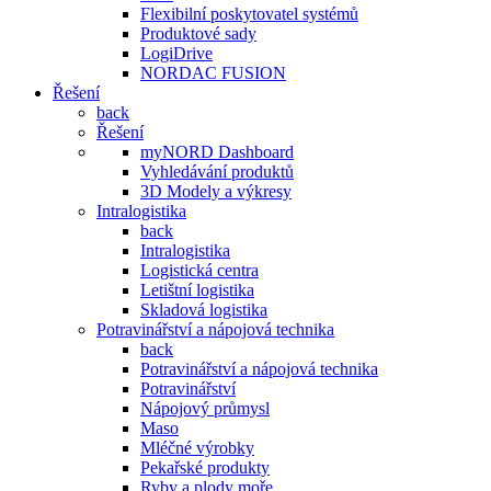
Flexibilní poskytovatel systémů
Produktové sady
LogiDrive
NORDAC FUSION
Řešení
back
Řešení
myNORD Dashboard
Vyhledávání produktů
3D Modely a výkresy
Intralogistika
back
Intralogistika
Logistická centra
Letištní logistika
Skladová logistika
Potravinářství a nápojová technika
back
Potravinářství a nápojová technika
Potravinářství
Nápojový průmysl
Maso
Mléčné výrobky
Pekařské produkty
Ryby a plody moře