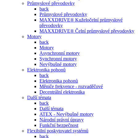
Průmyslové převodovky
back
Průmyslové převodovky
MAXXDRIVE® Kuželočelní průmyslové
převodovky
MAXXDRIVE® Čelní průmyslové převodovky
Motory
back
Motory
Asynchronní motory
Synchronní motory
Nevýbušné motory
Elektronika pohonů
back
Elektronika pohonů
Měniče frekvence - rozvaděčové
Decentrální elektronika
Další témata
back
Další témata
ATEX - Nevýbušné motory
Národní právní úpravy
Funkční bezpečnost
Flexibilní poskytovatel systémů
back