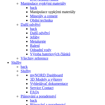
Manipulace sypkými materiály
back
Manipulace sypkými materiály
Minerály a cement
Obilní technika
Další odvětví
back
Další odvětví
Jeřáby
Metalurgie
Balení
Odpadní vody
Výroba bateriových článků
Všechny reference
Služby
back
Služby
myNORD Dashboard
3D Modely a výkresy
Vyhledávač dokumentace
Service Contact
FAQs
Plánování a poradenství
back
Plánování a poradenství