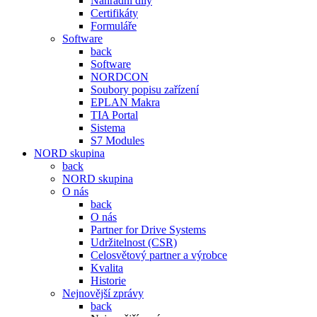
Náhradní díly
Certifikáty
Formuláře
Software
back
Software
NORDCON
Soubory popisu zařízení
EPLAN Makra
TIA Portal
Sistema
S7 Modules
NORD skupina
back
NORD skupina
O nás
back
O nás
Partner for Drive Systems
Udržitelnost (CSR)
Celosvětový partner a výrobce
Kvalita
Historie
Nejnovější zprávy
back