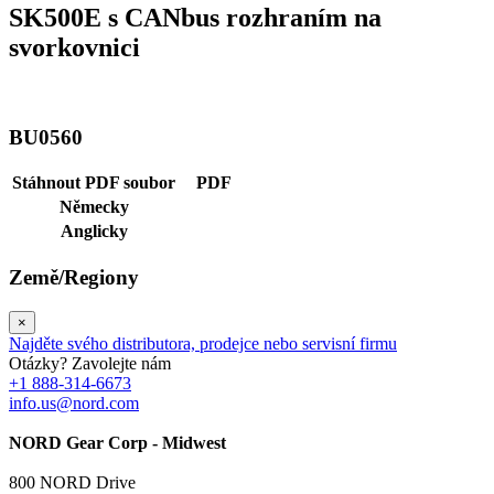
SK500E s CANbus rozhraním na
svorkovnici
BU0560
Stáhnout PDF soubor
PDF
Německy
Anglicky
Země/Regiony
×
Najděte svého distributora, prodejce nebo servisní firmu
Otázky? Zavolejte nám
+1 888-314-6673
info.us@nord.com
NORD Gear Corp - Midwest
800 NORD Drive