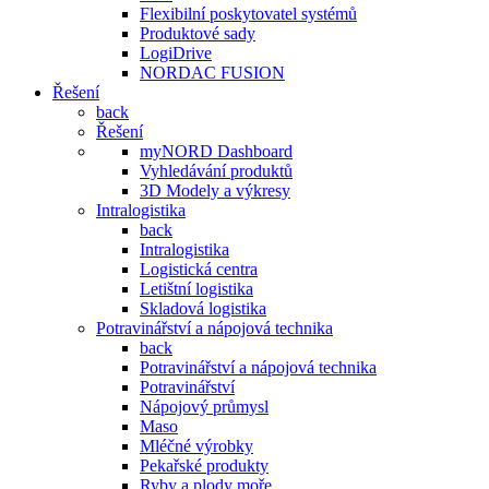
Flexibilní poskytovatel systémů
Produktové sady
LogiDrive
NORDAC FUSION
Řešení
back
Řešení
myNORD Dashboard
Vyhledávání produktů
3D Modely a výkresy
Intralogistika
back
Intralogistika
Logistická centra
Letištní logistika
Skladová logistika
Potravinářství a nápojová technika
back
Potravinářství a nápojová technika
Potravinářství
Nápojový průmysl
Maso
Mléčné výrobky
Pekařské produkty
Ryby a plody moře