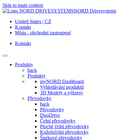
Skip to main content
NORD Drivesystems
United States | CZ
Kontakt
Místa - obchodní zastoupení
Kontakt
Produkty
back
Produkty
myNORD Dashboard
Vyhledávání produktů
3D Modely a výkresy
Převodovky
back
Převodovky
DuoDrive
Čelní převodovky
Ploché čelní převodovky
Kuželočelní převodovky
Šnekové převodovky