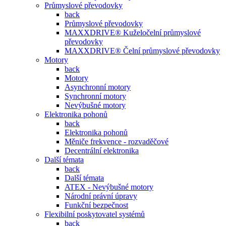
Průmyslové převodovky
back
Průmyslové převodovky
MAXXDRIVE® Kuželočelní průmyslové
převodovky
MAXXDRIVE® Čelní průmyslové převodovky
Motory
back
Motory
Asynchronní motory
Synchronní motory
Nevýbušné motory
Elektronika pohonů
back
Elektronika pohonů
Měniče frekvence - rozvaděčové
Decentrální elektronika
Další témata
back
Další témata
ATEX - Nevýbušné motory
Národní právní úpravy
Funkční bezpečnost
Flexibilní poskytovatel systémů
back