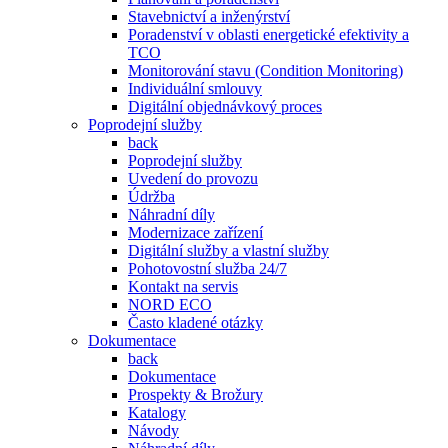
Stavebnictví a inženýrství
Poradenství v oblasti energetické efektivity a
TCO
Monitorování stavu (Condition Monitoring)
Individuální smlouvy
Digitální objednávkový proces
Poprodejní služby
back
Poprodejní služby
Uvedení do provozu
Údržba
Náhradní díly
Modernizace zařízení
Digitální služby a vlastní služby
Pohotovostní služba 24/7
Kontakt na servis
NORD ECO
Často kladené otázky
Dokumentace
back
Dokumentace
Prospekty & Brožury
Katalogy
Návody