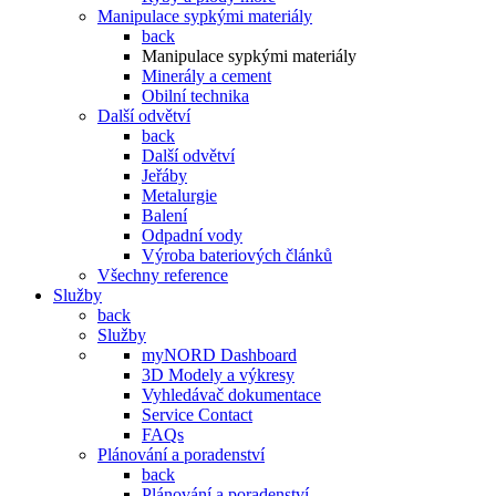
Manipulace sypkými materiály
back
Manipulace sypkými materiály
Minerály a cement
Obilní technika
Další odvětví
back
Další odvětví
Jeřáby
Metalurgie
Balení
Odpadní vody
Výroba bateriových článků
Všechny reference
Služby
back
Služby
myNORD Dashboard
3D Modely a výkresy
Vyhledávač dokumentace
Service Contact
FAQs
Plánování a poradenství
back
Plánování a poradenství