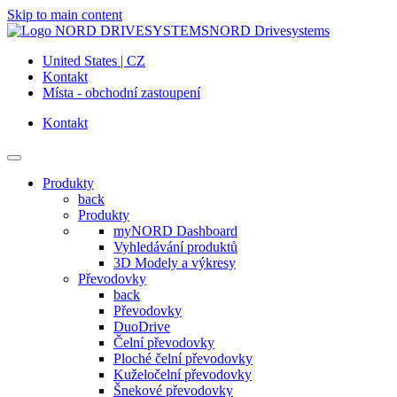
Skip to main content
NORD Drivesystems
United States | CZ
Kontakt
Místa - obchodní zastoupení
Kontakt
Produkty
back
Produkty
myNORD Dashboard
Vyhledávání produktů
3D Modely a výkresy
Převodovky
back
Převodovky
DuoDrive
Čelní převodovky
Ploché čelní převodovky
Kuželočelní převodovky
Šnekové převodovky