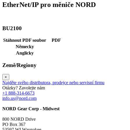
EtherNet/IP pro měniče NORD
BU2100
Stáhnout PDF soubor
PDF
Německy
Anglicky
Země/Regiony
×
Najděte svého distributora, prodejce nebo servisní firmu
Otázky? Zavolejte nám
+1 888-314-6673
info.us@nord.com
NORD Gear Corp - Midwest
800 NORD Drive
PO Box 367
53597 WI Waunakee