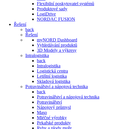
Flexibilní poskytovatel systémů
Produktové sady
LogiDrive
NORDAC FUSION
Řešení
back
Řešení
myNORD Dashboard
Vyhledávání produktů
3D Modely a výkresy
Intralogistika
back
Intralogistika
Logistická centra
Letištní logistika
Skladová logistika
Potravinářství a nápojová technika
back
Potravinářství a nápojová technika
Potravinářství
Nápojový průmysl
Maso
Mléčné výrobky
Pekařské produkty
Ryby a plody moře