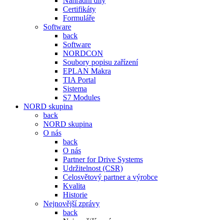
Náhradní díly
Certifikáty
Formuláře
Software
back
Software
NORDCON
Soubory popisu zařízení
EPLAN Makra
TIA Portal
Sistema
S7 Modules
NORD skupina
back
NORD skupina
O nás
back
O nás
Partner for Drive Systems
Udržitelnost (CSR)
Celosvětový partner a výrobce
Kvalita
Historie
Nejnovější zprávy
back