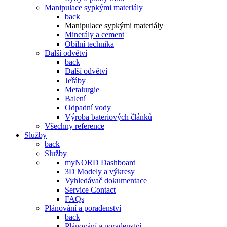
Manipulace sypkými materiály
back
Manipulace sypkými materiály
Minerály a cement
Obilní technika
Další odvětví
back
Další odvětví
Jeřáby
Metalurgie
Balení
Odpadní vody
Výroba bateriových článků
Všechny reference
Služby
back
Služby
myNORD Dashboard
3D Modely a výkresy
Vyhledávač dokumentace
Service Contact
FAQs
Plánování a poradenství
back
Plánování a poradenství