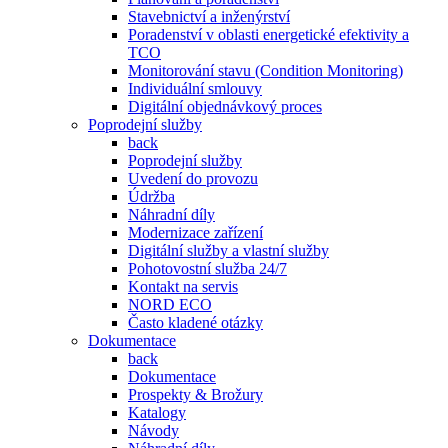
Stavebnictví a inženýrství
Poradenství v oblasti energetické efektivity a
TCO
Monitorování stavu (Condition Monitoring)
Individuální smlouvy
Digitální objednávkový proces
Poprodejní služby
back
Poprodejní služby
Uvedení do provozu
Údržba
Náhradní díly
Modernizace zařízení
Digitální služby a vlastní služby
Pohotovostní služba 24/7
Kontakt na servis
NORD ECO
Často kladené otázky
Dokumentace
back
Dokumentace
Prospekty & Brožury
Katalogy
Návody