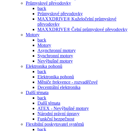
Průmyslové převodovky
back
Průmyslové převodovky
MAXXDRIVE® Kuželočelní průmyslové
převodovky
MAXXDRIVE® Čelní průmyslové převodovky
Motory
back
Motory
Asynchronní motory
Synchronní motory
Nevýbušné motory
Elektronika pohonů
back
Elektronika pohonů
Měniče frekvence - rozvaděčové
Decentrální elektronika
Další témata
back
Další témata
ATEX - Nevýbušné motory
Národní právní úpravy
Funkční bezpečnost
Flexibilní poskytovatel systémů
back