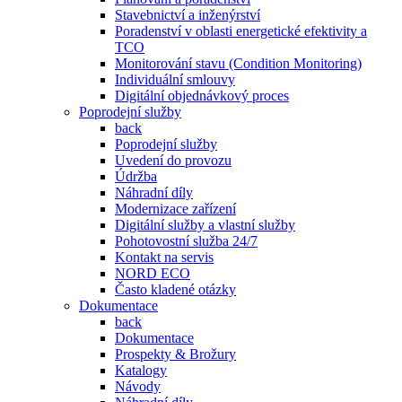
Stavebnictví a inženýrství
Poradenství v oblasti energetické efektivity a
TCO
Monitorování stavu (Condition Monitoring)
Individuální smlouvy
Digitální objednávkový proces
Poprodejní služby
back
Poprodejní služby
Uvedení do provozu
Údržba
Náhradní díly
Modernizace zařízení
Digitální služby a vlastní služby
Pohotovostní služba 24/7
Kontakt na servis
NORD ECO
Často kladené otázky
Dokumentace
back
Dokumentace
Prospekty & Brožury
Katalogy
Návody