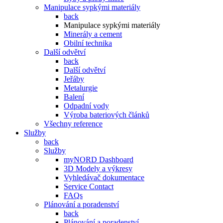
Manipulace sypkými materiály
back
Manipulace sypkými materiály
Minerály a cement
Obilní technika
Další odvětví
back
Další odvětví
Jeřáby
Metalurgie
Balení
Odpadní vody
Výroba bateriových článků
Všechny reference
Služby
back
Služby
myNORD Dashboard
3D Modely a výkresy
Vyhledávač dokumentace
Service Contact
FAQs
Plánování a poradenství
back
Plánování a poradenství