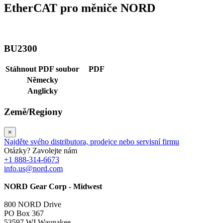
EtherCAT pro měniče NORD
BU2300
Stáhnout PDF soubor
PDF
Německy
Anglicky
Země/Regiony
×
Najděte svého distributora, prodejce nebo servisní firmu
Otázky? Zavolejte nám
+1 888-314-6673
info.us@nord.com
NORD Gear Corp - Midwest
800 NORD Drive
PO Box 367
53597 WI Waunakee