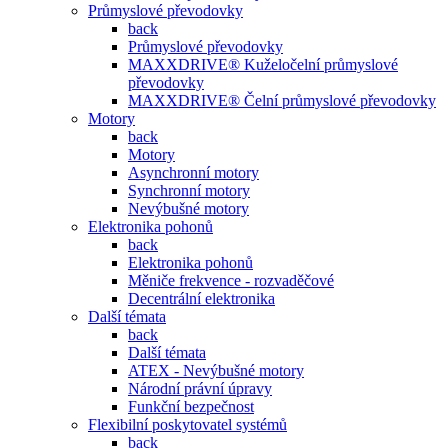
Průmyslové převodovky
back
Průmyslové převodovky
MAXXDRIVE® Kuželočelní průmyslové
převodovky
MAXXDRIVE® Čelní průmyslové převodovky
Motory
back
Motory
Asynchronní motory
Synchronní motory
Nevýbušné motory
Elektronika pohonů
back
Elektronika pohonů
Měniče frekvence - rozvaděčové
Decentrální elektronika
Další témata
back
Další témata
ATEX - Nevýbušné motory
Národní právní úpravy
Funkční bezpečnost
Flexibilní poskytovatel systémů
back