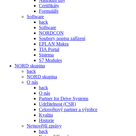
Náhradní díly
Certifikáty
Formuláře
Software
back
Software
NORDCON
Soubory popisu zařízení
EPLAN Makra
TIA Portal
Sistema
S7 Modules
NORD skupina
back
NORD skupina
O nás
back
O nás
Partner for Drive Systems
Udržitelnost (CSR)
Celosvětový partner a výrobce
Kvalita
Historie
Nejnovější zprávy
back