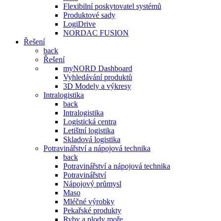
Flexibilní poskytovatel systémů
Produktové sady
LogiDrive
NORDAC FUSION
Řešení
back
Řešení
myNORD Dashboard
Vyhledávání produktů
3D Modely a výkresy
Intralogistika
back
Intralogistika
Logistická centra
Letištní logistika
Skladová logistika
Potravinářství a nápojová technika
back
Potravinářství a nápojová technika
Potravinářství
Nápojový průmysl
Maso
Mléčné výrobky
Pekařské produkty
Ryby a plody moře