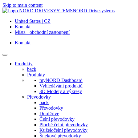
Skip to main content
NORD Drivesystems
United States | CZ
Kontakt
Místa - obchodní zastoupení
Kontakt
Produkty
back
Produkty
myNORD Dashboard
Vyhledávání produktů
3D Modely a výkresy
Převodovky
back
Převodovky
DuoDrive
Čelní převodovky
Ploché čelní převodovky
Kuželočelní převodovky
Šnekové převodovky