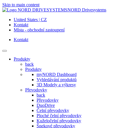
Skip to main content
NORD Drivesystems
United States | CZ
Kontakt
Místa - obchodní zastoupení
Kontakt
Produkty
back
Produkty
myNORD Dashboard
Vyhledávání produktů
3D Modely a výkresy
Převodovky
back
Převodovky
DuoDrive
Čelní převodovky
Ploché čelní převodovky
Kuželočelní převodovky
Šnekové převodovky