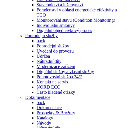
Stavebnictví a inženýrství
Poradenství v oblasti energetické efektivity a
TCO
Monitorování stavu (Condition Monitoring)
Individuální smlouvy
Digitální objednávkový proces
Poprodejní služby
back
Poprodejní služby
Uvedení do provozu
Údržba
Náhradní díly
Modernizace zařízení
Digitální služby a vlastní služby
Pohotovostní služba 24/7
Kontakt na servis
NORD ECO
Často kladené otázky
Dokumentace
back
Dokumentace
Prospekty & Brožury
Katalogy
Návody