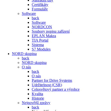
Náhradní díly
Certifikáty
Formuláře
Software
back
Software
NORDCON
Soubory popisu zařízení
EPLAN Makra
TIA Portal
Sistema
S7 Modules
NORD skupina
back
NORD skupina
O nás
back
O nás
Partner for Drive Systems
Udržitelnost (CSR)
Celosvětový partner a výrobce
Kvalita
Historie
Nejnovější zprávy
back