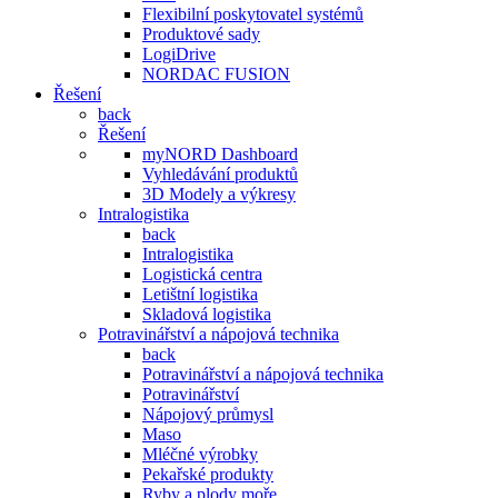
Flexibilní poskytovatel systémů
Produktové sady
LogiDrive
NORDAC FUSION
Řešení
back
Řešení
myNORD Dashboard
Vyhledávání produktů
3D Modely a výkresy
Intralogistika
back
Intralogistika
Logistická centra
Letištní logistika
Skladová logistika
Potravinářství a nápojová technika
back
Potravinářství a nápojová technika
Potravinářství
Nápojový průmysl
Maso
Mléčné výrobky
Pekařské produkty
Ryby a plody moře