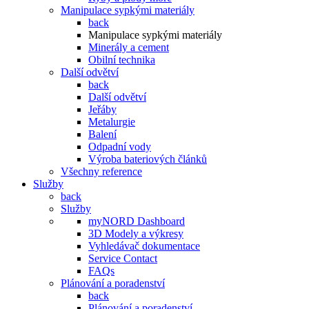
Manipulace sypkými materiály
back
Manipulace sypkými materiály
Minerály a cement
Obilní technika
Další odvětví
back
Další odvětví
Jeřáby
Metalurgie
Balení
Odpadní vody
Výroba bateriových článků
Všechny reference
Služby
back
Služby
myNORD Dashboard
3D Modely a výkresy
Vyhledávač dokumentace
Service Contact
FAQs
Plánování a poradenství
back
Plánování a poradenství