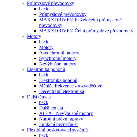
Průmyslové převodovky
back
Průmyslové převodovky
MAXXDRIVE® Kuželočelní průmyslové
převodovky
MAXXDRIVE® Čelní průmyslové převodovky
Motory
back
Motory
Asynchronní motory
Synchronní motory
Nevýbušné motory
Elektronika pohonů
back
Elektronika pohonů
Měniče frekvence - rozvaděčové
Decentrální elektronika
Další témata
back
Další témata
ATEX - Nevýbušné motory
Národní právní úpravy
Funkční bezpečnost
Flexibilní poskytovatel systémů
back