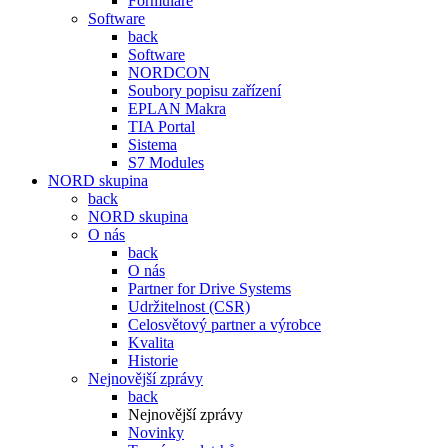
Formuláře
Software
back
Software
NORDCON
Soubory popisu zařízení
EPLAN Makra
TIA Portal
Sistema
S7 Modules
NORD skupina
back
NORD skupina
O nás
back
O nás
Partner for Drive Systems
Udržitelnost (CSR)
Celosvětový partner a výrobce
Kvalita
Historie
Nejnovější zprávy
back
Nejnovější zprávy
Novinky