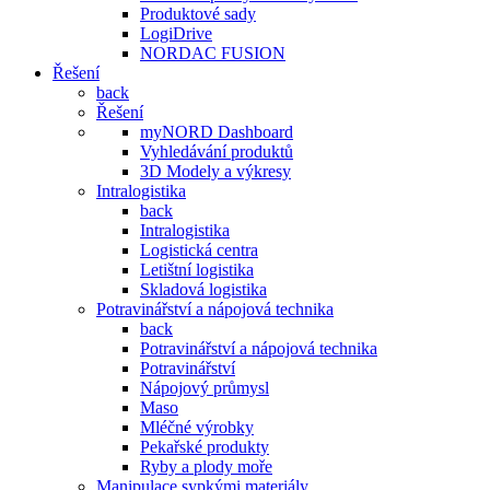
Produktové sady
LogiDrive
NORDAC FUSION
Řešení
back
Řešení
myNORD Dashboard
Vyhledávání produktů
3D Modely a výkresy
Intralogistika
back
Intralogistika
Logistická centra
Letištní logistika
Skladová logistika
Potravinářství a nápojová technika
back
Potravinářství a nápojová technika
Potravinářství
Nápojový průmysl
Maso
Mléčné výrobky
Pekařské produkty
Ryby a plody moře
Manipulace sypkými materiály