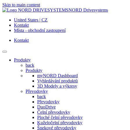
Skip to main content
NORD Drivesystems
United States | CZ
Kontakt
Místa - obchodní zastoupení
Kontakt
Produkty
back
Produkty
myNORD Dashboard
Vyhledávání produktů
3D Modely a výkresy
Převodovky
back
Převodovky
DuoDrive
Čelní převodovky
Ploché čelní převodovky
Kuželočelní převodovky
Šnekové převodovky