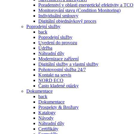
Poradenství v oblasti energetické efektivity a TCO
Monitorování stavu (Condition Monitoring)
Individuální smlouvy
Digitální objednávkový proces
Poprodejní služby
back
Poprodejní služby
Uvedení do provozu
Údržba
Náhradní díly
Modernizace zařízení
Digitální služby a vlastní služby
Pohotovostní služba 24/7
Kontakt na servis
NORD ECO
Často kladené otázky
Dokumentace
back
Dokumentace
Prospekty & Brožury
Katalogy
Návody
Náhradní díly
Certifikáty