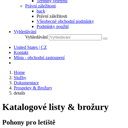
Termíny veletrhů
Právní záležitosti
back
Právní záležitosti
Všeobecné obchodní podmínky
Podmínky použití
Vyhledávání
Vyhledávání
United States | CZ
Kontakt
Místa - obchodní zastoupení
Home
Služby
Dokumentace
Prospekty & Brožury
details
Katalogové listy & brožury
Pohony pro letiště