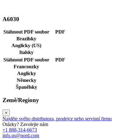
A6030
Stáhnout PDF soubor
PDF
Brazilsky
Anglicky (US)
Italsky
Stáhnout PDF soubor
PDF
Francouzky
Anglicky
Německy
Španělsky
Země/Regiony
×
Najděte svého distributora, prodejce nebo servisní firmu
Otázky? Zavolejte nám
+1 888-314-6673
info.us@nord.com