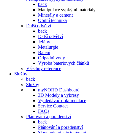
back
Manipulace sypkými materiály
Minerály a cement
Obilní technika
Další odvětví
back
Další odvětví
Jeřáby
Metalurgie
Balení
Odpadní vody
Výroba bateriových článků
Všechny reference
Služby
back
Služby
myNORD Dashboard
3D Modely a výkresy
Vyhledávač dokumentace
Service Contact
FAQs
Plánování a poradenství
back
Plánování a poradenství
Stavebnictví a inženýrství