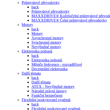
Průmyslové převodovky
back
Průmyslové převodovky
MAXXDRIVE® Kuželočelní průmyslové převod
MAXXDRIVE® Čelní průmyslové převodovky
Motory
back
Motory
Asynchronní motory
Synchronní motory
Nevýbušné motory
Elektronika pohonů
back
Elektronika pohonů
Měniče frekvence - rozvaděčové
Decentrální elektronika
Další témata
back
Další témata
ATEX - Nevýbušné motory
Národní právní úpravy
Funkční bezpečnost
Flexibilní poskytovatel systémů
back
Flexibilní poskytovatel systémů