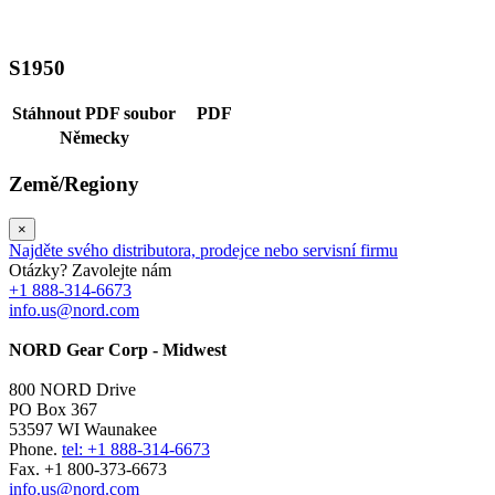
S1950
Stáhnout PDF soubor
PDF
Německy
Země/Regiony
×
Najděte svého distributora, prodejce nebo servisní firmu
Otázky? Zavolejte nám
+1 888-314-6673
info.us@nord.com
NORD Gear Corp - Midwest
800 NORD Drive
PO Box 367
53597 WI Waunakee
Phone.
tel: +1 888-314-6673
Fax. +1 800-373-6673
info.us@nord.com