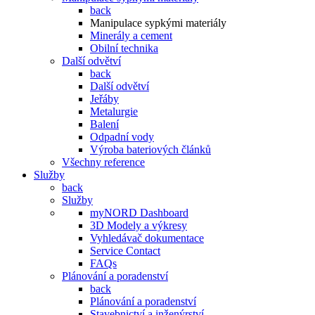
back
Manipulace sypkými materiály
Minerály a cement
Obilní technika
Další odvětví
back
Další odvětví
Jeřáby
Metalurgie
Balení
Odpadní vody
Výroba bateriových článků
Všechny reference
Služby
back
Služby
myNORD Dashboard
3D Modely a výkresy
Vyhledávač dokumentace
Service Contact
FAQs
Plánování a poradenství
back
Plánování a poradenství
Stavebnictví a inženýrství