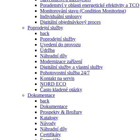
Poradenství v oblasti energetické efektivity a TCO
Monitorování stavu (Condition Monitoring)
Individuální smlouvy
Digitální objednávkový proces
Poprodejní služby
back
Poprodejní služby
Uvedení do provozu
Údržba
Náhradní díly
Modernizace zařízení
Digitální služby a vlastní služby
Pohotovostní služba 24/7
Kontakt na servis
NORD ECO
Často kladené otázky
Dokumentace
back
Dokumentace
Prospekty & Brožury
Katalogy
Návody
Náhradní díly
Certifikáty