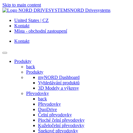
Skip to main content
NORD Drivesystems
United States | CZ
Kontakt
Místa - obchodní zastoupení
Kontakt
Produkty
back
Produkty
myNORD Dashboard
Vyhledávání produktů
3D Modely a výkresy
Převodovky
back
Převodovky
DuoDrive
Čelní převodovky
Ploché čelní převodovky
Kuželočelní převodovky
Šnekové převodovky