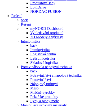
Produktové sady
LogiDrive
NORDAC FUSION
Řešení
back
Řešení
myNORD Dashboard
Vyhledávání produktů
3D Modely a výkresy
Intralogistika
back
Intralogistika
Logistická centra
Letištní logistika
Skladová logistika
Potravinářství a nápojová technika
back
Potravinářství a nápojová technika
Potravinářství
Nápojový průmysl
Maso
Mléčné výrobky
Pekařské produkty
Ryby a plody moře
Manipulace sypkými materiály