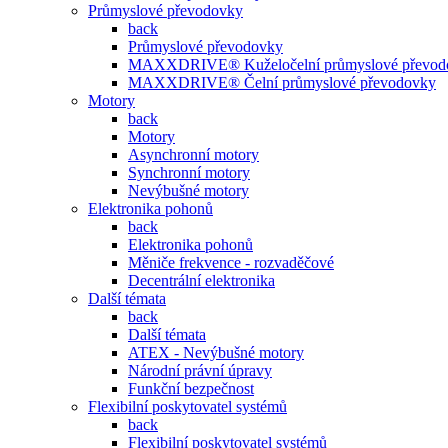
Průmyslové převodovky
back
Průmyslové převodovky
MAXXDRIVE® Kuželočelní průmyslové převod
MAXXDRIVE® Čelní průmyslové převodovky
Motory
back
Motory
Asynchronní motory
Synchronní motory
Nevýbušné motory
Elektronika pohonů
back
Elektronika pohonů
Měniče frekvence - rozvaděčové
Decentrální elektronika
Další témata
back
Další témata
ATEX - Nevýbušné motory
Národní právní úpravy
Funkční bezpečnost
Flexibilní poskytovatel systémů
back
Flexibilní poskytovatel systémů