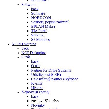
Formuláře
Software
back
Software
NORDCON
Soubory popisu zařízení
EPLAN Makra
TIA Portal
Sistema
S7 Modules
NORD skupina
back
NORD skupina
O nás
back
O nás
Partner for Drive Systems
Udržitelnost (CSR)
Celosvětový partner a výrobce
Kvalita
Historie
Nejnovější zprávy
back
Nejnovější zprávy
Novinky