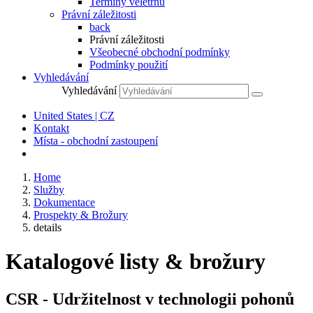
Termíny veletrhů
Právní záležitosti
back
Právní záležitosti
Všeobecné obchodní podmínky
Podmínky použití
Vyhledávání
Vyhledávání
United States | CZ
Kontakt
Místa - obchodní zastoupení
Home
Služby
Dokumentace
Prospekty & Brožury
details
Katalogové listy & brožury
CSR - Udržitelnost v technologii pohonů