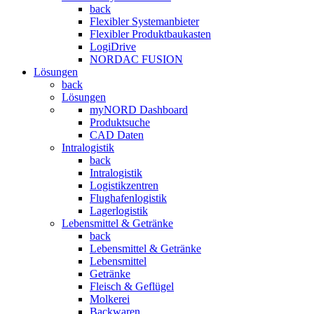
back
Flexibler Systemanbieter
Flexibler Produktbaukasten
LogiDrive
NORDAC FUSION
Lösungen
back
Lösungen
myNORD Dashboard
Produktsuche
CAD Daten
Intralogistik
back
Intralogistik
Logistikzentren
Flughafenlogistik
Lagerlogistik
Lebensmittel & Getränke
back
Lebensmittel & Getränke
Lebensmittel
Getränke
Fleisch & Geflügel
Molkerei
Backwaren