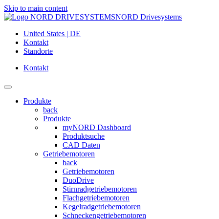
Skip to main content
NORD Drivesystems
United States | DE
Kontakt
Standorte
Kontakt
Produkte
back
Produkte
myNORD Dashboard
Produktsuche
CAD Daten
Getriebemotoren
back
Getriebemotoren
DuoDrive
Stirnradgetriebemotoren
Flachgetriebemotoren
Kegelradgetriebemotoren
Schneckengetriebemotoren