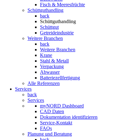
Fisch & Meeresfrüchte
Schüttguthandling
back
Schüttguthandling
Schüttgut
Getreideindustrie
Weitere Branchen
back
Weitere Branchen
Krane
Stahl & Metall
Verpackung
Abwasser
Batteriezellfertigung
Alle Referenzen
Services
back
Services
myNORD Dashboard
CAD Daten
Dokumentation identifizieren
Service-Kontakt
FAQs
Planung und Beratung
back