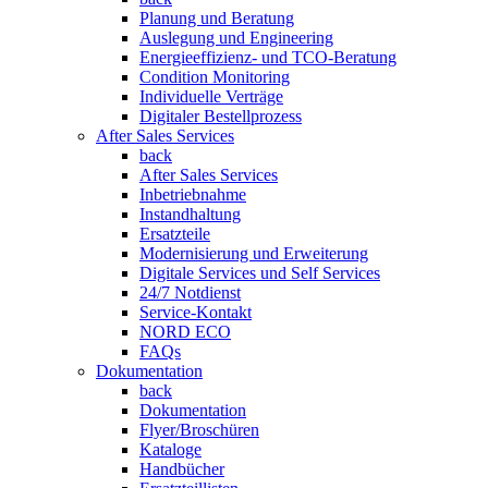
Planung und Beratung
Auslegung und Engineering
Energieeffizienz- und TCO-Beratung
Condition Monitoring
Individuelle Verträge
Digitaler Bestellprozess
After Sales Services
back
After Sales Services
Inbetriebnahme
Instandhaltung
Ersatzteile
Modernisierung und Erweiterung
Digitale Services und Self Services
24/7 Notdienst
Service-Kontakt
NORD ECO
FAQs
Dokumentation
back
Dokumentation
Flyer/Broschüren
Kataloge
Handbücher