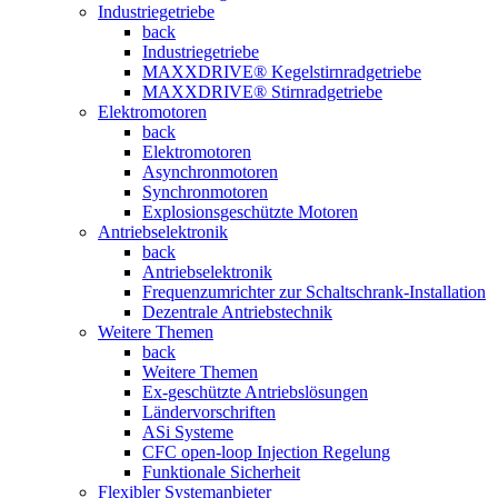
Industriegetriebe
back
Industriegetriebe
MAXXDRIVE® Kegelstirnradgetriebe
MAXXDRIVE® Stirnradgetriebe
Elektromotoren
back
Elektromotoren
Asynchronmotoren
Synchronmotoren
Explosionsgeschützte Motoren
Antriebselektronik
back
Antriebselektronik
Frequenzumrichter zur Schaltschrank-Installation
Dezentrale Antriebstechnik
Weitere Themen
back
Weitere Themen
Ex-geschützte Antriebslösungen
Ländervorschriften
ASi Systeme
CFC open-loop Injection Regelung
Funktionale Sicherheit
Flexibler Systemanbieter