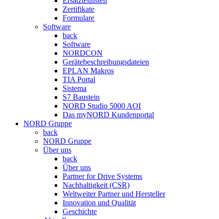
Ersatzteillisten
Zertifikate
Formulare
Software
back
Software
NORDCON
Gerätebeschreibungsdateien
EPLAN Makros
TIA Portal
Sistema
S7 Baustein
NORD Studio 5000 AOI
Das myNORD Kundenportal
NORD Gruppe
back
NORD Gruppe
Über uns
back
Über uns
Partner for Drive Systems
Nachhaltigkeit (CSR)
Weltweiter Partner und Hersteller
Innovation und Qualität
Geschichte