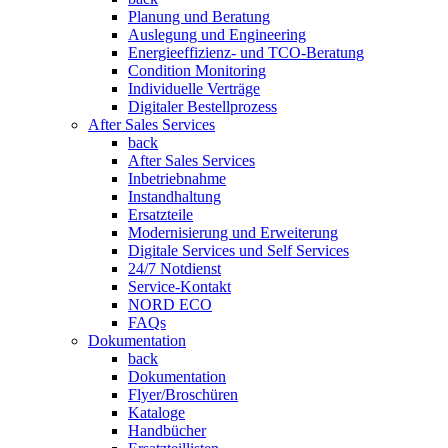
Planung und Beratung
Auslegung und Engineering
Energieeffizienz- und TCO-Beratung
Condition Monitoring
Individuelle Verträge
Digitaler Bestellprozess
After Sales Services
back
After Sales Services
Inbetriebnahme
Instandhaltung
Ersatzteile
Modernisierung und Erweiterung
Digitale Services und Self Services
24/7 Notdienst
Service-Kontakt
NORD ECO
FAQs
Dokumentation
back
Dokumentation
Flyer/Broschüren
Kataloge
Handbücher