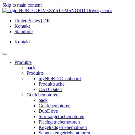
Skip to main content
NORD Drivesystems
United States | DE
Kontakt
Standorte
Kontakt
Produkte
back
Produkte
myNORD Dashboard
Produktsuche
CAD Daten
Getriebemotoren
back
Getriebemotoren
DuoDrive
Stirnradgetriebemotoren
Flachgetriebemotoren
Kegelradgetriebemotoren
Schneckengetriebemotoren