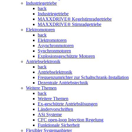
Industriegetriebe
back
Industriegetriebe
MAXXDRIVE® Kegelstirnradgetriebe
MAXXDRIVE® Stirnradgetriebe
Elektromotoren
back
Elektromotoren
Asynchronmotoren
Synchronmotoren
Explosionsgeschützte Motoren
Antriebselektronik
back
Antriebselektronik
Frequenzumrichter zur Schaltschrank-Installation
Dezentrale Antriebstechnik
Weitere Themen
back
Weitere Themen
Ex-geschützte Antriebslösungen
Ländervorschriften
ASi Systeme
CFC open-loop Injection Regelung
Funktionale Sicherheit
Flexibler Systemanbieter