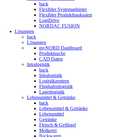
back
Flexibler Systemanbieter
Flexibler Produktbaukasten
LogiDrive
NORDAC FUSION
Lösungen
back
Lösungen
myNORD Dashboard
Produktsuche
CAD Daten
Intralogistik
back
Intralogistik
Logistikzentren
Flughafenlogistik
Lagerlogistik
Lebensmittel & Getränke
back
Lebensmittel & Getränke
Lebensmittel
Getränke
Fleisch & Geflügel
Molkerei
Backwaren