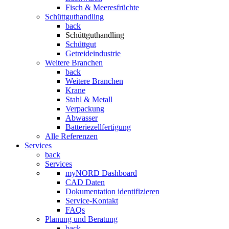
Fisch & Meeresfrüchte
Schüttguthandling
back
Schüttguthandling
Schüttgut
Getreideindustrie
Weitere Branchen
back
Weitere Branchen
Krane
Stahl & Metall
Verpackung
Abwasser
Batteriezellfertigung
Alle Referenzen
Services
back
Services
myNORD Dashboard
CAD Daten
Dokumentation identifizieren
Service-Kontakt
FAQs
Planung und Beratung
back