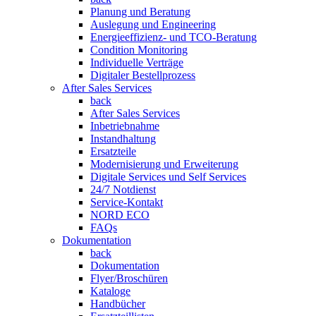
Planung und Beratung
Auslegung und Engineering
Energieeffizienz- und TCO-Beratung
Condition Monitoring
Individuelle Verträge
Digitaler Bestellprozess
After Sales Services
back
After Sales Services
Inbetriebnahme
Instandhaltung
Ersatzteile
Modernisierung und Erweiterung
Digitale Services und Self Services
24/7 Notdienst
Service-Kontakt
NORD ECO
FAQs
Dokumentation
back
Dokumentation
Flyer/Broschüren
Kataloge
Handbücher