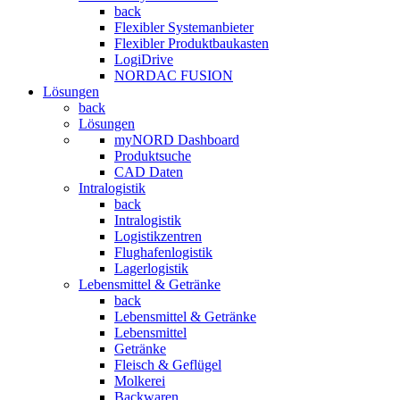
back
Flexibler Systemanbieter
Flexibler Produktbaukasten
LogiDrive
NORDAC FUSION
Lösungen
back
Lösungen
myNORD Dashboard
Produktsuche
CAD Daten
Intralogistik
back
Intralogistik
Logistikzentren
Flughafenlogistik
Lagerlogistik
Lebensmittel & Getränke
back
Lebensmittel & Getränke
Lebensmittel
Getränke
Fleisch & Geflügel
Molkerei
Backwaren