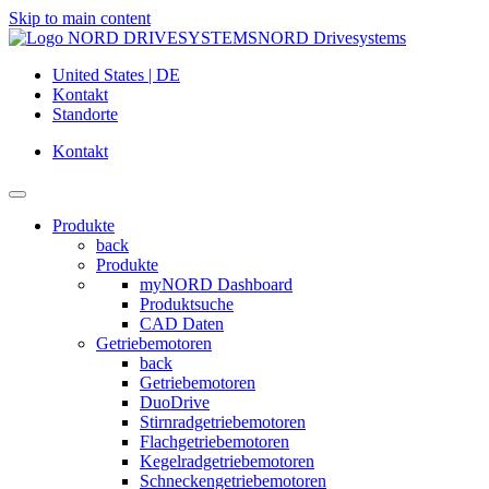
Skip to main content
NORD Drivesystems
United States | DE
Kontakt
Standorte
Kontakt
Produkte
back
Produkte
myNORD Dashboard
Produktsuche
CAD Daten
Getriebemotoren
back
Getriebemotoren
DuoDrive
Stirnradgetriebemotoren
Flachgetriebemotoren
Kegelradgetriebemotoren
Schneckengetriebemotoren