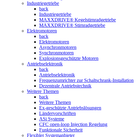
Industriegetriebe
back
Industriegetriebe
MAXXDRIVE® Kegelstirnradgetriebe
MAXXDRIVE® Stirnradgetriebe
Elektromotoren
back
Elektromotoren
Asynchronmotoren
Synchronmotoren
Explosionsgeschützte Motoren
Antriebselektronik
back
Antriebselektronik
Frequenzumrichter zur Schaltschrank-Installation
Dezentrale Antriebstechnik
Weitere Themen
back
Weitere Themen
Ex-geschützte Antriebslösungen
Ländervorschriften
ASi Systeme
CFC open-loop Injection Regelung
Funktionale Sicherheit
Flexibler Systemanbieter