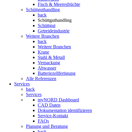
Fisch & Meeresfrüchte
Schüttguthandling
back
Schüttguthandling
Schüttgut
Getreideindustrie
Weitere Branchen
back
Weitere Branchen
Krane
Stahl & Metall
Verpackung
Abwasser
Batteriezellfertigung
Alle Referenzen
Services
back
Services
myNORD Dashboard
CAD Daten
Dokumentation identifizieren
Service-Kontakt
FAQs
Planung und Beratung
back