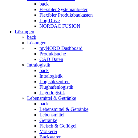
back
Flexibler Systemanbieter
Flexibler Produktbaukasten
LogiDrive
NORDAC FUSION
Lösungen
back
Lösungen
myNORD Dashboard
Produktsuche
CAD Daten
Intralogistik
back
Intralogistik
Logistikzentren
Flughafenlogistik
Lagerlogistik
Lebensmittel & Getränke
back
Lebensmittel & Getränke
Lebensmittel
Getränke
Fleisch & Geflügel
Molkerei
Backwaren