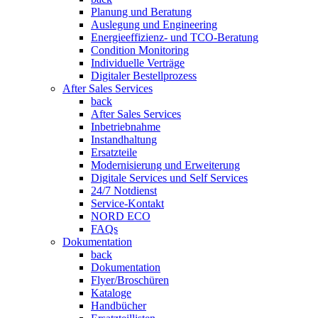
Planung und Beratung
Auslegung und Engineering
Energieeffizienz- und TCO-Beratung
Condition Monitoring
Individuelle Verträge
Digitaler Bestellprozess
After Sales Services
back
After Sales Services
Inbetriebnahme
Instandhaltung
Ersatzteile
Modernisierung und Erweiterung
Digitale Services und Self Services
24/7 Notdienst
Service-Kontakt
NORD ECO
FAQs
Dokumentation
back
Dokumentation
Flyer/Broschüren
Kataloge
Handbücher