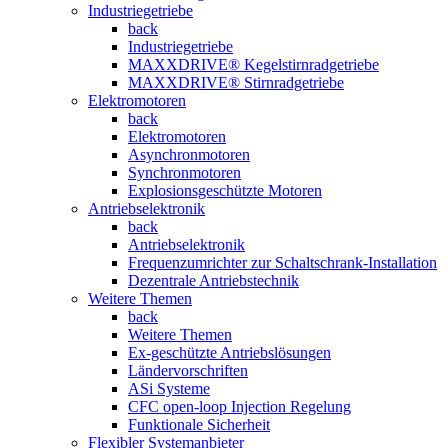
Industriegetriebe
back
Industriegetriebe
MAXXDRIVE® Kegelstirnradgetriebe
MAXXDRIVE® Stirnradgetriebe
Elektromotoren
back
Elektromotoren
Asynchronmotoren
Synchronmotoren
Explosionsgeschützte Motoren
Antriebselektronik
back
Antriebselektronik
Frequenzumrichter zur Schaltschrank-Installation
Dezentrale Antriebstechnik
Weitere Themen
back
Weitere Themen
Ex-geschützte Antriebslösungen
Ländervorschriften
ASi Systeme
CFC open-loop Injection Regelung
Funktionale Sicherheit
Flexibler Systemanbieter