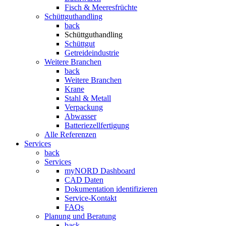
Fisch & Meeresfrüchte
Schüttguthandling
back
Schüttguthandling
Schüttgut
Getreideindustrie
Weitere Branchen
back
Weitere Branchen
Krane
Stahl & Metall
Verpackung
Abwasser
Batteriezellfertigung
Alle Referenzen
Services
back
Services
myNORD Dashboard
CAD Daten
Dokumentation identifizieren
Service-Kontakt
FAQs
Planung und Beratung
back