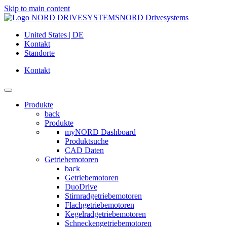
Skip to main content
NORD Drivesystems
United States | DE
Kontakt
Standorte
Kontakt
Produkte
back
Produkte
myNORD Dashboard
Produktsuche
CAD Daten
Getriebemotoren
back
Getriebemotoren
DuoDrive
Stirnradgetriebemotoren
Flachgetriebemotoren
Kegelradgetriebemotoren
Schneckengetriebemotoren