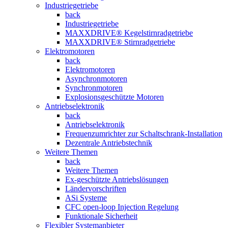
Industriegetriebe
back
Industriegetriebe
MAXXDRIVE® Kegelstirnradgetriebe
MAXXDRIVE® Stirnradgetriebe
Elektromotoren
back
Elektromotoren
Asynchronmotoren
Synchronmotoren
Explosionsgeschützte Motoren
Antriebselektronik
back
Antriebselektronik
Frequenzumrichter zur Schaltschrank-Installation
Dezentrale Antriebstechnik
Weitere Themen
back
Weitere Themen
Ex-geschützte Antriebslösungen
Ländervorschriften
ASi Systeme
CFC open-loop Injection Regelung
Funktionale Sicherheit
Flexibler Systemanbieter