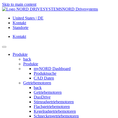
Skip to main content
NORD Drivesystems
United States | DE
Kontakt
Standorte
Kontakt
Produkte
back
Produkte
myNORD Dashboard
Produktsuche
CAD Daten
Getriebemotoren
back
Getriebemotoren
DuoDrive
Stirnradgetriebemotoren
Flachgetriebemotoren
Kegelradgetriebemotoren
Schneckengetriebemotoren