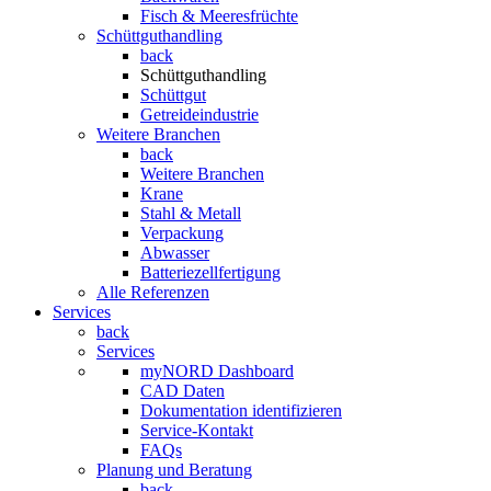
Fisch & Meeresfrüchte
Schüttguthandling
back
Schüttguthandling
Schüttgut
Getreideindustrie
Weitere Branchen
back
Weitere Branchen
Krane
Stahl & Metall
Verpackung
Abwasser
Batteriezellfertigung
Alle Referenzen
Services
back
Services
myNORD Dashboard
CAD Daten
Dokumentation identifizieren
Service-Kontakt
FAQs
Planung und Beratung
back