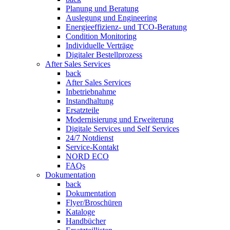
Planung und Beratung
Auslegung und Engineering
Energieeffizienz- und TCO-Beratung
Condition Monitoring
Individuelle Verträge
Digitaler Bestellprozess
After Sales Services
back
After Sales Services
Inbetriebnahme
Instandhaltung
Ersatzteile
Modernisierung und Erweiterung
Digitale Services und Self Services
24/7 Notdienst
Service-Kontakt
NORD ECO
FAQs
Dokumentation
back
Dokumentation
Flyer/Broschüren
Kataloge
Handbücher