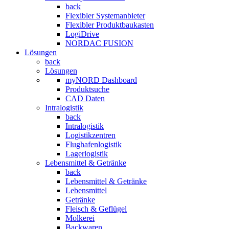
back
Flexibler Systemanbieter
Flexibler Produktbaukasten
LogiDrive
NORDAC FUSION
Lösungen
back
Lösungen
myNORD Dashboard
Produktsuche
CAD Daten
Intralogistik
back
Intralogistik
Logistikzentren
Flughafenlogistik
Lagerlogistik
Lebensmittel & Getränke
back
Lebensmittel & Getränke
Lebensmittel
Getränke
Fleisch & Geflügel
Molkerei
Backwaren