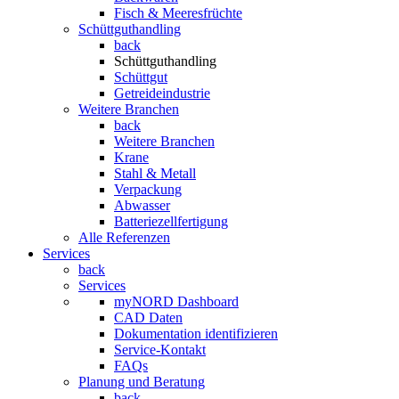
Fisch & Meeresfrüchte
Schüttguthandling
back
Schüttguthandling
Schüttgut
Getreideindustrie
Weitere Branchen
back
Weitere Branchen
Krane
Stahl & Metall
Verpackung
Abwasser
Batteriezellfertigung
Alle Referenzen
Services
back
Services
myNORD Dashboard
CAD Daten
Dokumentation identifizieren
Service-Kontakt
FAQs
Planung und Beratung
back