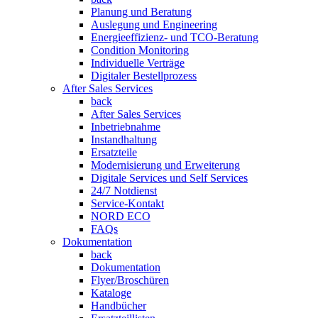
Planung und Beratung
Auslegung und Engineering
Energieeffizienz- und TCO-Beratung
Condition Monitoring
Individuelle Verträge
Digitaler Bestellprozess
After Sales Services
back
After Sales Services
Inbetriebnahme
Instandhaltung
Ersatzteile
Modernisierung und Erweiterung
Digitale Services und Self Services
24/7 Notdienst
Service-Kontakt
NORD ECO
FAQs
Dokumentation
back
Dokumentation
Flyer/Broschüren
Kataloge
Handbücher