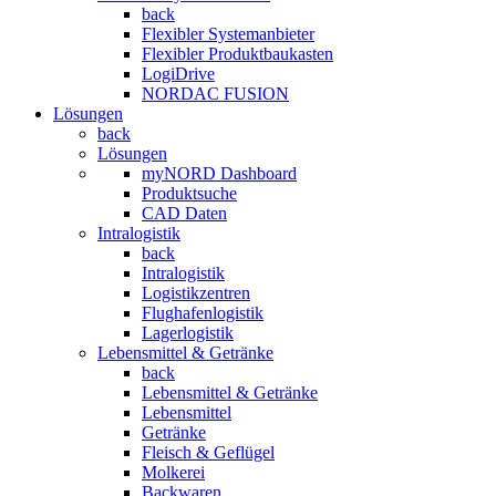
back
Flexibler Systemanbieter
Flexibler Produktbaukasten
LogiDrive
NORDAC FUSION
Lösungen
back
Lösungen
myNORD Dashboard
Produktsuche
CAD Daten
Intralogistik
back
Intralogistik
Logistikzentren
Flughafenlogistik
Lagerlogistik
Lebensmittel & Getränke
back
Lebensmittel & Getränke
Lebensmittel
Getränke
Fleisch & Geflügel
Molkerei
Backwaren