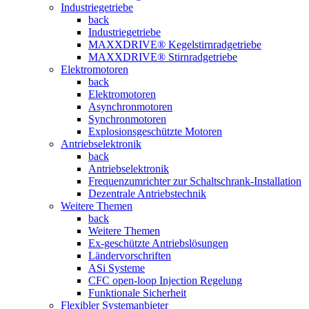
Industriegetriebe
back
Industriegetriebe
MAXXDRIVE® Kegelstirnradgetriebe
MAXXDRIVE® Stirnradgetriebe
Elektromotoren
back
Elektromotoren
Asynchronmotoren
Synchronmotoren
Explosionsgeschützte Motoren
Antriebselektronik
back
Antriebselektronik
Frequenzumrichter zur Schaltschrank-Installation
Dezentrale Antriebstechnik
Weitere Themen
back
Weitere Themen
Ex-geschützte Antriebslösungen
Ländervorschriften
ASi Systeme
CFC open-loop Injection Regelung
Funktionale Sicherheit
Flexibler Systemanbieter