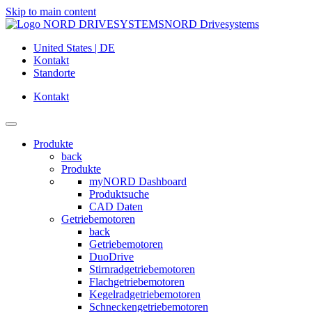
Skip to main content
NORD Drivesystems
United States | DE
Kontakt
Standorte
Kontakt
Produkte
back
Produkte
myNORD Dashboard
Produktsuche
CAD Daten
Getriebemotoren
back
Getriebemotoren
DuoDrive
Stirnradgetriebemotoren
Flachgetriebemotoren
Kegelradgetriebemotoren
Schneckengetriebemotoren