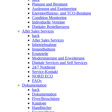
Planung und Beratung
Auslegung und Engineering
Energieeffizienz- und TCO-Beratung
Condition Monitoring
Individuelle Verträge
Digitaler Bestellprozess
After Sales Services
back
After Sales Services
Inbetriebnahme
Instandhaltung
Ersatzteile
Modernisierung und Erweiterung
Digitale Services und Self Services
24/7 Notdienst
Service-Kontakt
NORD ECO
FAQs
Dokumentation
back
Dokumentation
Flyer/Broschüren
Kataloge
Handbücher