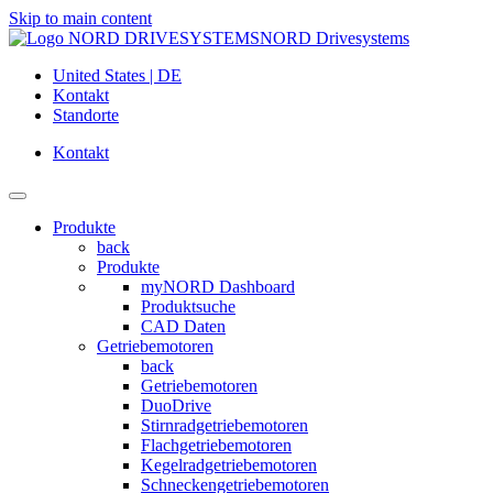
Skip to main content
NORD Drivesystems
United States | DE
Kontakt
Standorte
Kontakt
Produkte
back
Produkte
myNORD Dashboard
Produktsuche
CAD Daten
Getriebemotoren
back
Getriebemotoren
DuoDrive
Stirnradgetriebemotoren
Flachgetriebemotoren
Kegelradgetriebemotoren
Schneckengetriebemotoren