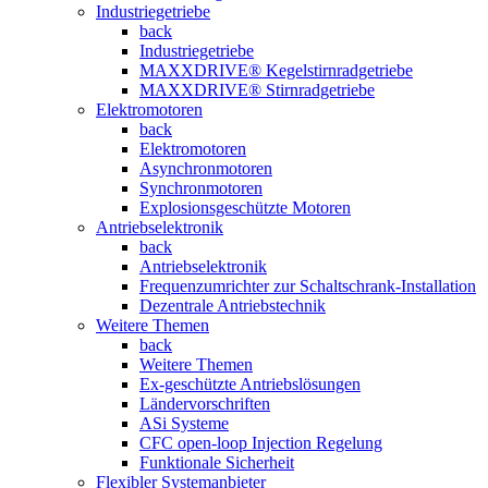
Industriegetriebe
back
Industriegetriebe
MAXXDRIVE® Kegelstirnradgetriebe
MAXXDRIVE® Stirnradgetriebe
Elektromotoren
back
Elektromotoren
Asynchronmotoren
Synchronmotoren
Explosionsgeschützte Motoren
Antriebselektronik
back
Antriebselektronik
Frequenzumrichter zur Schaltschrank-Installation
Dezentrale Antriebstechnik
Weitere Themen
back
Weitere Themen
Ex-geschützte Antriebslösungen
Ländervorschriften
ASi Systeme
CFC open-loop Injection Regelung
Funktionale Sicherheit
Flexibler Systemanbieter