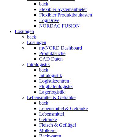
back
Flexibler Systemanbieter
Flexibler Produktbaukasten
LogiDrive
NORDAC FUSION
Lösungen
back
Lösungen
myNORD Dashboard
Produktsuche
CAD Daten
Intralogistik
back
Intralogistik
Logistikzentren
Flughafenlogistik
Lagerlogistik
Lebensmittel & Getränke
back
Lebensmittel & Getränke
Lebensmittel
Getränke
Fleisch & Geflügel
Molkerei
Backwaren