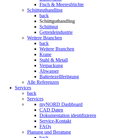
Fisch & Meeresfrüchte
Schüttguthandling
back
Schüttguthandling
Schüttgut
Getreideindustrie
Weitere Branchen
back
Weitere Branchen
Krane
Stahl & Metall
Verpackung
Abwasser
Batteriezellfertigung
Alle Referenzen
Services
back
Services
myNORD Dashboard
CAD Daten
Dokumentation identifizieren
Service-Kontakt
FAQs
Planung und Beratung
back