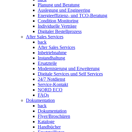
Planung und Beratung
Auslegung und Engineering
Energieeffizienz- und TCO-Beratung
Condition Monitoring
Individuelle Verträge
Digitaler Bestellprozess
After Sales Services
back
After Sales Services
Inbetriebnahme
Instandhaltung
Ersatzteile
Modernisierung und Erweiterung
Digitale Services und Self Services
24/7 Notdienst
Service-Kontakt
NORD ECO
FAQs
Dokumentation
back
Dokumentation
Flyer/Broschüren
Kataloge
Handbücher