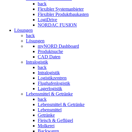
back
Flexibler Systemanbieter
Flexibler Produktbaukasten
LogiDrive
NORDAC FUSION
Lösungen
back
Lösungen
myNORD Dashboard
Produktsuche
CAD Daten
Intralogistik
back
Intralogistik
Logistikzentren
Flughafenlogistik
Lagerlogistik
Lebensmittel & Getränke
back
Lebensmittel & Getränke
Lebensmittel
Getränke
Fleisch & Geflügel
Molkerei
Backwaren