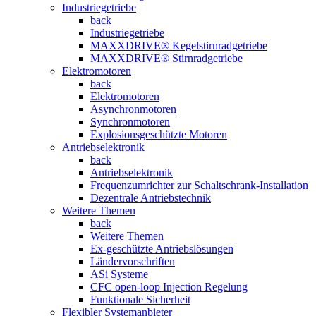
Industriegetriebe
back
Industriegetriebe
MAXXDRIVE® Kegelstirnradgetriebe
MAXXDRIVE® Stirnradgetriebe
Elektromotoren
back
Elektromotoren
Asynchronmotoren
Synchronmotoren
Explosionsgeschützte Motoren
Antriebselektronik
back
Antriebselektronik
Frequenzumrichter zur Schaltschrank-Installation
Dezentrale Antriebstechnik
Weitere Themen
back
Weitere Themen
Ex-geschützte Antriebslösungen
Ländervorschriften
ASi Systeme
CFC open-loop Injection Regelung
Funktionale Sicherheit
Flexibler Systemanbieter