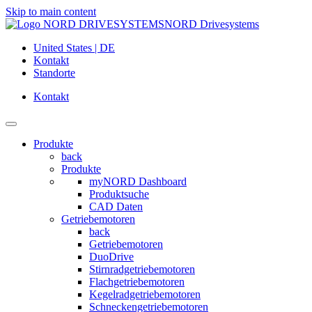
Skip to main content
NORD Drivesystems
United States | DE
Kontakt
Standorte
Kontakt
Produkte
back
Produkte
myNORD Dashboard
Produktsuche
CAD Daten
Getriebemotoren
back
Getriebemotoren
DuoDrive
Stirnradgetriebemotoren
Flachgetriebemotoren
Kegelradgetriebemotoren
Schneckengetriebemotoren