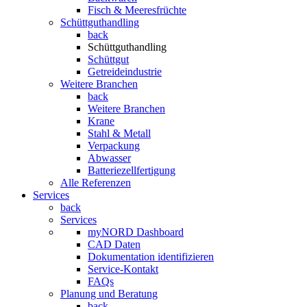
Fisch & Meeresfrüchte
Schüttguthandling
back
Schüttguthandling
Schüttgut
Getreideindustrie
Weitere Branchen
back
Weitere Branchen
Krane
Stahl & Metall
Verpackung
Abwasser
Batteriezellfertigung
Alle Referenzen
Services
back
Services
myNORD Dashboard
CAD Daten
Dokumentation identifizieren
Service-Kontakt
FAQs
Planung und Beratung
back