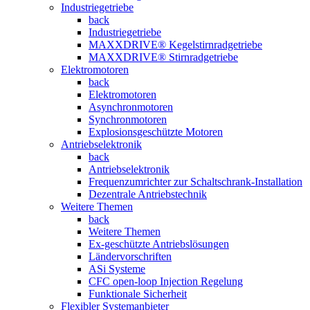
Industriegetriebe
back
Industriegetriebe
MAXXDRIVE® Kegelstirnradgetriebe
MAXXDRIVE® Stirnradgetriebe
Elektromotoren
back
Elektromotoren
Asynchronmotoren
Synchronmotoren
Explosionsgeschützte Motoren
Antriebselektronik
back
Antriebselektronik
Frequenzumrichter zur Schaltschrank-Installation
Dezentrale Antriebstechnik
Weitere Themen
back
Weitere Themen
Ex-geschützte Antriebslösungen
Ländervorschriften
ASi Systeme
CFC open-loop Injection Regelung
Funktionale Sicherheit
Flexibler Systemanbieter