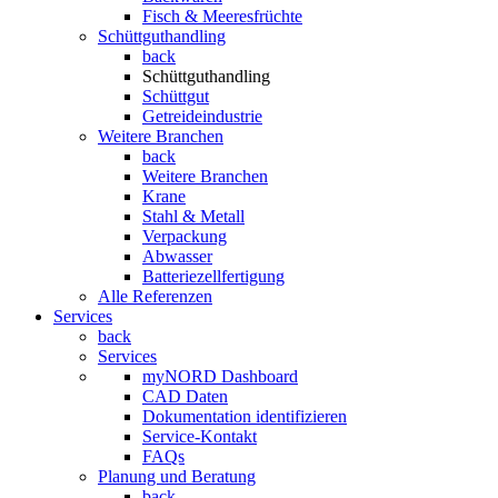
Fisch & Meeresfrüchte
Schüttguthandling
back
Schüttguthandling
Schüttgut
Getreideindustrie
Weitere Branchen
back
Weitere Branchen
Krane
Stahl & Metall
Verpackung
Abwasser
Batteriezellfertigung
Alle Referenzen
Services
back
Services
myNORD Dashboard
CAD Daten
Dokumentation identifizieren
Service-Kontakt
FAQs
Planung und Beratung
back