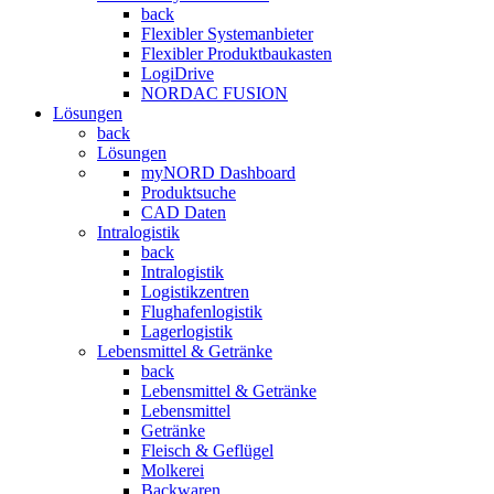
back
Flexibler Systemanbieter
Flexibler Produktbaukasten
LogiDrive
NORDAC FUSION
Lösungen
back
Lösungen
myNORD Dashboard
Produktsuche
CAD Daten
Intralogistik
back
Intralogistik
Logistikzentren
Flughafenlogistik
Lagerlogistik
Lebensmittel & Getränke
back
Lebensmittel & Getränke
Lebensmittel
Getränke
Fleisch & Geflügel
Molkerei
Backwaren