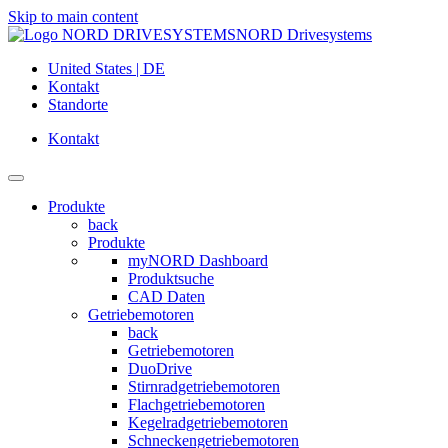
Skip to main content
NORD Drivesystems
United States | DE
Kontakt
Standorte
Kontakt
Produkte
back
Produkte
myNORD Dashboard
Produktsuche
CAD Daten
Getriebemotoren
back
Getriebemotoren
DuoDrive
Stirnradgetriebemotoren
Flachgetriebemotoren
Kegelradgetriebemotoren
Schneckengetriebemotoren