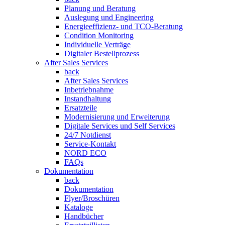
Planung und Beratung
Auslegung und Engineering
Energieeffizienz- und TCO-Beratung
Condition Monitoring
Individuelle Verträge
Digitaler Bestellprozess
After Sales Services
back
After Sales Services
Inbetriebnahme
Instandhaltung
Ersatzteile
Modernisierung und Erweiterung
Digitale Services und Self Services
24/7 Notdienst
Service-Kontakt
NORD ECO
FAQs
Dokumentation
back
Dokumentation
Flyer/Broschüren
Kataloge
Handbücher