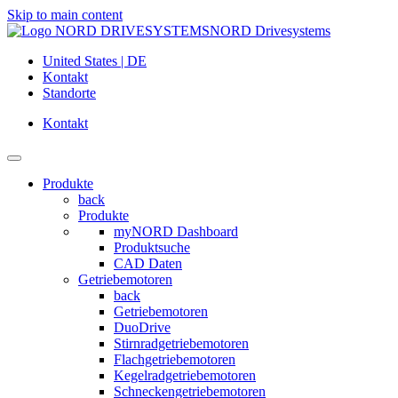
Skip to main content
NORD Drivesystems
United States | DE
Kontakt
Standorte
Kontakt
Produkte
back
Produkte
myNORD Dashboard
Produktsuche
CAD Daten
Getriebemotoren
back
Getriebemotoren
DuoDrive
Stirnradgetriebemotoren
Flachgetriebemotoren
Kegelradgetriebemotoren
Schneckengetriebemotoren