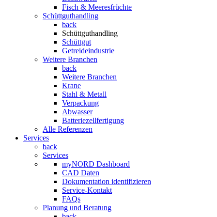
Fisch & Meeresfrüchte
Schüttguthandling
back
Schüttguthandling
Schüttgut
Getreideindustrie
Weitere Branchen
back
Weitere Branchen
Krane
Stahl & Metall
Verpackung
Abwasser
Batteriezellfertigung
Alle Referenzen
Services
back
Services
myNORD Dashboard
CAD Daten
Dokumentation identifizieren
Service-Kontakt
FAQs
Planung und Beratung
back