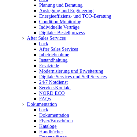
Planung und Beratung
Auslegung und Engineering
Energieeffizienz- und TCO-Beratung
Condition Monitoring
Individuelle Verträge
Digitaler Bestellprozess
After Sales Services
back
After Sales Services
Inbetriebnahme
Instandhaltung
Ersatzteile
Modernisierung und Erweiterung
Digitale Services und Self Services
24/7 Notdienst
Service-Kontakt
NORD ECO
FAQs
Dokumentation
back
Dokumentation
Flyer/Broschüren
Kataloge
Handbücher