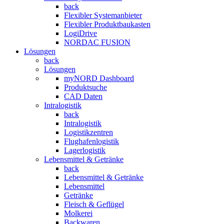
back
Flexibler Systemanbieter
Flexibler Produktbaukasten
LogiDrive
NORDAC FUSION
Lösungen
back
Lösungen
myNORD Dashboard
Produktsuche
CAD Daten
Intralogistik
back
Intralogistik
Logistikzentren
Flughafenlogistik
Lagerlogistik
Lebensmittel & Getränke
back
Lebensmittel & Getränke
Lebensmittel
Getränke
Fleisch & Geflügel
Molkerei
Backwaren