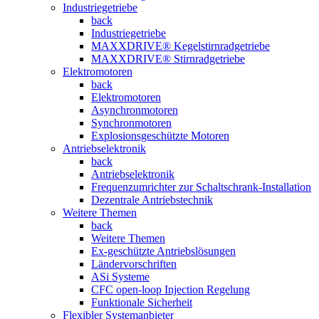
Industriegetriebe
back
Industriegetriebe
MAXXDRIVE® Kegelstirnradgetriebe
MAXXDRIVE® Stirnradgetriebe
Elektromotoren
back
Elektromotoren
Asynchronmotoren
Synchronmotoren
Explosionsgeschützte Motoren
Antriebselektronik
back
Antriebselektronik
Frequenzumrichter zur Schaltschrank-Installation
Dezentrale Antriebstechnik
Weitere Themen
back
Weitere Themen
Ex-geschützte Antriebslösungen
Ländervorschriften
ASi Systeme
CFC open-loop Injection Regelung
Funktionale Sicherheit
Flexibler Systemanbieter