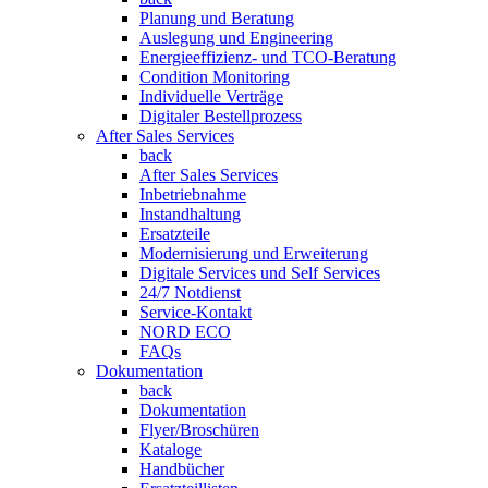
Planung und Beratung
Auslegung und Engineering
Energieeffizienz- und TCO-Beratung
Condition Monitoring
Individuelle Verträge
Digitaler Bestellprozess
After Sales Services
back
After Sales Services
Inbetriebnahme
Instandhaltung
Ersatzteile
Modernisierung und Erweiterung
Digitale Services und Self Services
24/7 Notdienst
Service-Kontakt
NORD ECO
FAQs
Dokumentation
back
Dokumentation
Flyer/Broschüren
Kataloge
Handbücher