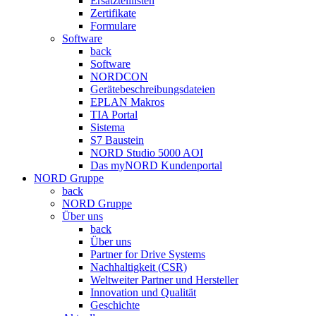
Ersatzteillisten
Zertifikate
Formulare
Software
back
Software
NORDCON
Gerätebeschreibungsdateien
EPLAN Makros
TIA Portal
Sistema
S7 Baustein
NORD Studio 5000 AOI
Das myNORD Kundenportal
NORD Gruppe
back
NORD Gruppe
Über uns
back
Über uns
Partner for Drive Systems
Nachhaltigkeit (CSR)
Weltweiter Partner und Hersteller
Innovation und Qualität
Geschichte