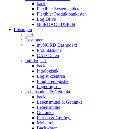
back
Flexibler Systemanbieter
Flexibler Produktbaukasten
LogiDrive
NORDAC FUSION
Lösungen
back
Lösungen
myNORD Dashboard
Produktsuche
CAD Daten
Intralogistik
back
Intralogistik
Logistikzentren
Flughafenlogistik
Lagerlogistik
Lebensmittel & Getränke
back
Lebensmittel & Getränke
Lebensmittel
Getränke
Fleisch & Geflügel
Molkerei
Backwaren