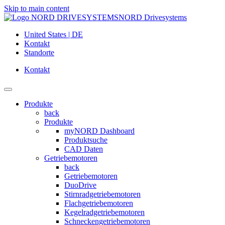
Skip to main content
NORD Drivesystems
United States | DE
Kontakt
Standorte
Kontakt
Produkte
back
Produkte
myNORD Dashboard
Produktsuche
CAD Daten
Getriebemotoren
back
Getriebemotoren
DuoDrive
Stirnradgetriebemotoren
Flachgetriebemotoren
Kegelradgetriebemotoren
Schneckengetriebemotoren