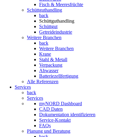
Fisch & Meeresfrüchte
Schüttguthandling
back
Schüttguthandling
Schüttgut
Getreideindustrie
Weitere Branchen
back
Weitere Branchen
Krane
Stahl & Metall
Verpackung
Abwasser
Batteriezellfertigung
Alle Referenzen
Services
back
Services
myNORD Dashboard
CAD Daten
Dokumentation identifizieren
Service-Kontakt
FAQs
Planung und Beratung
back