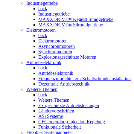
Industriegetriebe
back
Industriegetriebe
MAXXDRIVE® Kegelstirnradgetriebe
MAXXDRIVE® Stirnradgetriebe
Elektromotoren
back
Elektromotoren
Asynchronmotoren
Synchronmotoren
Explosionsgeschützte Motoren
Antriebselektronik
back
Antriebselektronik
Frequenzumrichter zur Schaltschrank-Installation
Dezentrale Antriebstechnik
Weitere Themen
back
Weitere Themen
Ex-geschützte Antriebslösungen
Ländervorschriften
ASi Systeme
CFC open-loop Injection Regelung
Funktionale Sicherheit
Flexibler Systemanbieter