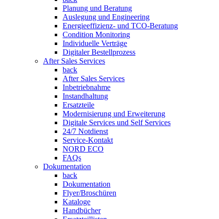
Planung und Beratung
Auslegung und Engineering
Energieeffizienz- und TCO-Beratung
Condition Monitoring
Individuelle Verträge
Digitaler Bestellprozess
After Sales Services
back
After Sales Services
Inbetriebnahme
Instandhaltung
Ersatzteile
Modernisierung und Erweiterung
Digitale Services und Self Services
24/7 Notdienst
Service-Kontakt
NORD ECO
FAQs
Dokumentation
back
Dokumentation
Flyer/Broschüren
Kataloge
Handbücher