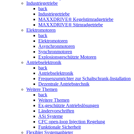
Industriegetriebe
back
Industriegetriebe
MAXXDRIVE® Kegelstirnradgetriebe
MAXXDRIVE® Stirnradgetriebe
Elektromotoren
back
Elektromotoren
Asynchronmotoren
Synchronmotoren
Explosionsgeschützte Motoren
Antriebselektronik
back
Antriebselektronik
Frequenzumrichter zur Schaltschrank-Installation
Dezentrale Antriebstechnik
Weitere Themen
back
Weitere Themen
Ex-geschützte Antriebslösungen
Ländervorschriften
ASi Systeme
CFC open-loop Injection Regelung
Funktionale Sicherheit
Flexibler Systemanbieter