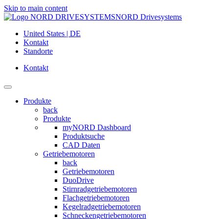
Skip to main content
NORD Drivesystems
United States | DE
Kontakt
Standorte
Kontakt
Produkte
back
Produkte
myNORD Dashboard
Produktsuche
CAD Daten
Getriebemotoren
back
Getriebemotoren
DuoDrive
Stirnradgetriebemotoren
Flachgetriebemotoren
Kegelradgetriebemotoren
Schneckengetriebemotoren