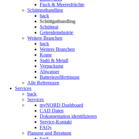
Fisch & Meeresfrüchte
Schüttguthandling
back
Schüttguthandling
Schüttgut
Getreideindustrie
Weitere Branchen
back
Weitere Branchen
Krane
Stahl & Metall
Verpackung
Abwasser
Batteriezellfertigung
Alle Referenzen
Services
back
Services
myNORD Dashboard
CAD Daten
Dokumentation identifizieren
Service-Kontakt
FAQs
Planung und Beratung
back