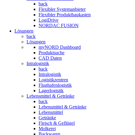
back
Flexibler Systemanbieter
Flexibler Produktbaukasten
LogiDrive
NORDAC FUSION
Lösungen
back
Lösungen
myNORD Dashboard
Produktsuche
CAD Daten
Intralogistik
back
Intralogistik
Logistikzentren
Flughafenlogistik
Lagerlogistik
Lebensmittel & Getränke
back
Lebensmittel & Getränke
Lebensmittel
Getränke
Fleisch & Geflügel
Molkerei
Backwaren