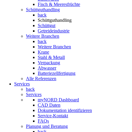
Fisch & Meeresfrüchte
Schüttguthandling
back
Schüttguthandling
Schüttgut
Getreideindustrie
Weitere Branchen
back
Weitere Branchen
Krane
Stahl & Metall
Verpackung
Abwasser
Batteriezellfertigung
Alle Referenzen
Services
back
Services
myNORD Dashboard
CAD Daten
Dokumentation identifizieren
Service-Kontakt
FAQs
Planung und Beratung
back