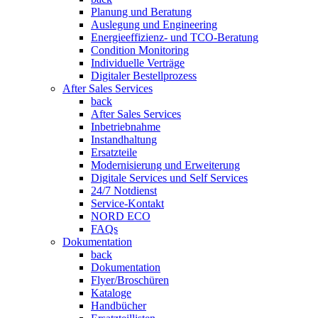
Planung und Beratung
Auslegung und Engineering
Energieeffizienz- und TCO-Beratung
Condition Monitoring
Individuelle Verträge
Digitaler Bestellprozess
After Sales Services
back
After Sales Services
Inbetriebnahme
Instandhaltung
Ersatzteile
Modernisierung und Erweiterung
Digitale Services und Self Services
24/7 Notdienst
Service-Kontakt
NORD ECO
FAQs
Dokumentation
back
Dokumentation
Flyer/Broschüren
Kataloge
Handbücher