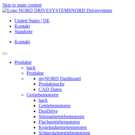
Skip to main content
NORD Drivesystems
United States | DE
Kontakt
Standorte
Kontakt
Produkte
back
Produkte
myNORD Dashboard
Produktsuche
CAD Daten
Getriebemotoren
back
Getriebemotoren
DuoDrive
Stirnradgetriebemotoren
Flachgetriebemotoren
Kegelradgetriebemotoren
Schneckengetriebemotoren