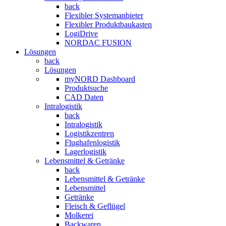
back
Flexibler Systemanbieter
Flexibler Produktbaukasten
LogiDrive
NORDAC FUSION
Lösungen
back
Lösungen
myNORD Dashboard
Produktsuche
CAD Daten
Intralogistik
back
Intralogistik
Logistikzentren
Flughafenlogistik
Lagerlogistik
Lebensmittel & Getränke
back
Lebensmittel & Getränke
Lebensmittel
Getränke
Fleisch & Geflügel
Molkerei
Backwaren