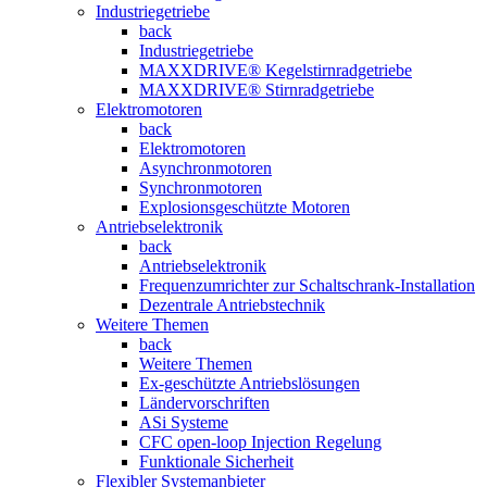
Industriegetriebe
back
Industriegetriebe
MAXXDRIVE® Kegelstirnradgetriebe
MAXXDRIVE® Stirnradgetriebe
Elektromotoren
back
Elektromotoren
Asynchronmotoren
Synchronmotoren
Explosionsgeschützte Motoren
Antriebselektronik
back
Antriebselektronik
Frequenzumrichter zur Schaltschrank-Installation
Dezentrale Antriebstechnik
Weitere Themen
back
Weitere Themen
Ex-geschützte Antriebslösungen
Ländervorschriften
ASi Systeme
CFC open-loop Injection Regelung
Funktionale Sicherheit
Flexibler Systemanbieter