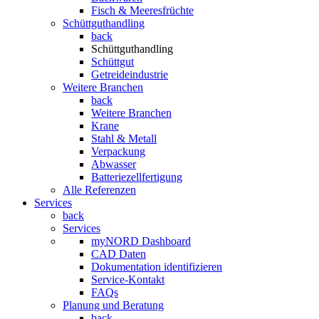
Fisch & Meeresfrüchte
Schüttguthandling
back
Schüttguthandling
Schüttgut
Getreideindustrie
Weitere Branchen
back
Weitere Branchen
Krane
Stahl & Metall
Verpackung
Abwasser
Batteriezellfertigung
Alle Referenzen
Services
back
Services
myNORD Dashboard
CAD Daten
Dokumentation identifizieren
Service-Kontakt
FAQs
Planung und Beratung
back