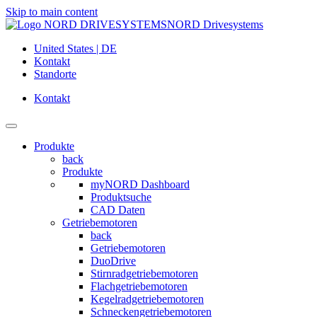
Skip to main content
NORD Drivesystems
United States | DE
Kontakt
Standorte
Kontakt
Produkte
back
Produkte
myNORD Dashboard
Produktsuche
CAD Daten
Getriebemotoren
back
Getriebemotoren
DuoDrive
Stirnradgetriebemotoren
Flachgetriebemotoren
Kegelradgetriebemotoren
Schneckengetriebemotoren