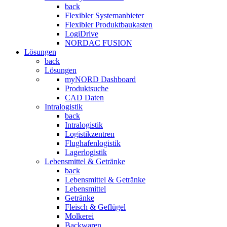
back
Flexibler Systemanbieter
Flexibler Produktbaukasten
LogiDrive
NORDAC FUSION
Lösungen
back
Lösungen
myNORD Dashboard
Produktsuche
CAD Daten
Intralogistik
back
Intralogistik
Logistikzentren
Flughafenlogistik
Lagerlogistik
Lebensmittel & Getränke
back
Lebensmittel & Getränke
Lebensmittel
Getränke
Fleisch & Geflügel
Molkerei
Backwaren