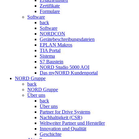
Ersatzteillisten
Zertifikate
Formulare
Software
back
Software
NORDCON
Gerätebeschreibungsdateien
EPLAN Makros
TIA Portal
Sistema
S7 Baustein
NORD Studio 5000 AOI
Das myNORD Kundenportal
NORD Gruppe
back
NORD Gruppe
Über uns
back
Über uns
Partner for Drive Systems
Nachhaltigkeit (CSR)
Weltweiter Partner und Hersteller
Innovation und Qualität
Geschichte