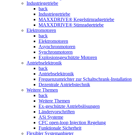
Industriegetriebe
back
Industriegetriebe
MAXXDRIVE® Kegelstirnradgetriebe
MAXXDRIVE® Stirnradgetriebe
Elektromotoren
back
Elektromotoren
Asynchronmotoren
Synchronmotoren
Explosionsgeschützte Motoren
Antriebselektronik
back
Antriebselektronik
Frequenzumrichter zur Schaltschrank-Installation
Dezentrale Antriebstechnik
Weitere Themen
back
Weitere Themen
Ex-geschützte Antriebslösungen
Ländervorschriften
ASi Systeme
CFC open-loop Injection Regelung
Funktionale Sicherheit
Flexibler Systemanbieter