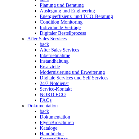
Planung und Beratung
Auslegung und Engineering
Energieeffizienz- und TCO-Beratung
Condition Monitoring
Individuelle Verträge
Digitaler Bestellprozess
After Sales Services
back
After Sales Services
Inbetriebnahme
Instandhaltung
Ersatzteile
Modernisierung und Erweiterung
Digitale Services und Self Services
24/7 Notdienst
Service-Kontakt
NORD ECO
FAQs
Dokumentation
back
Dokumentation
Flyer/Broschüren
Kataloge
Handbücher