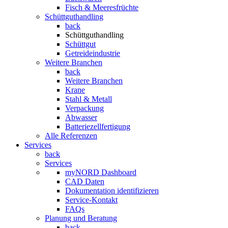
Fisch & Meeresfrüchte
Schüttguthandling
back
Schüttguthandling
Schüttgut
Getreideindustrie
Weitere Branchen
back
Weitere Branchen
Krane
Stahl & Metall
Verpackung
Abwasser
Batteriezellfertigung
Alle Referenzen
Services
back
Services
myNORD Dashboard
CAD Daten
Dokumentation identifizieren
Service-Kontakt
FAQs
Planung und Beratung
back