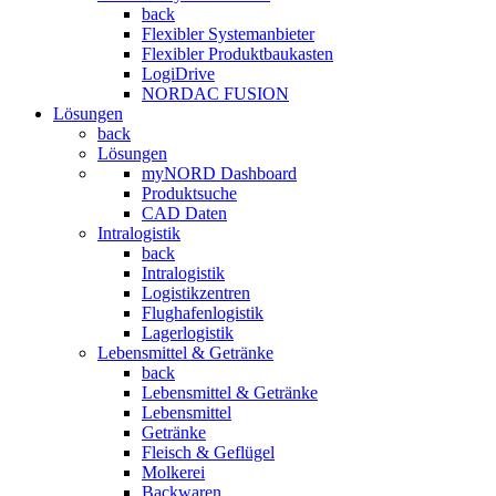
back
Flexibler Systemanbieter
Flexibler Produktbaukasten
LogiDrive
NORDAC FUSION
Lösungen
back
Lösungen
myNORD Dashboard
Produktsuche
CAD Daten
Intralogistik
back
Intralogistik
Logistikzentren
Flughafenlogistik
Lagerlogistik
Lebensmittel & Getränke
back
Lebensmittel & Getränke
Lebensmittel
Getränke
Fleisch & Geflügel
Molkerei
Backwaren