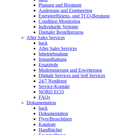
Planung und Beratung
Auslegung und Engineering
Energieeffizienz- und TCO-Beratung
Condition Monitoring
Individuelle Verträge
Digitaler Bestellprozess
After Sales Services
back
After Sales Services
Inbetriebnahme
Instandhaltung
Ersatzteile
Modernisierung und Erweiterung
Digitale Services und Self Services
24/7 Notdienst
Service-Kontakt
NORD ECO
FAQs
Dokumentation
back
Dokumentation
Flyer/Broschüren
Kataloge
Handbücher