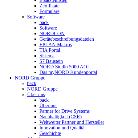
Ersatzteillisten
Zertifikate
Formulare
Software
back
Software
NORDCON
Gerätebeschreibungsdateien
EPLAN Makros
TIA Portal
Sistema
S7 Baustein
NORD Studio 5000 AOI
Das myNORD Kundenportal
NORD Gruppe
back
NORD Gruppe
Über uns
back
Über uns
Partner for Drive Systems
Nachhaltigkeit (CSR)
Weltweiter Partner und Hersteller
Innovation und Qualität
Geschichte