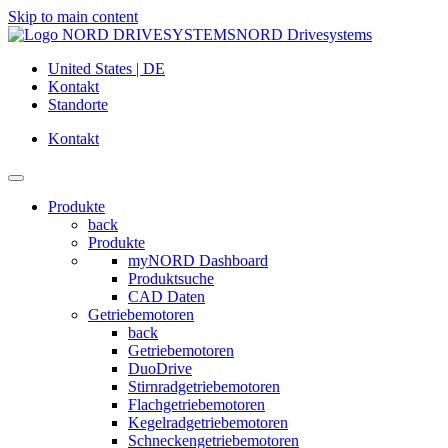
Skip to main content
NORD Drivesystems
United States | DE
Kontakt
Standorte
Kontakt
Produkte
back
Produkte
myNORD Dashboard
Produktsuche
CAD Daten
Getriebemotoren
back
Getriebemotoren
DuoDrive
Stirnradgetriebemotoren
Flachgetriebemotoren
Kegelradgetriebemotoren
Schneckengetriebemotoren