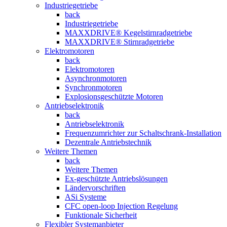
Industriegetriebe
back
Industriegetriebe
MAXXDRIVE® Kegelstirnradgetriebe
MAXXDRIVE® Stirnradgetriebe
Elektromotoren
back
Elektromotoren
Asynchronmotoren
Synchronmotoren
Explosionsgeschützte Motoren
Antriebselektronik
back
Antriebselektronik
Frequenzumrichter zur Schaltschrank-Installation
Dezentrale Antriebstechnik
Weitere Themen
back
Weitere Themen
Ex-geschützte Antriebslösungen
Ländervorschriften
ASi Systeme
CFC open-loop Injection Regelung
Funktionale Sicherheit
Flexibler Systemanbieter