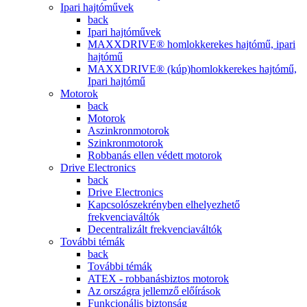
Ipari hajtóművek
back
Ipari hajtóművek
MAXXDRIVE® homlokkerekes hajtómű, ipari
hajtómű
MAXXDRIVE® (kúp)homlokkerekes hajtómű,
Ipari hajtómű
Motorok
back
Motorok
Aszinkronmotorok
Szinkronmotorok
Robbanás ellen védett motorok
Drive Electronics
back
Drive Electronics
Kapcsolószekrényben elhelyezhető
frekvenciaváltók
Decentralizált frekvenciaváltók
További témák
back
További témák
ATEX - robbanásbiztos motorok
Az országra jellemző előírások
Funkcionális biztonság