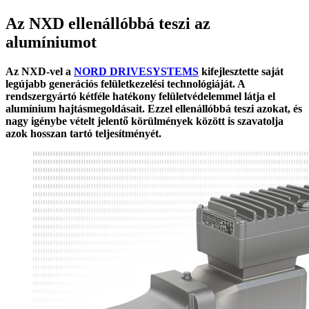
Az NXD ellenállóbbá teszi az
alumíniumot
Az NXD-vel a
NORD DRIVESYSTEMS
kifejlesztette saját
legújabb generációs felületkezelési technológiáját. A
rendszergyártó kétféle hatékony felületvédelemmel látja el
alumínium hajtásmegoldásait. Ezzel ellenállóbbá teszi azokat, és
nagy igénybe vételt jelentő körülmények között is szavatolja
azok hosszan tartó teljesítményét.