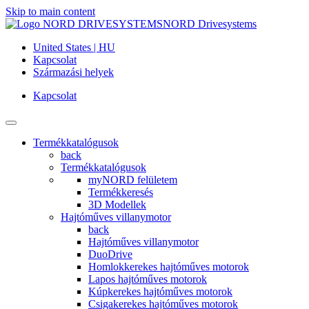
Skip to main content
NORD Drivesystems
United States | HU
Kapcsolat
Származási helyek
Kapcsolat
Termékkatalógusok
back
Termékkatalógusok
myNORD felületem
Termékkeresés
3D Modellek
Hajtóműves villanymotor
back
Hajtóműves villanymotor
DuoDrive
Homlokkerekes hajtóműves motorok
Lapos hajtóműves motorok
Kúpkerekes hajtóműves motorok
Csigakerekes hajtóműves motorok