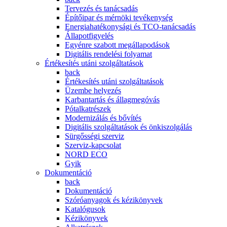
Tervezés és tanácsadás
Építőipar és mérnöki tevékenység
Energiahatékonysági és TCO-tanácsadás
Állapotfigyelés
Egyénre szabott megállapodások
Digitális rendelési folyamat
Értékesítés utáni szolgáltatások
back
Értékesítés utáni szolgáltatások
Üzembe helyezés
Karbantartás és állagmegóvás
Pótalkatrészek
Modernizálás és bővítés
Digitális szolgáltatások és önkiszolgálás
Sürgősségi szerviz
Szerviz-kapcsolat
NORD ECO
Gyik
Dokumentáció
back
Dokumentáció
Szóróanyagok és kézikönyvek
Katalógusok
Kézikönyvek