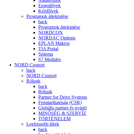
Alkatrészek
Engedélyek
Kérdőívek
Programok áttekintése
back
Programok áttekintése
NORDCON
NORDAC Options
EPLAN Makros
TIA Portal
Sistema
S7 Modules
NORD Csoport
back
NORD Csoport
Rólunk
back
Rólunk
Partner for Drive Systems
Fenntarthatóság (CSR)
Globális partner és gyártó
MINŐSÉG & SZERVÍZ
TÖRTÉNELEM
Legfrissebb hírek
back