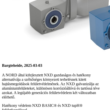
Bargteheide, 2025-03-03
A NORD által kifejlesztett NXD gazdaságos és hatékony
alternatívája a szélsőséges környezeti terhelésnek kitett
hajtásmegoldások felületvédelmének. Az NXD galvanizálja az
alumíniumfelületeket, különösen korrózióállóvá és tartóssá téve
azokat. A legújabb generációs felületvédelem két változatban
elérhető.
Hatékony védelem NXD BASIC® és NXD tupH®
felületkezeléssel