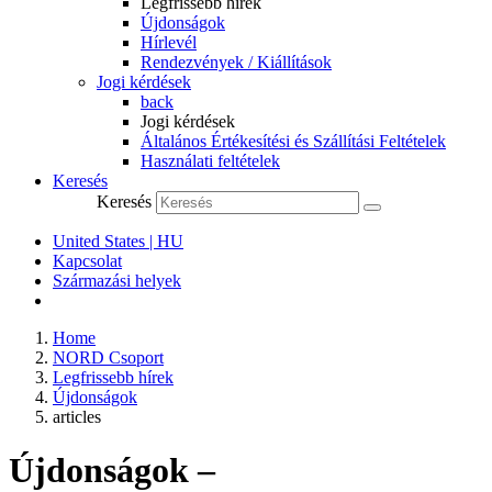
Legfrissebb hírek
Újdonságok
Hírlevél
Rendezvények / Kiállítások
Jogi kérdések
back
Jogi kérdések
Általános Értékesítési és Szállítási Feltételek
Használati feltételek
Keresés
Keresés
United States | HU
Kapcsolat
Származási helyek
Home
NORD Csoport
Legfrissebb hírek
Újdonságok
articles
Újdonságok –