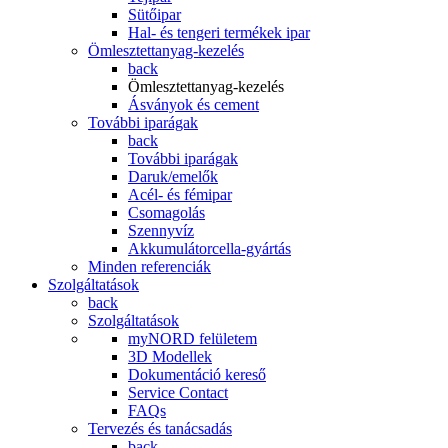
Sütőipar
Hal- és tengeri termékek ipar
Ömlesztettanyag-kezelés
back
Ömlesztettanyag-kezelés
Ásványok és cement
További iparágak
back
További iparágak
Daruk/emelők
Acél- és fémipar
Csomagolás
Szennyvíz
Akkumulátorcella-gyártás
Minden referenciák
Szolgáltatások
back
Szolgáltatások
myNORD felületem
3D Modellek
Dokumentáció kereső
Service Contact
FAQs
Tervezés és tanácsadás
back