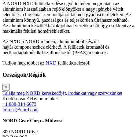
A NORD NXD felületkezelése egyértelműen megmutatja az
alumínium használatában rejlő előnyöket a nagy igénybe vételt
jelentő és a higiénia szempontjából kiemelt gyártási területeken. Az
alumínium könnyű, gazdaságos és teljeskörűen újrahasznosítható.
Az alumínium készülékházak jobban vezetik a hőt, így csökkentve a
maximális felületi hőmérsékletüket.
Az NXD a NORD minden, alumíniumból készült
hajtáskomponenséhez elérhető. A felületek kromáttól és
perfluortartalmú alkil-szulfonátoktól (PFAS) mentesek.
Tudjon meg többet az
NXD
felületkezelésről!
Országok/Régiók
×
Találja meg NORD kereskedőjét, irodánkat vagy szervizünket
Kérdése van? Hívjon minket
+1 888-314-6673
info.us@nord.com
NORD Gear Corp - Midwest
800 NORD Drive