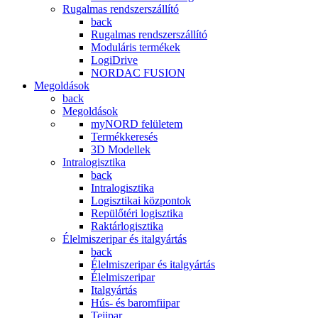
Rugalmas rendszerszállító
back
Rugalmas rendszerszállító
Moduláris termékek
LogiDrive
NORDAC FUSION
Megoldások
back
Megoldások
myNORD felületem
Termékkeresés
3D Modellek
Intralogisztika
back
Intralogisztika
Logisztikai központok
Repülőtéri logisztika
Raktárlogisztika
Élelmiszeripar és italgyártás
back
Élelmiszeripar és italgyártás
Élelmiszeripar
Italgyártás
Hús- és baromfiipar
Tejipar