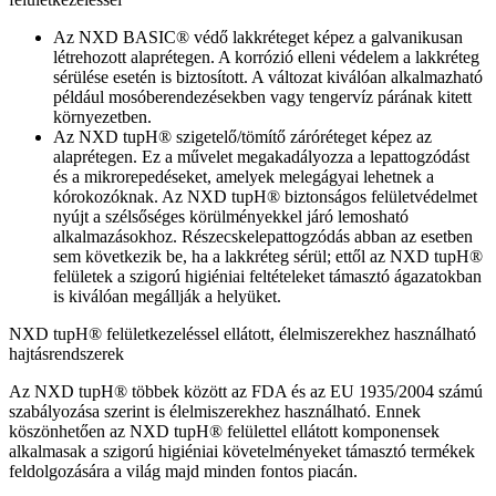
Az NXD BASIC® védő lakkréteget képez a galvanikusan
létrehozott alaprétegen. A korrózió elleni védelem a lakkréteg
sérülése esetén is biztosított. A változat kiválóan alkalmazható
például mosóberendezésekben vagy tengervíz párának kitett
környezetben.
Az NXD tupH® szigetelő/tömítő záróréteget képez az
alaprétegen. Ez a művelet megakadályozza a lepattogzódást
és a mikrorepedéseket, amelyek melegágyai lehetnek a
kórokozóknak. Az NXD tupH® biztonságos felületvédelmet
nyújt a szélsőséges körülményekkel járó lemosható
alkalmazásokhoz. Részecskelepattogzódás abban az esetben
sem következik be, ha a lakkréteg sérül; ettől az NXD tupH®
felületek a szigorú higiéniai feltételeket támasztó ágazatokban
is kiválóan megállják a helyüket.
NXD tupH® felületkezeléssel ellátott, élelmiszerekhez használható
hajtásrendszerek
Az NXD tupH® többek között az FDA és az EU 1935/2004 számú
szabályozása szerint is élelmiszerekhez használható. Ennek
köszönhetően az NXD tupH® felülettel ellátott komponensek
alkalmasak a szigorú higiéniai követelményeket támasztó termékek
feldolgozására a világ majd minden fontos piacán.