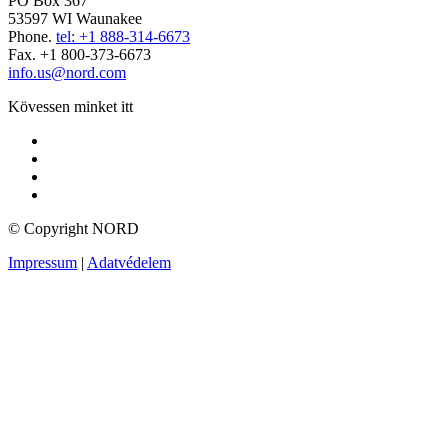
PO Box 367
53597 WI Waunakee
Phone.
tel: +1 888-314-6673
Fax. +1 800-373-6673
info.us@nord.com
Kövessen minket itt
© Copyright NORD
Impressum
|
Adatvédelem