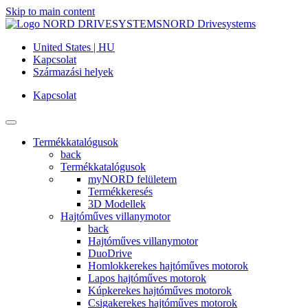
Skip to main content
NORD Drivesystems
United States | HU
Kapcsolat
Származási helyek
Kapcsolat
Termékkatalógusok
back
Termékkatalógusok
myNORD felületem
Termékkeresés
3D Modellek
Hajtóműves villanymotor
back
Hajtóműves villanymotor
DuoDrive
Homlokkerekes hajtóműves motorok
Lapos hajtóműves motorok
Kúpkerekes hajtóműves motorok
Csigakerekes hajtóműves motorok