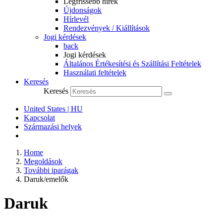
Legfrissebb hírek
Újdonságok
Hírlevél
Rendezvények / Kiállítások
Jogi kérdések
back
Jogi kérdések
Általános Értékesítési és Szállítási Feltételek
Használati feltételek
Keresés
Keresés
United States | HU
Kapcsolat
Származási helyek
Home
Megoldások
További iparágak
Daruk/emelők
Daruk