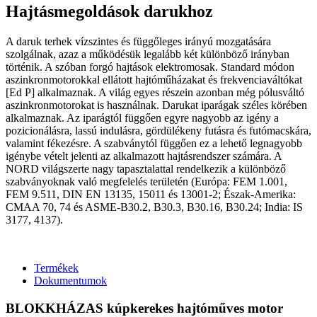
Hajtásmegoldások darukhoz
A daruk terhek vízszintes és függőleges irányú mozgatására
szolgálnak, azaz a működésük legalább két különböző irányban
történik. A szóban forgó hajtások elektromosak. Standard módon
aszinkronmotorokkal ellátott hajtóműházakat és frekvenciaváltókat
[Ed P] alkalmaznak. A világ egyes részein azonban még pólusváltó
aszinkronmotorokat is használnak. Darukat iparágak széles körében
alkalmaznak. Az iparágtól függően egyre nagyobb az igény a
pozicionálásra, lassú indulásra, gördülékeny futásra és futómacskára,
valamint fékezésre. A szabványtól függően ez a lehető legnagyobb
igénybe vételt jelenti az alkalmazott hajtásrendszer számára. A
NORD világszerte nagy tapasztalattal rendelkezik a különböző
szabványoknak való megfelelés területén (Európa: FEM 1.001,
FEM 9.511, DIN EN 13135, 15011 és 13001-2; Észak-Amerika:
CMAA 70, 74 és ASME-B30.2, B30.3, B30.16, B30.24; India: IS
3177, 4137).
Termékek
Dokumentumok
BLOKKHÁZAS kúpkerekes hajtóműves motor