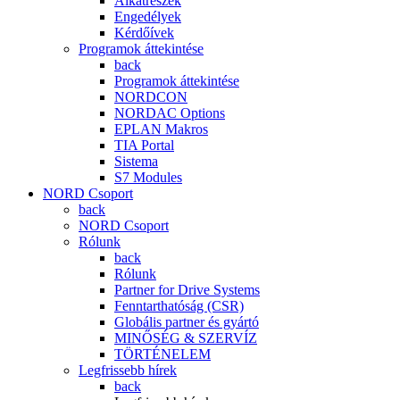
Alkatrészek
Engedélyek
Kérdőívek
Programok áttekintése
back
Programok áttekintése
NORDCON
NORDAC Options
EPLAN Makros
TIA Portal
Sistema
S7 Modules
NORD Csoport
back
NORD Csoport
Rólunk
back
Rólunk
Partner for Drive Systems
Fenntarthatóság (CSR)
Globális partner és gyártó
MINŐSÉG & SZERVÍZ
TÖRTÉNELEM
Legfrissebb hírek
back