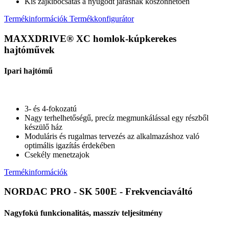
Kis zajkibocsátás a nyugodt járásnak köszönhetően
Termékinformációk
Termékkonfigurátor
MAXXDRIVE® XC homlok-kúpkerekes
hajtóművek
Ipari hajtómű
3- és 4-fokozatú
Nagy terhelhetőségű, precíz megmunkálással egy részből
készülő ház
Moduláris és rugalmas tervezés az alkalmazáshoz való
optimális igazítás érdekében
Csekély menetzajok
Termékinformációk
NORDAC PRO - SK 500E - Frekvenciaváltó
Nagyfokú funkcionalitás, masszív teljesítmény