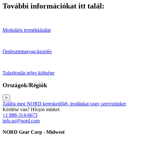
További információkat itt talál:
Moduláris termékkínálat
Ömlesztettanyag-kezelés
Tulajdonlás teljes költsége
Országok/Régiók
×
Találja meg NORD kereskedőjét, irodánkat vagy szervizünket
Kérdése van? Hívjon minket
+1 888-314-6673
info.us@nord.com
NORD Gear Corp - Midwest