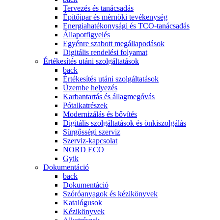
Tervezés és tanácsadás
Építőipar és mérnöki tevékenység
Energiahatékonysági és TCO-tanácsadás
Állapotfigyelés
Egyénre szabott megállapodások
Digitális rendelési folyamat
Értékesítés utáni szolgáltatások
back
Értékesítés utáni szolgáltatások
Üzembe helyezés
Karbantartás és állagmegóvás
Pótalkatrészek
Modernizálás és bővítés
Digitális szolgáltatások és önkiszolgálás
Sürgősségi szerviz
Szerviz-kapcsolat
NORD ECO
Gyik
Dokumentáció
back
Dokumentáció
Szóróanyagok és kézikönyvek
Katalógusok
Kézikönyvek