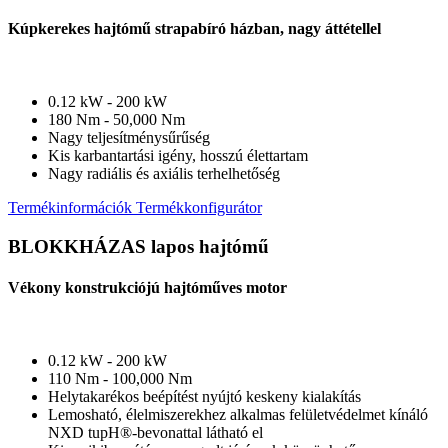
Kúpkerekes hajtómű strapabíró házban, nagy áttétellel
0.12 kW - 200 kW
180 Nm - 50,000 Nm
Nagy teljesítménysűrűség
Kis karbantartási igény, hosszú élettartam
Nagy radiális és axiális terhelhetőség
Termékinformációk
Termékkonfigurátor
BLOKKHÁZAS lapos hajtómű
Vékony konstrukciójú hajtóműves motor
0.12 kW - 200 kW
110 Nm - 100,000 Nm
Helytakarékos beépítést nyújtó keskeny kialakítás
Lemosható, élelmiszerekhez alkalmas felületvédelmet kínáló
NXD tupH®-bevonattal látható el