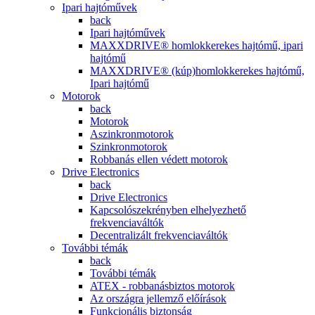
Ipari hajtóművek
back
Ipari hajtóművek
MAXXDRIVE® homlokkerekes hajtómű, ipari
hajtómű
MAXXDRIVE® (kúp)homlokkerekes hajtómű,
Ipari hajtómű
Motorok
back
Motorok
Aszinkronmotorok
Szinkronmotorok
Robbanás ellen védett motorok
Drive Electronics
back
Drive Electronics
Kapcsolószekrényben elhelyezhető
frekvenciaváltók
Decentralizált frekvenciaváltók
További témák
back
További témák
ATEX - robbanásbiztos motorok
Az országra jellemző előírások
Funkcionális biztonság