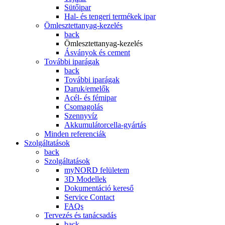
Sütőipar
Hal- és tengeri termékek ipar
Ömlesztettanyag-kezelés
back
Ömlesztettanyag-kezelés
Ásványok és cement
További iparágak
back
További iparágak
Daruk/emelők
Acél- és fémipar
Csomagolás
Szennyvíz
Akkumulátorcella-gyártás
Minden referenciák
Szolgáltatások
back
Szolgáltatások
myNORD felületem
3D Modellek
Dokumentáció kereső
Service Contact
FAQs
Tervezés és tanácsadás
back