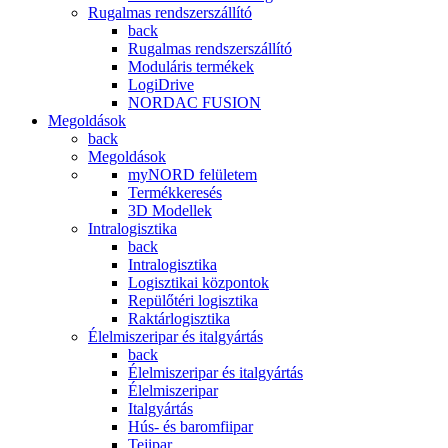
Rugalmas rendszerszállító
back
Rugalmas rendszerszállító
Moduláris termékek
LogiDrive
NORDAC FUSION
Megoldások
back
Megoldások
myNORD felületem
Termékkeresés
3D Modellek
Intralogisztika
back
Intralogisztika
Logisztikai központok
Repülőtéri logisztika
Raktárlogisztika
Élelmiszeripar és italgyártás
back
Élelmiszeripar és italgyártás
Élelmiszeripar
Italgyártás
Hús- és baromfiipar
Tejipar