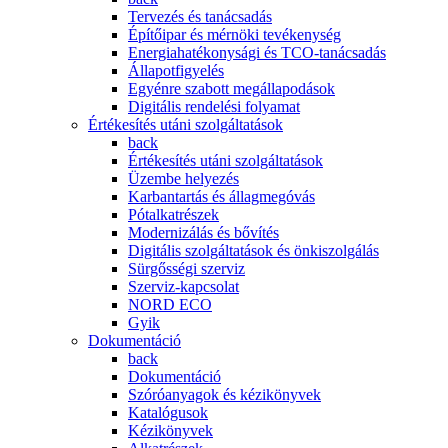
Tervezés és tanácsadás
Építőipar és mérnöki tevékenység
Energiahatékonysági és TCO-tanácsadás
Állapotfigyelés
Egyénre szabott megállapodások
Digitális rendelési folyamat
Értékesítés utáni szolgáltatások
back
Értékesítés utáni szolgáltatások
Üzembe helyezés
Karbantartás és állagmegóvás
Pótalkatrészek
Modernizálás és bővítés
Digitális szolgáltatások és önkiszolgálás
Sürgősségi szerviz
Szerviz-kapcsolat
NORD ECO
Gyik
Dokumentáció
back
Dokumentáció
Szóróanyagok és kézikönyvek
Katalógusok
Kézikönyvek