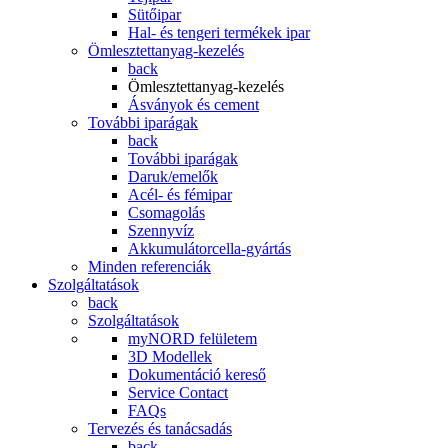
Sütőipar
Hal- és tengeri termékek ipar
Ömlesztettanyag-kezelés
back
Ömlesztettanyag-kezelés
Ásványok és cement
További iparágak
back
További iparágak
Daruk/emelők
Acél- és fémipar
Csomagolás
Szennyvíz
Akkumulátorcella-gyártás
Minden referenciák
Szolgáltatások
back
Szolgáltatások
myNORD felületem
3D Modellek
Dokumentáció kereső
Service Contact
FAQs
Tervezés és tanácsadás
back