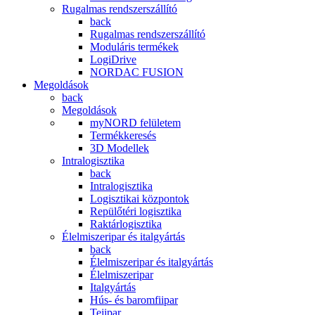
Rugalmas rendszerszállító
back
Rugalmas rendszerszállító
Moduláris termékek
LogiDrive
NORDAC FUSION
Megoldások
back
Megoldások
myNORD felületem
Termékkeresés
3D Modellek
Intralogisztika
back
Intralogisztika
Logisztikai központok
Repülőtéri logisztika
Raktárlogisztika
Élelmiszeripar és italgyártás
back
Élelmiszeripar és italgyártás
Élelmiszeripar
Italgyártás
Hús- és baromfiipar
Tejipar