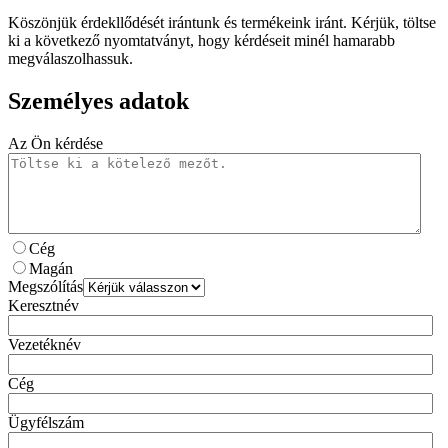
Köszönjük érdekllődését irántunk és termékeink iránt. Kérjük, töltse
ki a következő nyomtatványt, hogy kérdéseit minél hamarabb
megválaszolhassuk.
Személyes adatok
Az Ön kérdése
Cég
Magán
Megszólítás
Keresztnév
Vezetéknév
Cég
Ügyfélszám