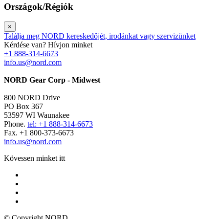
Országok/Régiók
×
Találja meg NORD kereskedőjét, irodánkat vagy szervizünket
Kérdése van? Hívjon minket
+1 888-314-6673
info.us@nord.com
NORD Gear Corp - Midwest
800 NORD Drive
PO Box 367
53597 WI Waunakee
Phone.
tel: +1 888-314-6673
Fax. +1 800-373-6673
info.us@nord.com
Kövessen minket itt
© Copyright NORD