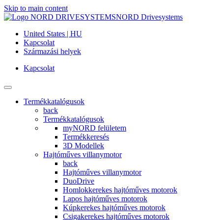
Skip to main content
NORD Drivesystems
United States | HU
Kapcsolat
Származási helyek
Kapcsolat
Termékkatalógusok
back
Termékkatalógusok
myNORD felületem
Termékkeresés
3D Modellek
Hajtóműves villanymotor
back
Hajtóműves villanymotor
DuoDrive
Homlokkerekes hajtóműves motorok
Lapos hajtóműves motorok
Kúpkerekes hajtóműves motorok
Csigakerekes hajtóműves motorok