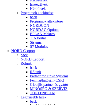
Alkatrészek
Engedélyek
Kérdőívek
Programok áttekintése
back
Programok áttekintése
NORDCON
NORDAC Options
EPLAN Makros
TIA Portal
Sistema
S7 Modules
NORD Csoport
back
NORD Csoport
Rólunk
back
Rólunk
Partner for Drive Systems
Fenntarthatóság (CSR)
Globális partner és gyártó
MINŐSÉG & SZERVÍZ
TÖRTÉNELEM
Legfrissebb hírek
back