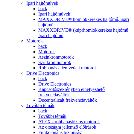
Ipari hajtóművek
back
Ipari hajtóművek
MAXXDRIVE® homlokkerekes hajtómű, ipari
hajtómű
MAXXDRIVE® (kúp)homlokkerekes hajtómű,
Ipari hajtómű
Motorok
back
Motorok
Aszinkronmotorok
Szinkronmotorok
Robbanás ellen védett motorok
Drive Electronics
back
Drive Electronics
Kapcsolószekrényben elhelyezhető
frekvenciaváltók
Decentralizált frekvenciaváltók
További témák
back
További témák
ATEX - robbanásbiztos motorok
Az országra jellemző előírások
Funkcionális biztonság