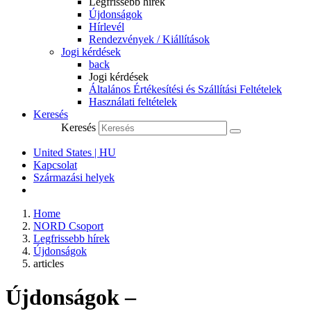
Legfrissebb hírek
Újdonságok
Hírlevél
Rendezvények / Kiállítások
Jogi kérdések
back
Jogi kérdések
Általános Értékesítési és Szállítási Feltételek
Használati feltételek
Keresés
Keresés
United States | HU
Kapcsolat
Származási helyek
Home
NORD Csoport
Legfrissebb hírek
Újdonságok
articles
Újdonságok –