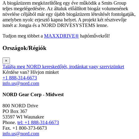
A biogázüzem megközelítőleg egy éve működik a Smits Group
teljes megelégedésére. Az általuk előállított biogáz volumenének
növelése céljából már egy újabb biogázüzem létesítését fontolgatják,
amelyben nyolc erjesztő kapna helyet. A projekt két résztvevője
ismét a: Jongia és a NORD DRIVESYSTEMS lenne.
Tudjon meg többet a
MAXXDRIVE®
hajtóművekről!
Országok/Régiók
×
Találja meg NORD kereskedőjét, irodánkat vagy szervizünket
Kérdése van? Hívjon minket
+1 888-314-6673
info.us@nord.com
NORD Gear Corp - Midwest
800 NORD Drive
PO Box 367
53597 WI Waunakee
Phone.
tel: +1 888-314-6673
Fax. +1 800-373-6673
info.us@nord.com