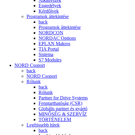
Alkatrészek
Engedélyek
Kérdőívek
Programok áttekintése
back
Programok áttekintése
NORDCON
NORDAC Options
EPLAN Makros
TIA Portal
Sistema
S7 Modules
NORD Csoport
back
NORD Csoport
Rólunk
back
Rólunk
Partner for Drive Systems
Fenntarthatóság (CSR)
Globális partner és gyártó
MINŐSÉG & SZERVÍZ
TÖRTÉNELEM
Legfrissebb hírek
back