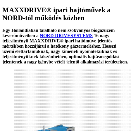
MAXXDRIVE® ipari hajtóművek a
NORD-tól működés közben
Egy Hollandiában található nem szokványos biogázüzem
keverőműveiben a
NORD DRIVESYSTEMS
16 nagy
teljesítményű MAXXDRIVE® ipari hajtóműve jelentős
mértékben hozzájárul a hatékony gáztermeléshez. Hosszú
üzemi élettartamuknak, nagy kimeneti nyomatékuknak és
teljesítményüknek köszönhetően, optimális hajtásmegoldást
jelentenek a nagy igénybe vételt jelentő alkalmazási területeken.