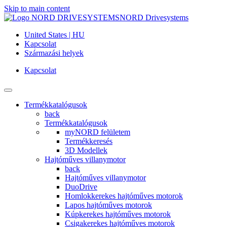
Skip to main content
NORD Drivesystems
United States | HU
Kapcsolat
Származási helyek
Kapcsolat
Termékkatalógusok
back
Termékkatalógusok
myNORD felületem
Termékkeresés
3D Modellek
Hajtóműves villanymotor
back
Hajtóműves villanymotor
DuoDrive
Homlokkerekes hajtóműves motorok
Lapos hajtóműves motorok
Kúpkerekes hajtóműves motorok
Csigakerekes hajtóműves motorok