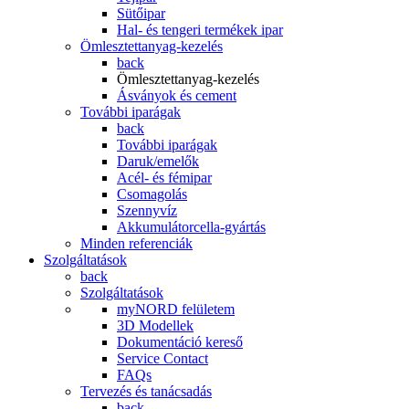
Sütőipar
Hal- és tengeri termékek ipar
Ömlesztettanyag-kezelés
back
Ömlesztettanyag-kezelés
Ásványok és cement
További iparágak
back
További iparágak
Daruk/emelők
Acél- és fémipar
Csomagolás
Szennyvíz
Akkumulátorcella-gyártás
Minden referenciák
Szolgáltatások
back
Szolgáltatások
myNORD felületem
3D Modellek
Dokumentáció kereső
Service Contact
FAQs
Tervezés és tanácsadás
back