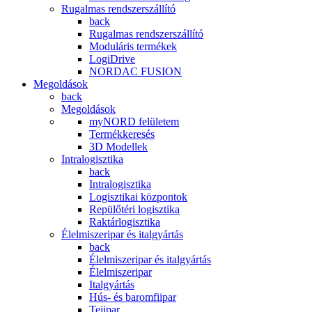
Rugalmas rendszerszállító
back
Rugalmas rendszerszállító
Moduláris termékek
LogiDrive
NORDAC FUSION
Megoldások
back
Megoldások
myNORD felületem
Termékkeresés
3D Modellek
Intralogisztika
back
Intralogisztika
Logisztikai központok
Repülőtéri logisztika
Raktárlogisztika
Élelmiszeripar és italgyártás
back
Élelmiszeripar és italgyártás
Élelmiszeripar
Italgyártás
Hús- és baromfiipar
Tejipar