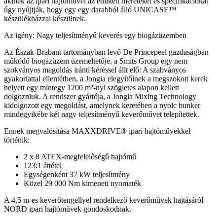
akinek az ipari hajtóművei az említett méreteket és specifikációkat
úgy nyújtják, hogy egy egy darabból álló UNICASE™
készülékházzal készülnek.
Az igény: Nagy teljesítményű keverés egy biogázüzemben
Az Észak-Brabant tartományban levő De Princepeel gazdaságban
működő biogázüzem üzemeltetője, a Smits Group egy nem
szokványos megoldás iránti kéréssel állt elő: A szabványos
gyakorlattal ellentétben, a Jongia elegyítőinek a megszokott kerek
helyett egy mintegy 1200 m²-nyi szögletes alapon kellett
dolgozniuk. A rendszer gyártója, a Jongia Mixing Technology
kidolgozott egy megoldást, amelynek keretében a nyolc bunker
mindegyikébe két nagy teljesítményű keverőművet telepítettek.
Ennek megvalósítása MAXXDRIVE® ipari hajtóművekkel
történik:
2 x 8 ATEX-megfelelőségű hajtómű
123:1 áttétel
Egységenként 37 kW teljesítmény
Közel 29 000 Nm kimeneti nyomaték
A 4,5 m-es keverőtengellyel rendelkező keverőművek hajtásáról
NORD ipari hajtóművek gondoskodnak.