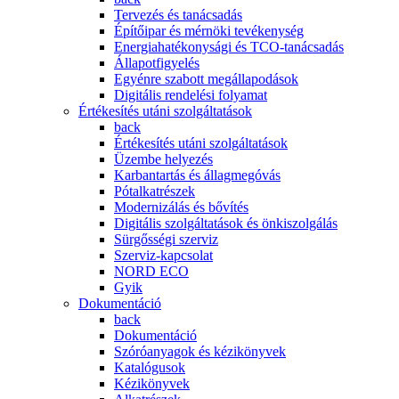
Tervezés és tanácsadás
Építőipar és mérnöki tevékenység
Energiahatékonysági és TCO-tanácsadás
Állapotfigyelés
Egyénre szabott megállapodások
Digitális rendelési folyamat
Értékesítés utáni szolgáltatások
back
Értékesítés utáni szolgáltatások
Üzembe helyezés
Karbantartás és állagmegóvás
Pótalkatrészek
Modernizálás és bővítés
Digitális szolgáltatások és önkiszolgálás
Sürgősségi szerviz
Szerviz-kapcsolat
NORD ECO
Gyik
Dokumentáció
back
Dokumentáció
Szóróanyagok és kézikönyvek
Katalógusok
Kézikönyvek