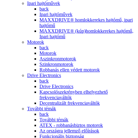
Ipari hajtóművek
back
Ipari hajtóművek
MAXXDRIVE® homlokkerekes hajtómű, ipari
hajtómű
MAXXDRIVE® (kúp)homlokkerekes hajtómű,
Ipari hajtómű
Motorok
back
Motorok
Aszinkronmotorok
Szinkronmotorok
Robbanás ellen védett motorok
Drive Electronics
back
Drive Electronics
Kapcsolószekrényben elhelyezhető
frekvenciaváltók
Decentralizált frekvenciaváltók
További témák
back
További témák
ATEX - robbanásbiztos motorok
Az országra jellemző előírások
Funkcionális biztonság