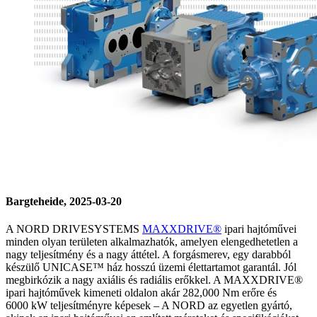
Bargteheide, 2025-03-20
A NORD DRIVESYSTEMS
MAXXDRIVE®
ipari hajtóművei
minden olyan területen alkalmazhatók, amelyen elengedhetetlen a
nagy teljesítmény és a nagy áttétel. A forgásmerev, egy darabból
készülő UNICASE™ ház hosszú üzemi élettartamot garantál. Jól
megbirkózik a nagy axiális és radiális erőkkel. A MAXXDRIVE®
ipari hajtóművek kimeneti oldalon akár 282,000 Nm erőre és
6000 kW teljesítményre képesek – A NORD az egyetlen gyártó,