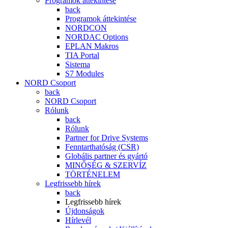
Programok áttekintése
back
Programok áttekintése
NORDCON
NORDAC Options
EPLAN Makros
TIA Portal
Sistema
S7 Modules
NORD Csoport
back
NORD Csoport
Rólunk
back
Rólunk
Partner for Drive Systems
Fenntarthatóság (CSR)
Globális partner és gyártó
MINŐSÉG & SZERVÍZ
TÖRTÉNELEM
Legfrissebb hírek
back
Legfrissebb hírek
Újdonságok
Hírlevél