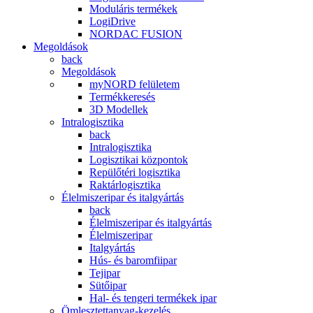
Moduláris termékek
LogiDrive
NORDAC FUSION
Megoldások
back
Megoldások
myNORD felületem
Termékkeresés
3D Modellek
Intralogisztika
back
Intralogisztika
Logisztikai központok
Repülőtéri logisztika
Raktárlogisztika
Élelmiszeripar és italgyártás
back
Élelmiszeripar és italgyártás
Élelmiszeripar
Italgyártás
Hús- és baromfiipar
Tejipar
Sütőipar
Hal- és tengeri termékek ipar
Ömlesztettanyag-kezelés