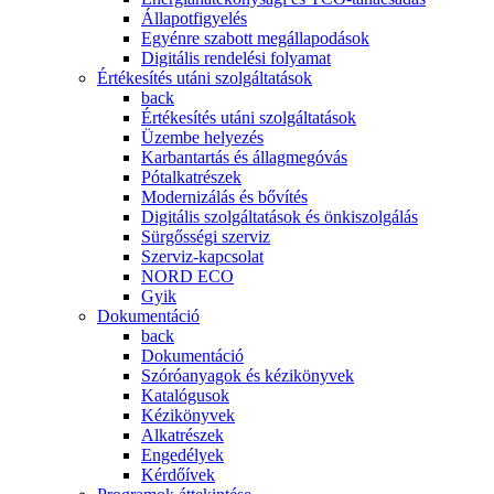
Állapotfigyelés
Egyénre szabott megállapodások
Digitális rendelési folyamat
Értékesítés utáni szolgáltatások
back
Értékesítés utáni szolgáltatások
Üzembe helyezés
Karbantartás és állagmegóvás
Pótalkatrészek
Modernizálás és bővítés
Digitális szolgáltatások és önkiszolgálás
Sürgősségi szerviz
Szerviz-kapcsolat
NORD ECO
Gyik
Dokumentáció
back
Dokumentáció
Szóróanyagok és kézikönyvek
Katalógusok
Kézikönyvek
Alkatrészek
Engedélyek
Kérdőívek