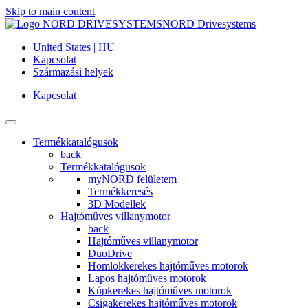
Skip to main content
NORD Drivesystems
United States | HU
Kapcsolat
Származási helyek
Kapcsolat
Termékkatalógusok
back
Termékkatalógusok
myNORD felületem
Termékkeresés
3D Modellek
Hajtóműves villanymotor
back
Hajtóműves villanymotor
DuoDrive
Homlokkerekes hajtóműves motorok
Lapos hajtóműves motorok
Kúpkerekes hajtóműves motorok
Csigakerekes hajtóműves motorok