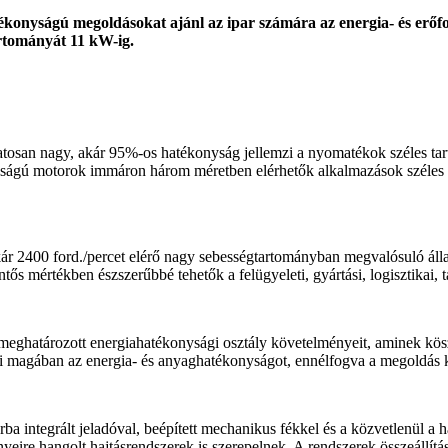
konyságú megoldásokat ajánl az ipar számára az energia- és erőforrá
artományát 11 kW-ig.
tosan nagy, akár 95%-os hatékonyság jellemzi a nyomatékok széles tar
nyságú motorok immáron három méretben elérhetők alkalmazások széles
 akár 2400 ford./percet elérő nagy sebességtartományban megvalósuló 
tős mértékben észszerűbbé tehetők a felügyeleti, gyártási, logisztikai, t
ghatározott energiahatékonysági osztály követelményeit, aminek kösz
ti magában az energia- és anyaghatékonyságot, ennélfogva a megoldás ké
 integrált jeladóval, beépített mechanikus fékkel és a közvetlenül a 
ire hangolt hajtásrendszerek is szerepelnek. A rendszerek összeállítás