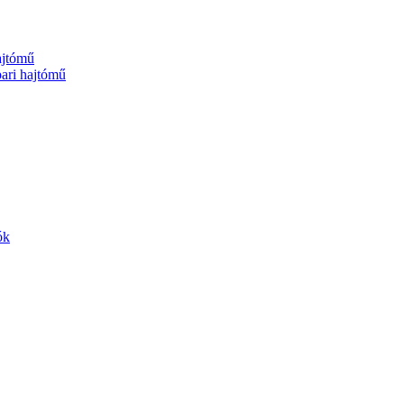
jtómű
ri hajtómű
ók