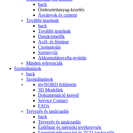
back
Ömlesztettanyag-kezelés
Ásványok és cement
További iparágak
back
További iparágak
Daruk/emelők
Acél- és fémipar
Csomagolás
Szennyvíz
Akkumulátorcella-gyártás
Minden referenciák
Szolgáltatások
back
Szolgáltatások
myNORD felületem
3D Modellek
Dokumentáció kereső
Service Contact
FAQs
Tervezés és tanácsadás
back
Tervezés és tanácsadás
Építőipar és mérnöki tevékenység
Energiahatékonysági és TCO-tanácsadás