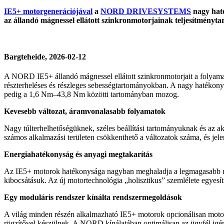
IE5+ motorgenerációjával
a
NORD DRIVESYSTEMS
nagy haté
az állandó mágnessel ellátott szinkronmotorjainak teljesítményt
Bargteheide, 2026-02-12
A NORD IE5+ állandó mágnessel ellátott szinkronmotorjait a folyama
részterheléses és részleges sebességtartományokban. A nagy hatéko
pedig a 1,6 Nm–43,8 Nm közötti tartományban mozog.
Kevesebb változat, áramvonalasabb folyamatok
Nagy túlterhelhetőségüknek, széles beállítási tartományuknak és az
számos alkalmazási területen csökkenthető a változatok száma, és jelen
Energiahatékonyság és anyagi megtakarítás
Az IE5+ motorok hatékonysága nagyban meghaladja a legmagasabb me
kibocsátásuk. Az új motortechnológia „holisztikus” szemlélete egyesí
Egy moduláris rendszer kínálta rendszermegoldások
A világ minden részén alkalmazható IE5+ motorok opcionálisan motorba
rögzítővel készülnek. A NORD kínálatában optimálisan az ügyfél igénye