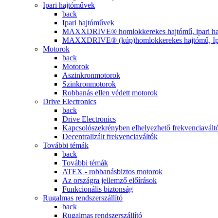
Ipari hajtóművek
back
Ipari hajtóművek
MAXXDRIVE® homlokkerekes hajtómű, ipari ha
MAXXDRIVE® (kúp)homlokkerekes hajtómű, Ipa
Motorok
back
Motorok
Aszinkronmotorok
Szinkronmotorok
Robbanás ellen védett motorok
Drive Electronics
back
Drive Electronics
Kapcsolószekrényben elhelyezhető frekvenciavált
Decentralizált frekvenciaváltók
További témák
back
További témák
ATEX - robbanásbiztos motorok
Az országra jellemző előírások
Funkcionális biztonság
Rugalmas rendszerszállító
back
Rugalmas rendszerszállító