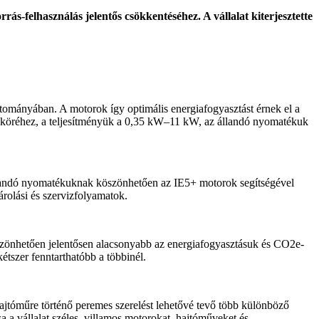
s-felhasználás jelentős csökkentéséhez. A vállalat kiterjesztette
tományában. A motorok így optimális energiafogyasztást érnek el a
 köréhez, a teljesítményük a 0,35 kW–11 kW, az állandó nyomatékuk
állandó nyomatékuknak köszönhetően az IE5+ motorok segítségével
árolási és szervizfolyamatok.
önhetően jelentősen alacsonyabb az energiafogyasztásuk és CO2e-
tszer fenntarthatóbb a többinél.
hajtóműre történő peremes szerelést lehetővé tevő több különböző
a a vállalat széles, villamos motorokat, hajtóműveket és