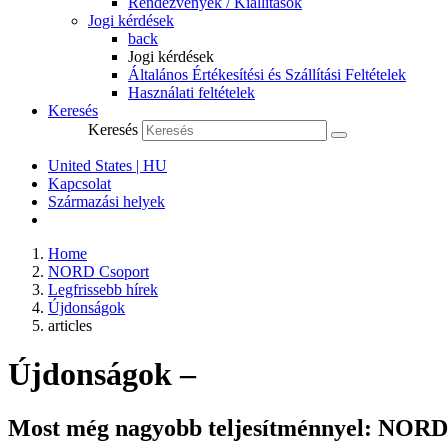
Rendezvények / Kiállítások
Jogi kérdések
back
Jogi kérdések
Általános Értékesítési és Szállítási Feltételek
Használati feltételek
Keresés
Keresés
United States | HU
Kapcsolat
Származási helyek
Home
NORD Csoport
Legfrissebb hírek
Újdonságok
articles
Újdonságok –
Most még nagyobb teljesítménnyel: NORD