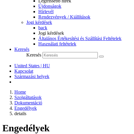
Legfrissebb hírek
Újdonságok
Hírlevél
Rendezvények / Kiállítások
Jogi kérdések
back
Jogi kérdések
Általános Értékesítési és Szállítási Feltételek
Használati feltételek
Keresés
Keresés
United States | HU
Kapcsolat
Származási helyek
Home
Szolgáltatások
Dokumentáció
Engedélyek
details
Engedélyek