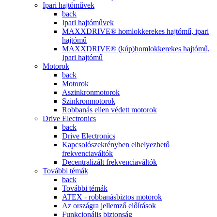
Ipari hajtóművek
back
Ipari hajtóművek
MAXXDRIVE® homlokkerekes hajtómű, ipari
hajtómű
MAXXDRIVE® (kúp)homlokkerekes hajtómű,
Ipari hajtómű
Motorok
back
Motorok
Aszinkronmotorok
Szinkronmotorok
Robbanás ellen védett motorok
Drive Electronics
back
Drive Electronics
Kapcsolószekrényben elhelyezhető
frekvenciaváltók
Decentralizált frekvenciaváltók
További témák
back
További témák
ATEX - robbanásbiztos motorok
Az országra jellemző előírások
Funkcionális biztonság