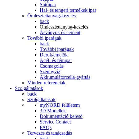
Sütőipar
Hal- és tengeri termékek ipar
Ömlesztettanyag-kezelés
back
Ömlesztettanyag-kezelés
Ásványok és cement
További iparágak
back
További iparágak
Daruk/emelők
Acél- és fémipar
Csomagolás
Szennyvíz
Akkumulátorcella-gyártás
Minden referenciák
Szolgáltatások
back
Szolgáltatások
myNORD felületem
3D Modellek
Dokumentáció kereső
Service Contact
FAQs
Tervezés és tanácsadás
back