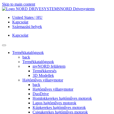
Skip to main content
NORD Drivesystems
United States | HU
Kapcsolat
Származási helyek
Kapcsolat
Termékkatalógusok
back
Termékkatalógusok
myNORD felületem
Termékkeresés
3D Modellek
Hajtóműves villanymotor
back
Hajtóműves villanymotor
DuoDrive
Homlokkerekes hajtóműves motorok
Lapos hajtóműves motorok
Kúpkerekes hajtóműves motorok
Csigakerekes hajtóműves motorok