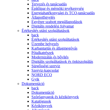
Tervezés és tanácsadás
Építőipar és mérnöki tevékenység
Energiahatékonysági és TCO-tanácsadás
Állapotfigyelés
Egyénre szabott megállapodások
Digitális rendelési folyamat
Értékesítés utáni szolgáltatások
back
Értékesítés utáni szolgáltatások
Üzembe helyezés
Karbantartás és állagmegóvás
Pótalkatrészek
Modernizálás és bővítés
Digitális szolgáltatások és önkiszolgálás
Sürgősségi szerviz
Szerviz-kapcsolat
NORD ECO
Gyik
Dokumentáció
back
Dokumentáció
Szóróanyagok és kézikönyvek
Katalógusok
Kézikönyvek