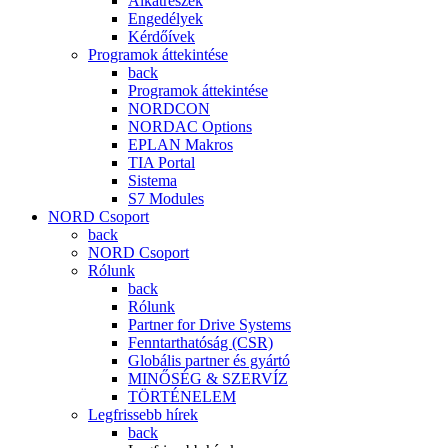
Alkatrészek
Engedélyek
Kérdőívek
Programok áttekintése
back
Programok áttekintése
NORDCON
NORDAC Options
EPLAN Makros
TIA Portal
Sistema
S7 Modules
NORD Csoport
back
NORD Csoport
Rólunk
back
Rólunk
Partner for Drive Systems
Fenntarthatóság (CSR)
Globális partner és gyártó
MINŐSÉG & SZERVÍZ
TÖRTÉNELEM
Legfrissebb hírek
back