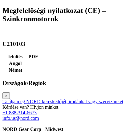
Megfelelőségi nyilatkozat (CE) –
Szinkronmotorok
C210103
letöltés
PDF
Angol
Német
Országok/Régiók
×
Találja meg NORD kereskedőjét, irodánkat vagy szervizünket
Kérdése van? Hívjon minket
+1 888-314-6673
info.us@nord.com
NORD Gear Corp - Midwest