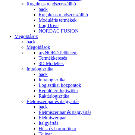
Rugalmas rendszerszállító
back
Rugalmas rendszerszállító
Moduláris termékek
LogiDrive
NORDAC FUSION
Megoldások
back
Megoldások
myNORD felületem
Termékkeresés
3D Modellek
Intralogisztika
back
Intralogisztika
Logisztikai központok
Repülőtéri logisztika
Raktárlogisztika
Élelmiszeripar és italgyártás
back
Élelmiszeripar és italgyártás
Élelmiszeripar
Italgyártás
Hús- és baromfiipar
Tejipar