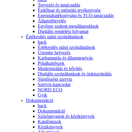
Tervezés és tanácsadás
Építőipar és mérnöki tevékenység
Energiahatékonysági és TCO-tanácsadás
Állapotfigyelés
Egyénre szabott megállapodások
Digitális rendelési folyamat
Értékesítés utáni szolgáltatások
back
Értékesítés utáni szolgáltatások
Üzembe helyezés
Karbantartás és állagmegóvás
Pótalkatrészek
Modernizálás és bővítés
Digitális szolgáltatások és önkiszolgálás
Sürgősségi szerviz
Szerviz-kapcsolat
NORD ECO
Gyik
Dokumentáció
back
Dokumentáció
Szóróanyagok és kézikönyvek
Katalógusok
Kézikönyvek