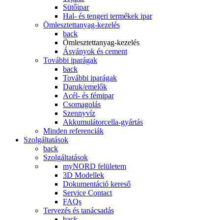
Sütőipar
Hal- és tengeri termékek ipar
Ömlesztettanyag-kezelés
back
Ömlesztettanyag-kezelés
Ásványok és cement
További iparágak
back
További iparágak
Daruk/emelők
Acél- és fémipar
Csomagolás
Szennyvíz
Akkumulátorcella-gyártás
Minden referenciák
Szolgáltatások
back
Szolgáltatások
myNORD felületem
3D Modellek
Dokumentáció kereső
Service Contact
FAQs
Tervezés és tanácsadás
back