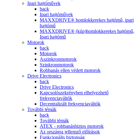
Ipari hajtóművek
back
Ipari hajtóművek
MAXXDRIVE® homlokkerekes hajtómű, ipari
hajtómű
MAXXDRIVE® (kúp)homlokkerekes hajtómű,
Ipari hajtómű
Motorok
back
Motorok
Aszinkronmotorok
Szinkronmotorok
Robbanás ellen védett motorok
Drive Electronics
back
Drive Electronics
Kapcsolószekrényben elhelyezhető
frekvenciaváltók
Decentralizált frekvenciaváltók
További témák
back
További témák
ATEX - robbanásbiztos motorok
Az országra jellemző előírások
Funkcionális biztonság