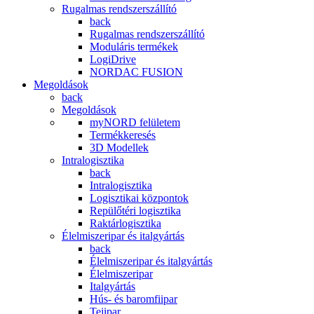
Rugalmas rendszerszállító
back
Rugalmas rendszerszállító
Moduláris termékek
LogiDrive
NORDAC FUSION
Megoldások
back
Megoldások
myNORD felületem
Termékkeresés
3D Modellek
Intralogisztika
back
Intralogisztika
Logisztikai központok
Repülőtéri logisztika
Raktárlogisztika
Élelmiszeripar és italgyártás
back
Élelmiszeripar és italgyártás
Élelmiszeripar
Italgyártás
Hús- és baromfiipar
Tejipar