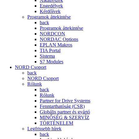
Alkatrészek
Engedélyek
Kérdőívek
Programok áttekintése
back
Programok áttekintése
NORDCON
NORDAC Options
EPLAN Makros
TIA Portal
Sistema
S7 Modules
NORD Csoport
back
NORD Csoport
Rólunk
back
Rólunk
Partner for Drive Systems
Fenntarthatóság (CSR)
Globális partner és gyártó
MINŐSÉG & SZERVÍZ
TÖRTÉNELEM
Legfrissebb hírek
back