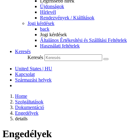
Legfrissebb hírek
Újdonságok
Hírlevél
Rendezvények / Kiállítások
Jogi kérdések
back
Jogi kérdések
Általános Értékesítési és Szállítási Feltételek
Használati feltételek
Keresés
Keresés
United States | HU
Kapcsolat
Származási helyek
Home
Szolgáltatások
Dokumentáció
Engedélyek
details
Engedélyek