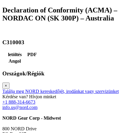
Declaration of Conformity (ACMA) –
NORDAC ON (SK 300P) – Australia
C310003
letöltés
PDF
Angol
Országok/Régiók
×
Találja meg NORD kereskedőjét, irodánkat vagy szervizünket
Kérdése van? Hívjon minket
+1 888-314-6673
info.us@nord.com
NORD Gear Corp - Midwest
800 NORD Drive