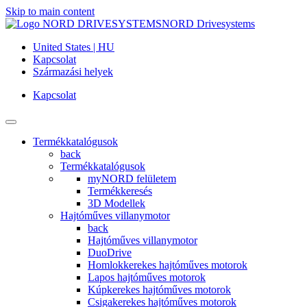
Skip to main content
NORD Drivesystems
United States | HU
Kapcsolat
Származási helyek
Kapcsolat
Termékkatalógusok
back
Termékkatalógusok
myNORD felületem
Termékkeresés
3D Modellek
Hajtóműves villanymotor
back
Hajtóműves villanymotor
DuoDrive
Homlokkerekes hajtóműves motorok
Lapos hajtóműves motorok
Kúpkerekes hajtóműves motorok
Csigakerekes hajtóműves motorok